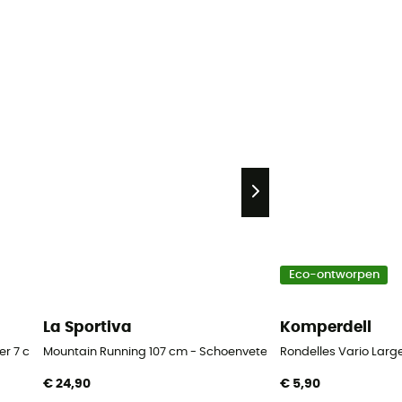
Eco-ontworpen
La Sportiva
Komperdell
r 7 cm Blister
Mountain Running 107 cm - Schoenveters
Rondelles Vario Large
€ 24,90
€ 5,90