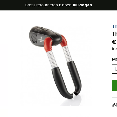
raanbiedingen 🔥 -5% EXTRA vanaf 2 producten* met code Su
Gratis retourneren binnen
100 dagen
T
T
€
in
M