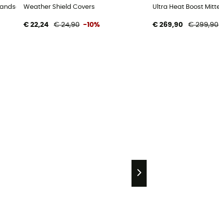
ihandschoenen
Weather Shield Covers
Ultra Heat Boost Mit
€ 22,24
€ 24,90
-10%
€ 269,90
€ 299,90