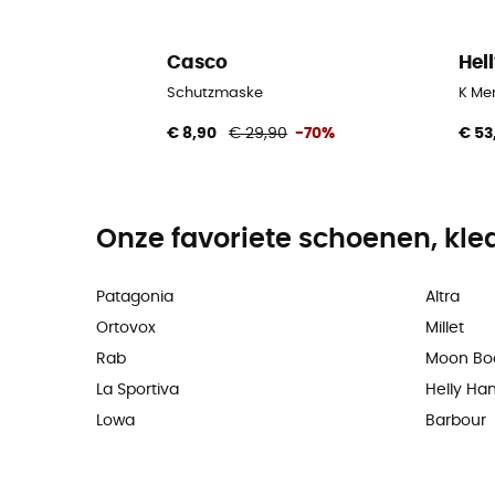
Casco
Hel
Schutzmaske
K Mer
€ 8,90
€ 29,90
-70%
€ 53
Onze favoriete schoenen, kle
Patagonia
Altra
Ortovox
Millet
Rab
Moon Bo
La Sportiva
Helly Ha
Lowa
Barbour