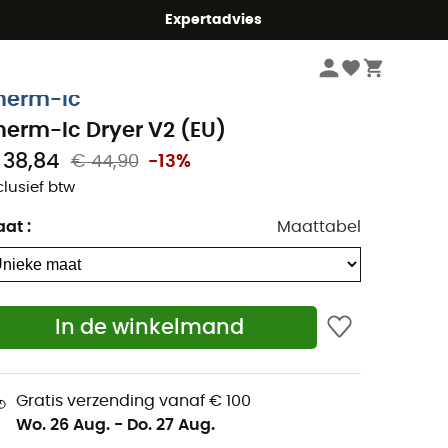
mmer5
Expertadvies
Wandelkleding & Wandeluitrusting
Wandelaccessoires
herm-Ic
herm-Ic Dryer V2 (EU)
 38,84
€ 44,90
-13%
clusief btw
aat
:
Maattabel
In de winkelmand
Gratis verzending vanaf € 100
Wo. 26 Aug.
-
Do. 27 Aug.