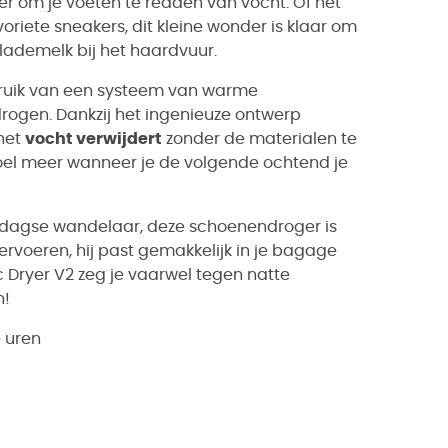
 er om je voeten te redden van vocht. Of het
riete sneakers, dit kleine wonder is klaar om
lademelk bij het haardvuur.
bruik van een systeem van warme
drogen. Dankzij het ingenieuze ontwerp
het
vocht verwijdert
zonder de materialen te
oel meer wanneer je de volgende ochtend je
ondagse wandelaar, deze schoenendroger is
ervoeren, hij past gemakkelijk in je bagage
c Dryer V2 zeg je vaarwel tegen natte
n!
 uren