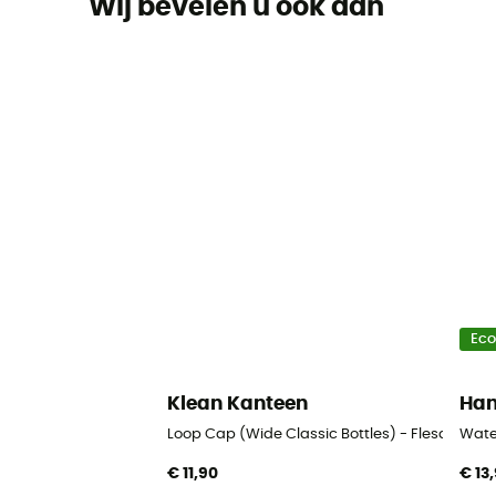
Wij bevelen u ook aan
Ec
Klean Kanteen
Ha
Loop Cap (Wide Classic Bottles) - Flesdop
Wate
€ 11,90
€ 13