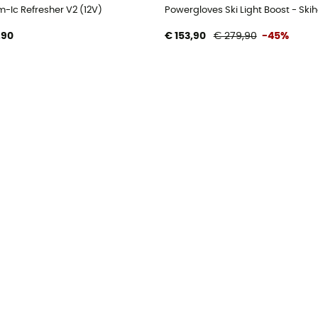
m-Ic Refresher V2 (12V)
Powergloves Ski Light Boost - Sk
,90
€ 153,90
€ 279,90
-45%