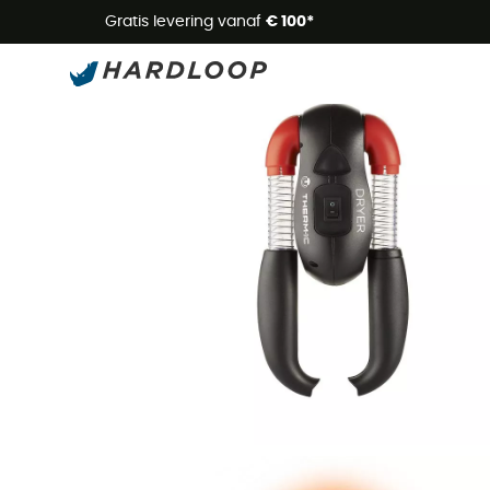
Zome
Gratis levering vanaf
€ 100*