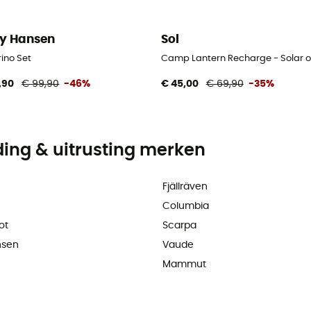
ly Hansen
Sol
ino Set
Camp Lantern Recharge - Solar 
,90
€ 99,90
-46%
€ 45,00
€ 69,90
-35%
ding & uitrusting merken
Fjällräven
Columbia
ot
Scarpa
nsen
Vaude
Mammut