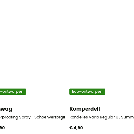
o-ontworpen
Eco-ontworpen
nwag
Komperdell
rproofing Spray - Schoenverzorging
Rondelles Vario Regular UL Summe
,90
€ 4,90