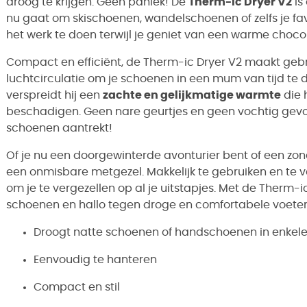
droog te krijgen. Geen paniek! De
Therm-ic Dryer V2
is
nu gaat om skischoenen, wandelschoenen of zelfs je favo
het werk te doen terwijl je geniet van een warme choco
Compact en efficiënt, de Therm-ic Dryer V2 maakt ge
luchtcirculatie om je schoenen in een mum van tijd te 
verspreidt hij een
zachte en gelijkmatige warmte
die 
beschadigen. Geen nare geurtjes en geen vochtig gev
schoenen aantrekt!
Of je nu een doorgewinterde avonturier bent of een z
een onmisbare metgezel. Makkelijk te gebruiken en te v
om je te vergezellen op al je uitstapjes. Met de Therm-i
schoenen en hallo tegen droge en comfortabele voete
Droogt natte schoenen of handschoenen in enkele
Eenvoudig te hanteren
Compact en stil