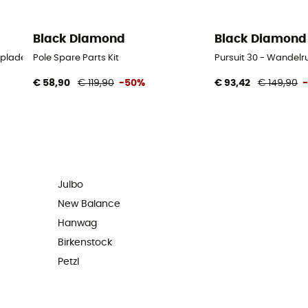
Black Diamond
Black Diamond
oplader
Pole Spare Parts Kit
Pursuit 30 - Wandel
€ 58,90
€ 119,90
-50%
€ 93,42
€ 149,90
Julbo
New Balance
Hanwag
Birkenstock
Petzl