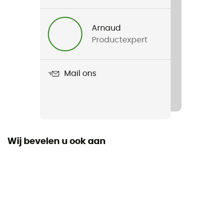
Voor
Heren
Arnaud
Productexpert
Product
Ski Light Gloves
Mail ons
Polsband
Ja
Gebruikte Technologieën
Thinsulate®
Wij bevelen u ook aan
Waterdicht
Waterafstotend
Winddicht
Ja