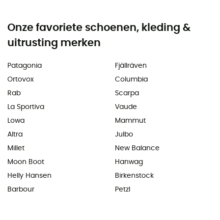
Onze favoriete schoenen, kleding &
uitrusting merken
Patagonia
Fjällräven
Ortovox
Columbia
Rab
Scarpa
La Sportiva
Vaude
Lowa
Mammut
Altra
Julbo
Millet
New Balance
Moon Boot
Hanwag
Helly Hansen
Birkenstock
Barbour
Petzl