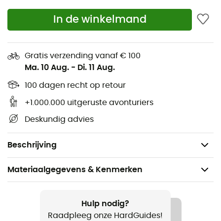
ze
winddicht
. Ten slotte hebben ze een palm van
geitenleer die zorgt voor een goede grip op de
In de winkelmand
skistokken
en een elegante stijl in elke situatie.
Strakke manchet voor een perfecte pasvorm
Gratis verzending vanaf € 100
WindBlocker: Effectieve bescherming tegen de
Ma. 10 Aug.
-
Di. 11 Aug.
wind
100 dagen recht op retour
Thinsulate™ Insulation (40gr): thermische isolatie
en zweetafvoer
+1.000.000 uitgeruste avonturiers
Synthetische isolatie
Deskundig advies
Palm van echt geitenleer
Rits voor gemakkelijke aanpassing
Beschrijving
Materiaalgegevens & Kenmerken
Aanbevolen voor
Alpine Skiën / Tourskiën / Skiën / Snowboard
Hulp nodig?
Raadpleeg onze HardGuides!