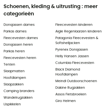
Schoenen, kleding & uitrusting : meer
categorieën
Donsjassen dames
Fleecevesten kinderen
Parkas dames
Aigle Regenlaarzen kinderen
Fleecevesten dames
Patagonia Fleecevesten &
Softshelljacken
Donsjassen heren
Pyrenex Donsjassen
Parkas heren
Helly Hansen Jassen
Fleecevesten heren
Columbia Fleecevesten
Tenten
Black Diamond
Slaapmatten
Hoofdlampen
Hoofdlampen
Meindl Outdoorschoenen
Slaapzakken
Dakine Rugzakken
Camping branders
Assos Fietsbroeken
Wandelrugzakken
Giro Helmen
IJspikkelen