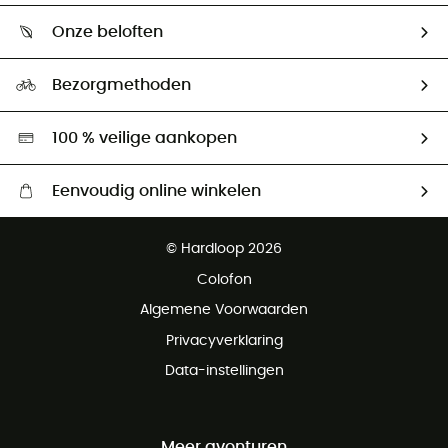
Wie zijn we ?
Retourzendingen & Terugbetalingen
Onze beloften
HardGuides
Maattabelen
Ecologische voetafdruk
Ambassadeurs
Bezorgmethoden
Tweedehands
Hardgreen
100 % veilige aankopen
Eenvoudig online winkelen
Gratis levering vanaf € 100
© Hardloop 2026
Gratis retourneren binnen 100 dagen
Colofon
Gratis klantenservice
Algemene Voorwaarden
Privacyverklaring
Data-instellingen
Meer avonturen