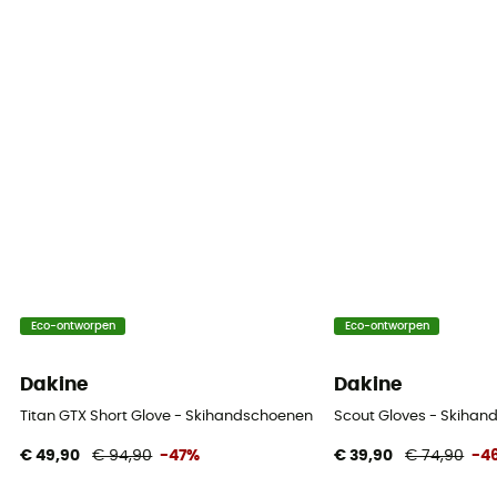
Eco-ontworpen
Eco-ontworpen
Dakine
Dakine
Titan GTX Short Glove - Skihandschoenen - Heren
Scout Gloves - Skiha
€ 49,90
€ 94,90
-47%
€ 39,90
€ 74,90
-4