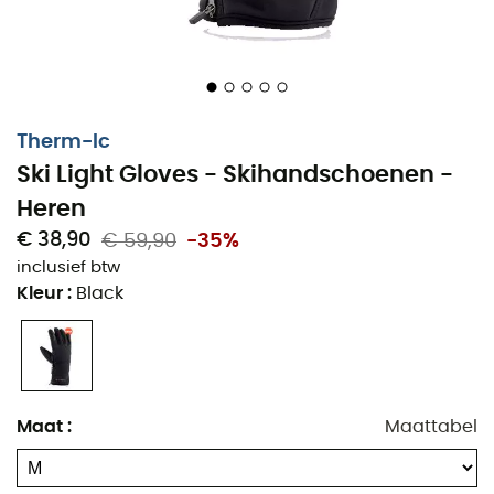
Therm-Ic
Ski Light Gloves - Skihandschoenen -
Heren
De
Ski Light Gloves
zijn
skihandschoenen
voor
heren
€ 38,90
€ 59,90
-35%
ontwikkeld door het merk
Therm-Ic
om je warm te
inclusief btw
houden op de
skipistes
bij alle temperaturen. Deze
Kleur
:
Black
dunne
skihandschoenen
zijn ademend en bieden je
een
thermische isolatie
die perfect is aangepast aan
alpineskiën
en
toerskiën
. De
Ski Light Gloves
zijn
namelijk uitgerust met een
synthetische isolatie
van
Thinsulate™
die effectief zweet afvoert en je warm
Maat
:
Maattabel
houdt, zelfs bij de meest bittere kou. Bovendien maakt
de
WindBlocker
-bescherming van de
Ski Light Gloves