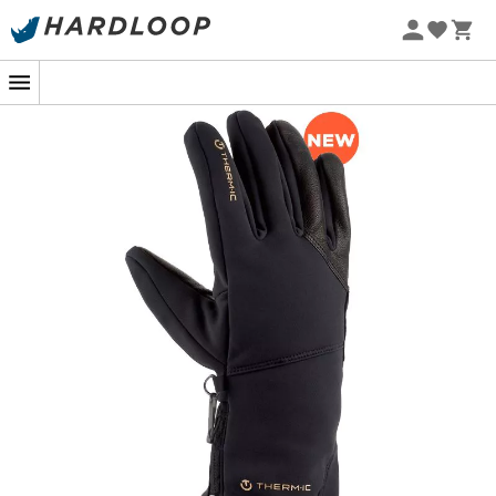
Zomeraanbiedingen 🔥 -5% EXTRA vanaf 2 producten* met
code Summer5