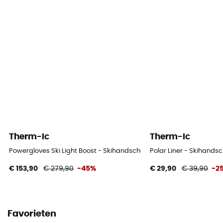
No
Geschikt voor touchscreens
No
Therm-Ic
Therm-Ic
Powergloves Ski Light Boost - Skihandschoenen
Polar Liner - Skihand
€ 153,90
€ 279,90
-45%
€ 29,90
€ 39,90
-2
Favorieten