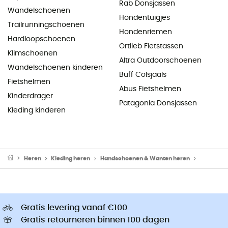
Rab Donsjassen
Wandelschoenen
Hondentuigjes
Trailrunningschoenen
Hondenriemen
Hardloopschoenen
Ortlieb Fietstassen
Klimschoenen
Altra Outdoorschoenen
Wandelschoenen kinderen
Buff Colsjaals
Fietshelmen
Abus Fietshelmen
Kinderdrager
Patagonia Donsjassen
Kleding kinderen
Heren
Kleding heren
Handschoenen & Wanten heren
Skihands
Gratis levering vanaf €100
Gratis retourneren binnen 100 dagen