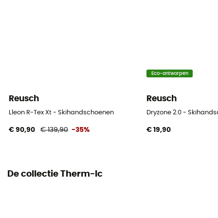
Fit
Slim
Sluitsysteem
Ritssluiting
Thermische bescherming
Eco-ontworpen
Ja
Reusch
Reusch
Isolatie
Lleon R-Tex Xt - Skihandschoenen
Dryzone 2.0 - Skihand
Synthetische isolatie
€ 90,90
€ 139,90
-35%
€ 19,90
Materiaal
[Main] Goat Leather
De collectie Therm-Ic
Handpalm
Leer
Geïntegreerde onderhandschoenen