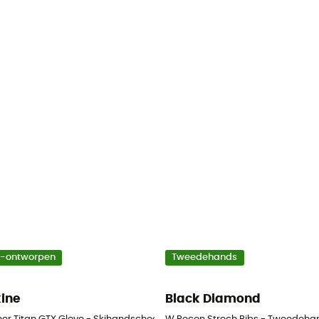
o-ontworpen
Tweedehands
ine
Black Diamond