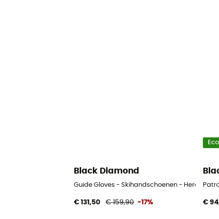
Ec
Black Diamond
Bla
Guide Gloves - Skihandschoenen - Heren
Patr
€ 131,50
€ 159,90
-17%
€ 94