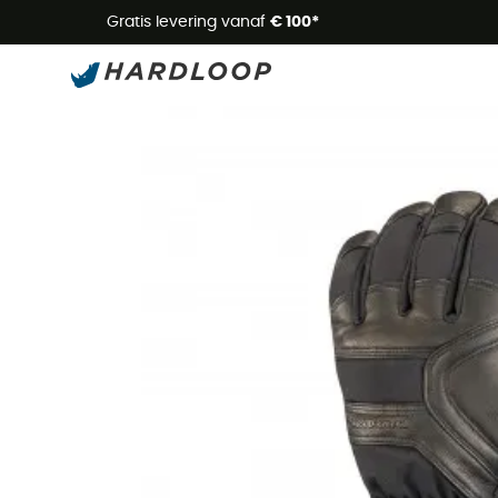
Zome
Gratis levering vanaf
€ 100*