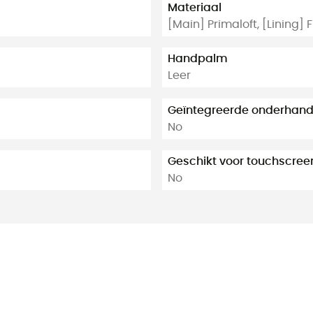
Materiaal
[Main] Primaloft, [Lining] 
Handpalm
Leer
Geïntegreerde onderhan
No
Geschikt voor touchscree
No