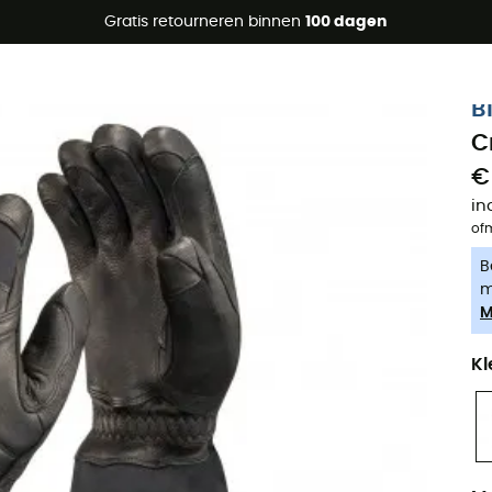
raanbiedingen 🔥 -5% EXTRA vanaf 2 producten* met code Su
Gratis retourneren binnen
100 dagen
-5% Extra - Code Summer5
B
C
€
in
of
B
m
M
Kl