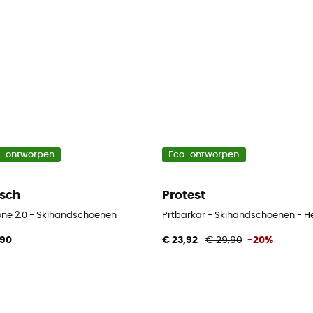
o-ontworpen
Eco-ontworpen
sch
Protest
one 2.0 - Skihandschoenen
Prtbarkar - Skihandschoenen - H
,90
€ 23,92
€ 29,90
-20%