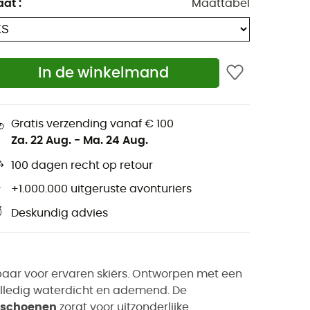
aat
:
Maattabel
In de winkelmand
Gratis verzending vanaf € 100
Za. 22 Aug.
-
Ma. 24 Aug.
100 dagen recht op retour
+1.000.000 uitgeruste avonturiers
Deskundig advies
baar voor ervaren skiërs. Ontworpen met een
lledig waterdicht en ademend. De
dschoenen
zorgt voor uitzonderlijke