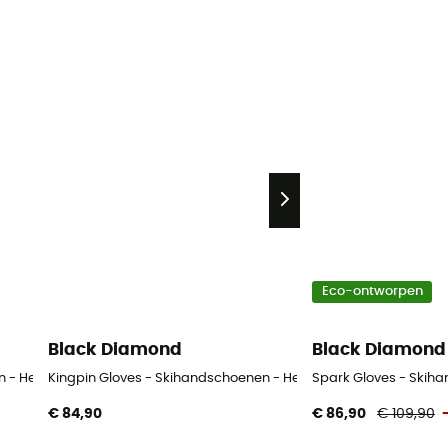
Eco-ontworpen
Black Diamond
Black Diamond
n - Heren
Kingpin Gloves - Skihandschoenen - Heren
Spark Gloves - Skih
€ 84,90
€ 86,90
€ 109,90