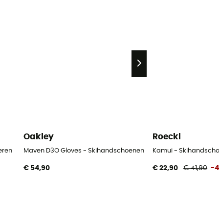
Oakley
Roeckl
eren
Maven D3O Gloves - Skihandschoenen
Kamui - Skihandsch
€ 54,90
€ 22,90
€ 41,90
-