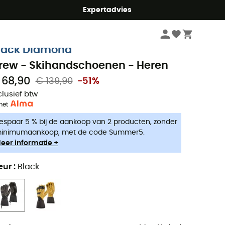
mmer5
Expertadvies
Heren
Kleding heren
Handschoenen & Wanten heren
Skihandschoen
lack Diamond
rew - Skihandschoenen - Heren
 68,90
€ 139,90
-51%
clusief btw
met
espaar 5 % bij de aankoop van 2 producten, zonder
inimumaankoop, met de code Summer5.
eer informatie +
eur
:
Black