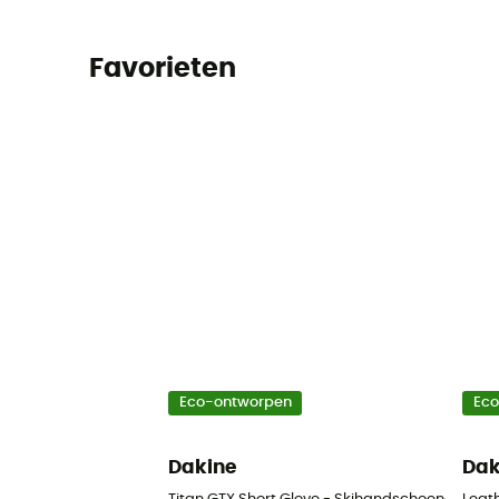
Favorieten
Eco-ontworpen
Ec
Dakine
Dak