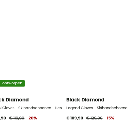
o-ontworpen
ck Diamond
Black Diamond
ol Gloves - Skihandschoenen - Heren
Legend Gloves - Skihandschoene
,90
€ 119,90
-20%
€ 109,90
€ 129,90
-15%