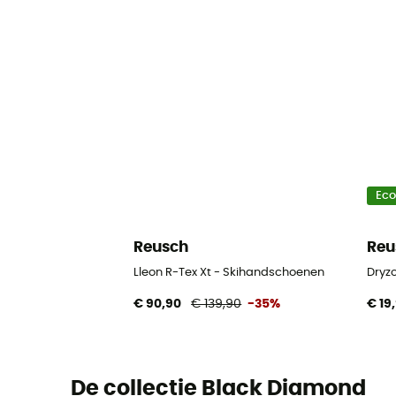
Ec
Reusch
Reu
Lleon R-Tex Xt - Skihandschoenen
Dryz
€ 90,90
€ 139,90
-35%
€ 19
De collectie Black Diamond