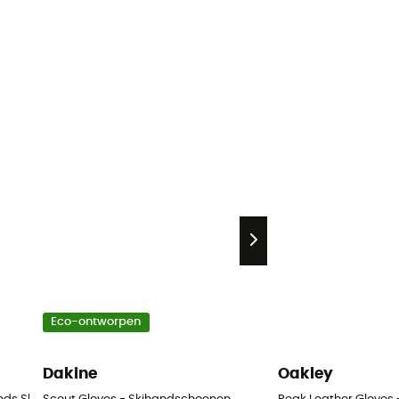
Eco-ontworpen
Dakine
Oakley