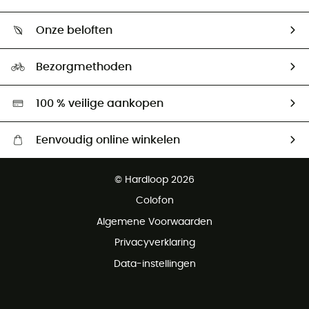
Mijn zending volgen
Wie zijn we ?
Retourzendingen & Terugbetalingen
Onze beloften
HardGuides
Maattabelen
Ecologische voetafdruk
Ambassadeurs
Bezorgmethoden
Tweedehands
Hardgreen
100 % veilige aankopen
Eenvoudig online winkelen
Gratis levering vanaf € 100
© Hardloop 2026
Gratis retourneren binnen 100 dagen
Colofon
Gratis klantenservice
Algemene Voorwaarden
Privacyverklaring
Data-instellingen