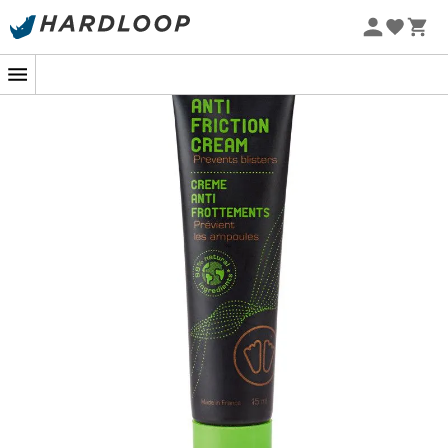
Zomeraanbiedingen 🔥 -5% EXTRA vanaf 2 producten* met
code Summer5
De
Anti-Wrijving Crème
van het merk
Sidas
bereidt de
huid voor met een beschermende filmlaag die de
elasticiteit en stevigheid van de huid verhoogt en
tegelijkertijd de verdedigingscapaciteiten voedt en
hydrateert. Lange
trails
vormen geen probleem meer
voor u, de
anti-wrijving crème
beschermt de huid
tegen irriterende wrijving die kan optreden tussen huid
en huid, huid en uitrusting, en huid en stof. Zo voorkomt
het blaren en verzacht het wrijving en roodheid voor een
comfortabel gevoel tijdens de gehele sportactiviteit. Een
ware concentratie van ingrediënten, een kleine
hoeveelheid is voldoende voor een intense werking.
Beschikbaar in 15 ml en 75 ml