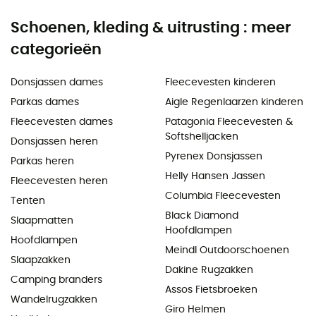
Schoenen, kleding & uitrusting : meer
categorieën
Donsjassen dames
Fleecevesten kinderen
Parkas dames
Aigle Regenlaarzen kinderen
Fleecevesten dames
Patagonia Fleecevesten &
Softshelljacken
Donsjassen heren
Pyrenex Donsjassen
Parkas heren
Helly Hansen Jassen
Fleecevesten heren
Columbia Fleecevesten
Tenten
Black Diamond
Slaapmatten
Hoofdlampen
Hoofdlampen
Meindl Outdoorschoenen
Slaapzakken
Dakine Rugzakken
Camping branders
Assos Fietsbroeken
Wandelrugzakken
Giro Helmen