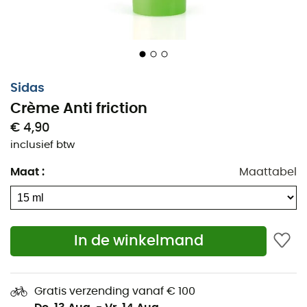
Aanbevolen toepassing: lokaal aanbrengen met
een langdurige massage vóór de sportactiviteit op
zones die gevoelig zijn voor irriterende wrijving
zoals voeten, dijen, oksels en tepels.
Bij een grote sportieve uitdaging zoals een
Sidas
marathon, kan het preventief worden
Crème Anti friction
aangebracht, 10 tot 15 dagen voor het evenement.
€ 4,90
Ingrediënten: 99% natuurlijke ingrediënten: Shea,
inclusief btw
marien collageen, vitamine E, extracten van
toverhazelaar. Zonder parabenen, zonder PEG,
Maat
:
Maattabel
natuurlijke conserveermiddelen. Niet getest op
dieren.
Samenstelling: 99% natuurlijke ingrediënten: aqua,
caprylic/capric triglyceride, helianthus annuus
In de winkelmand
seed oil*, glycerin, glyceryl stearate (en) cetearyl
alcohol (en) cetyl palmitate (en) cocoglycerides,
hydroxystearyl alcohol en hydroxystearyl
Gratis verzending vanaf € 100
glucoside, butyrospermum parkii butter*,