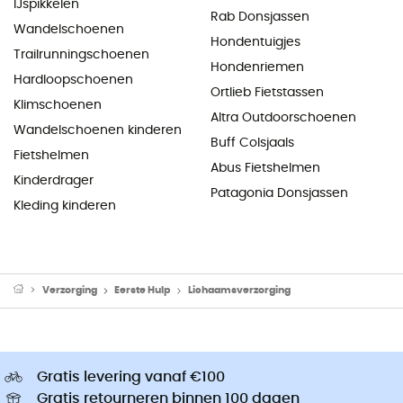
IJspikkelen
Rab Donsjassen
Wandelschoenen
Hondentuigjes
Trailrunningschoenen
Hondenriemen
Hardloopschoenen
Ortlieb Fietstassen
Klimschoenen
Altra Outdoorschoenen
Wandelschoenen kinderen
Buff Colsjaals
Fietshelmen
Abus Fietshelmen
Kinderdrager
Patagonia Donsjassen
Kleding kinderen
Verzorging
Eerste Hulp
Lichaamsverzorging
Gratis levering vanaf €100
Gratis retourneren binnen 100 dagen