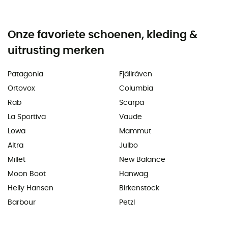
Onze favoriete schoenen, kleding &
uitrusting merken
Patagonia
Fjällräven
Ortovox
Columbia
Rab
Scarpa
La Sportiva
Vaude
Lowa
Mammut
Altra
Julbo
Millet
New Balance
Moon Boot
Hanwag
Helly Hansen
Birkenstock
Barbour
Petzl