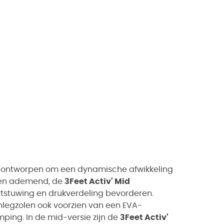
, ontworpen om een dynamische afwikkeling
t en ademend, de
3Feet Activ' Mid
rtstuwing en drukverdeling bevorderen.
nlegzolen ook voorzien van een EVA-
mping. In de mid-versie zijn de
3Feet Activ'