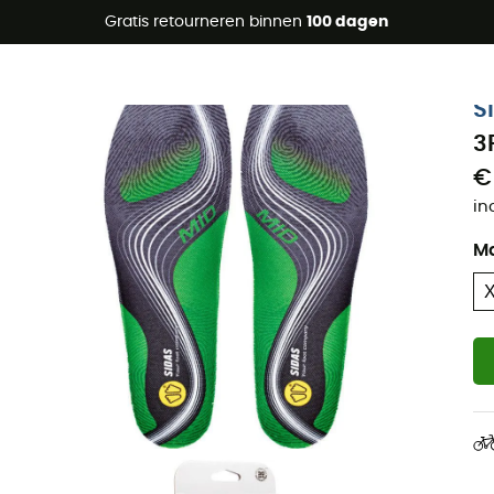
raanbiedingen 🔥 -5% EXTRA vanaf 2 producten* met code Su
Gratis retourneren binnen
100 dagen
S
3
€
in
M