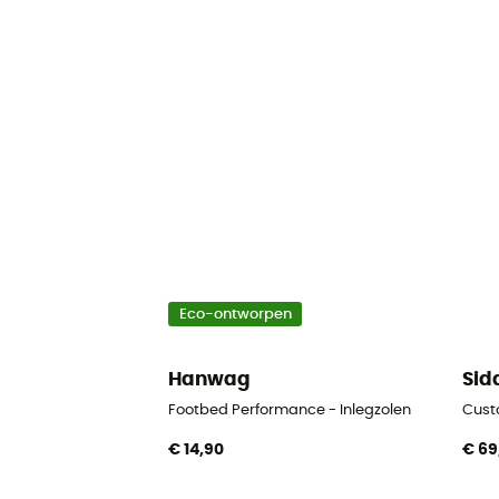
Eco-ontworpen
Hanwag
Sid
Footbed Performance - Inlegzolen
Custo
€ 14,90
€ 69