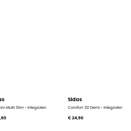
as
Sidas
m Multi Slim - Inlegzolen
Comfort 3D Demi - Inlegzolen
,90
€ 24,90