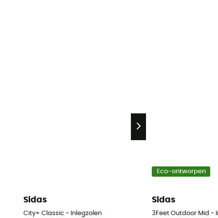
Eco-ontworpen
Sidas
Sidas
City+ Classic - Inlegzolen
3Feet Outdoor Mid - 