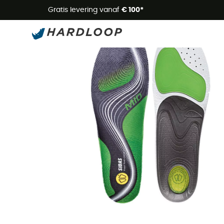
Zome
Gratis levering vanaf
€ 100*