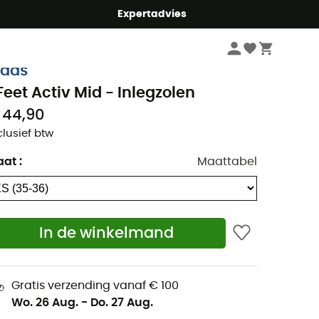
mmer5
Expertadvies
Wandelkleding & Wandeluitrusting
Inlegzolen voor Wandelschoenen
idas
Feet Activ Mid - Inlegzolen
 44,90
clusief btw
aat
:
Maattabel
In de winkelmand
Gratis verzending vanaf € 100
Wo. 26 Aug.
-
Do. 27 Aug.