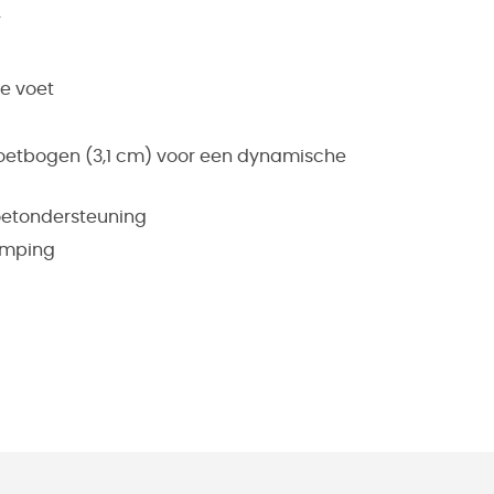
.
e voet
etbogen (3,1 cm) voor een dynamische
oetondersteuning
demping