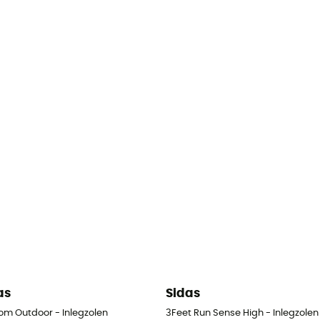
as
Sidas
om Outdoor - Inlegzolen
3Feet Run Sense High - Inlegzolen