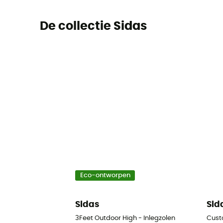
De collectie Sidas
Eco-ontworpen
Sidas
Sid
3Feet Outdoor High - Inlegzolen
Cust