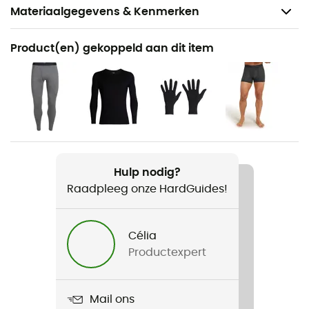
Materiaalgegevens & Kenmerken
Aanbevolen voor
Product(en) gekoppeld aan dit item
Wandelen / Alpine Skiën / Tourskiën / Trekking /
Dagelijks Leven / Skiën / Snowboard / Freeride Skiën
Voor
Heren
Gewicht
Hulp nodig?
365 g
Raadpleeg onze HardGuides!
Product
260 Tech Leggings
Célia
Productexpert
Stretch
Ja
Mail ons