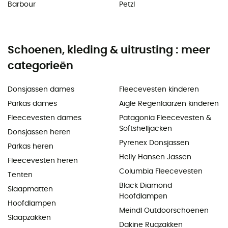
Barbour
Petzl
Schoenen, kleding & uitrusting : meer
categorieën
Donsjassen dames
Fleecevesten kinderen
Parkas dames
Aigle Regenlaarzen kinderen
Fleecevesten dames
Patagonia Fleecevesten &
Softshelljacken
Donsjassen heren
Pyrenex Donsjassen
Parkas heren
Helly Hansen Jassen
Fleecevesten heren
Columbia Fleecevesten
Tenten
Black Diamond
Slaapmatten
Hoofdlampen
Hoofdlampen
Meindl Outdoorschoenen
Slaapzakken
Dakine Rugzakken