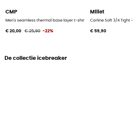
Gramgewicht (g/m2)
CMP
Millet
> 260 g/m2
Men's seamless thermal base layer t-shirt - Ondergoed - Heren
Carline Soft 3/4 Tight
€ 20,00
€ 25,90
-22%
€ 59,90
De collectie icebreaker