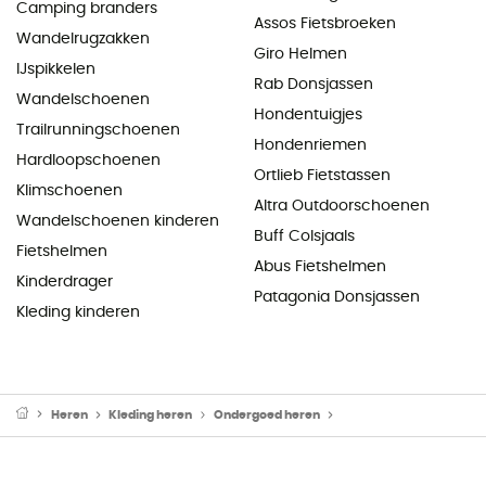
Camping branders
Assos Fietsbroeken
Wandelrugzakken
Giro Helmen
IJspikkelen
Rab Donsjassen
Wandelschoenen
Hondentuigjes
Trailrunningschoenen
Hondenriemen
Hardloopschoenen
Ortlieb Fietstassen
Klimschoenen
Altra Outdoorschoenen
Wandelschoenen kinderen
Buff Colsjaals
Fietshelmen
Abus Fietshelmen
Kinderdrager
Patagonia Donsjassen
Kleding kinderen
Heren
Kleding heren
Ondergoed heren
Thermo Ondergoed her