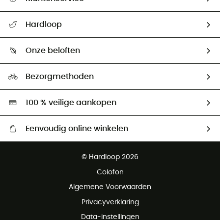
Helpcentrum & contact
Hardloop
Mijn zending volgen
Wie zijn we ?
Retourzendingen & Terugbetalingen
Onze beloften
HardGuides
Maattabelen
Ecologische voetafdruk
Ambassadeurs
Bezorgmethoden
Tweedehands
Hardgreen
100 % veilige aankopen
Eenvoudig online winkelen
Gratis levering vanaf € 100
© Hardloop 2026
Gratis retourneren binnen 100 dagen
Colofon
Gratis klantenservice
Algemene Voorwaarden
Privacyverklaring
Data-instellingen