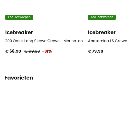
Eco-ontworpen
Eco-ontworpen
icebreaker
icebreaker
200 Oasis Long Sleeve Crewe - Merino-ondergoed - Heren
Anatomica LS Crewe - M
€ 68,90
€ 99,90
-31%
€ 79,90
Favorieten