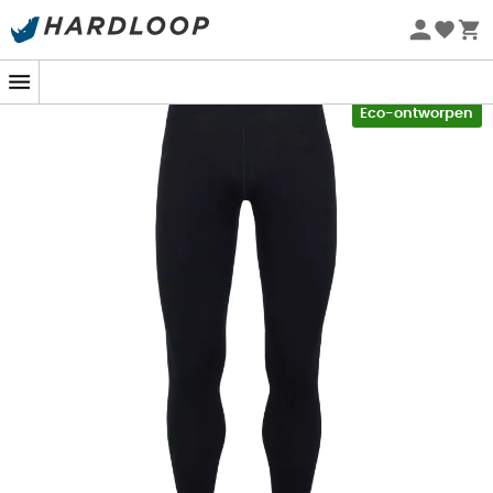
Zomeraanbiedingen 🔥 -5% EXTRA vanaf 2 producten* met
code Summer5
-5% Extra - Code Summer5
Eco-ontworpen