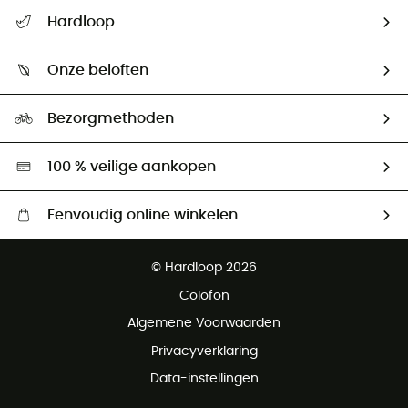
Helpcentrum & contact
Hardloop
Mijn zending volgen
Wie zijn we ?
Retourzendingen & Terugbetalingen
Onze beloften
HardGuides
Maattabelen
Ecologische voetafdruk
Ambassadeurs
Bezorgmethoden
Tweedehands
Hardgreen
100 % veilige aankopen
Eenvoudig online winkelen
Gratis levering vanaf € 100
© Hardloop 2026
Gratis retourneren binnen 100 dagen
Colofon
Gratis klantenservice
Algemene Voorwaarden
Privacyverklaring
Data-instellingen