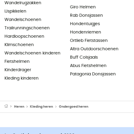
Wandelrugzakken
Giro Helmen
IJspikkelen
Rab Donsjassen
Wandelschoenen
Hondentuigjes
Trailrunningschoenen
Hondenriemen
Hardloopschoenen
Ortlieb Fietstassen
Klimschoenen
Altra Outdoorschoenen
Wandelschoenen kinderen
Buff Colsjaals
Fietshelmen
Abus Fietshelmen
Kinderdrager
Patagonia Donsjassen
Kleding kinderen
Heren
Kleding heren
Ondergoed heren