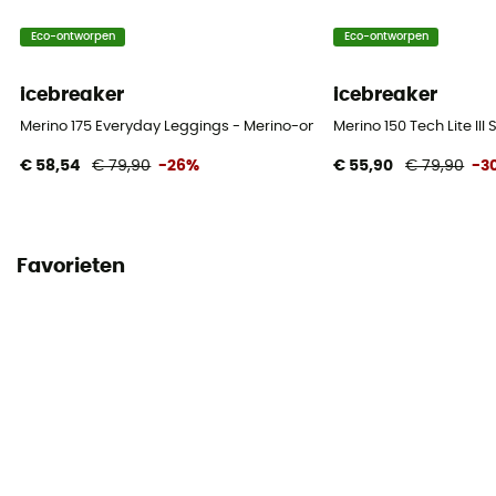
Eco-ontworpen
Eco-ontworpen
icebreaker
icebreaker
Merino 175 Everyday Leggings - Merino-ondergoed - Heren
Merino 150 Tech Lite III
€ 58,54
€ 79,90
-26%
€ 55,90
€ 79,90
-3
Favorieten