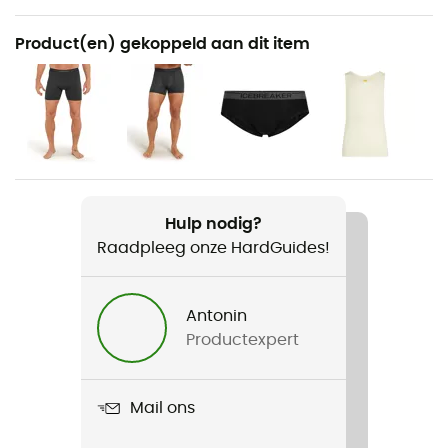
Aanbevolen voor
Product(en) gekoppeld aan dit item
Wandelen / Hardlopen / Trekking / Reizen / Yoga /
Dagelijks Leven
Voor
Heren
Gewicht
Hulp nodig?
128 g
Raadpleeg onze HardGuides!
Product
Anatomica Short Sleeve Crewe en Mérinos
Antonin
Productexpert
Stretch
Ja
Mail ons
Fit