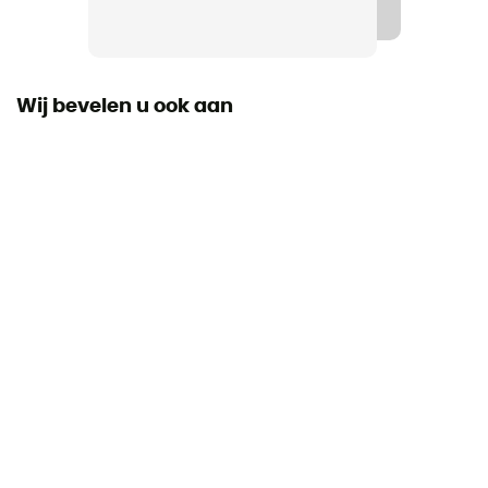
Regular
Label
Oeko-Tex / Biologisch / Responsible Wool Standard
Wij bevelen u ook aan
Thermische bescherming
Ja
Mouwen
korte mouwen
Materiaal
[main] 83% wool - 12% nylon - 5% LYCRA®
Reflecterende elementen
No
Merino wol
Ja