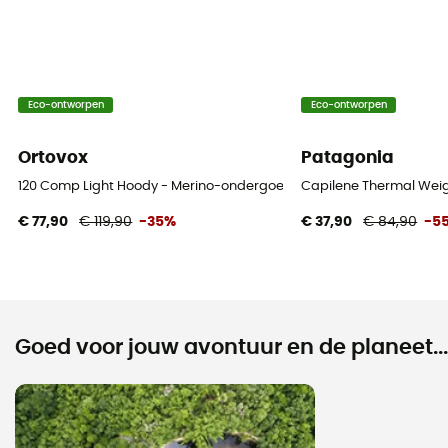
Eco-ontworpen
Eco-ontworpen
Ortovox
Patagonia
120 Comp Light Hoody - Merino-ondergoed - Heren
Capilene Thermal Weig
€ 77,90
€ 119,90
-35%
€ 37,90
€ 84,90
-5
Goed voor jouw avontuur en de planeet...