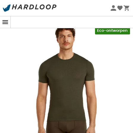
Zomeraanbiedingen 🔥 -5% EXTRA vanaf 2 producten* met
code Summer5
-5% Extra - Code Summer5
Eco-ontworpen