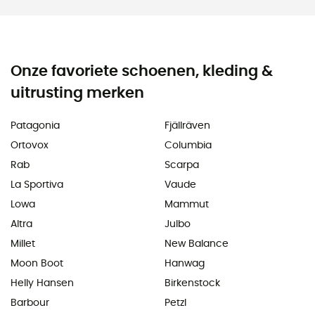
Onze favoriete schoenen, kleding &
uitrusting merken
Patagonia
Fjällräven
Ortovox
Columbia
Rab
Scarpa
La Sportiva
Vaude
Lowa
Mammut
Altra
Julbo
Millet
New Balance
Moon Boot
Hanwag
Helly Hansen
Birkenstock
Barbour
Petzl