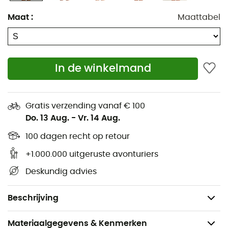
voorkomen.
Maat
:
Maattabel
U zult zijn
nauwsluitende pasvorm
waarderen, zeer
comfortabel en ideaal om onder een tweede laag te
dragen. Kers op de taart: de
platte naden
die
onaangename wrijving tegen de huid voorkomen
In de winkelmand
wanneer u in beweging bent!
Materialen: 83% merinowol, 12% nylon, 5% Lycra®
Gratis verzending vanaf € 100
Pasvorm: slim
Do. 13 Aug.
-
Vr. 14 Aug.
Zeer snel drogend
100 dagen recht op retour
UV-bescherming
Natuurlijke antibacteriële behandeling die geuren
+1.000.000 uitgeruste avonturiers
voorkomt
Deskundig advies
Temperatuurregulatie
Gewicht: 128 g
Beschrijving
Materiaalgegevens & Kenmerken