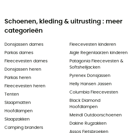
Schoenen, kleding & uitrusting : meer
categorieën
Donsjassen dames
Fleecevesten kinderen
Parkas dames
Aigle Regenlaarzen kinderen
Fleecevesten dames
Patagonia Fleecevesten &
Softshelljacken
Donsjassen heren
Pyrenex Donsjassen
Parkas heren
Helly Hansen Jassen
Fleecevesten heren
Columbia Fleecevesten
Tenten
Black Diamond
Slaapmatten
Hoofdlampen
Hoofdlampen
Meindl Outdoorschoenen
Slaapzakken
Dakine Rugzakken
Camping branders
Assos Fietsbroeken