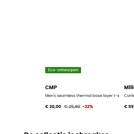
Eco-ontworpen
CMP
Mill
Men's seamless thermal base layer t-shirt - 
Carli
€ 20,00
€ 25,90
-22%
€ 59