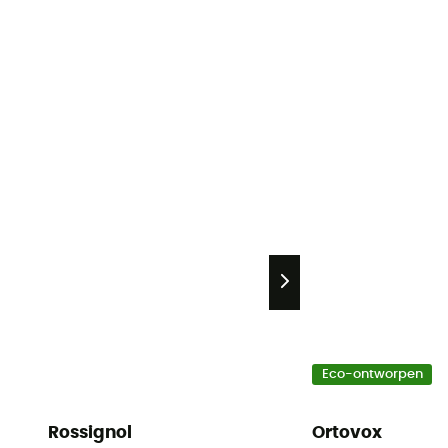
Eco-ontworpen
Rossignol
Ortovox