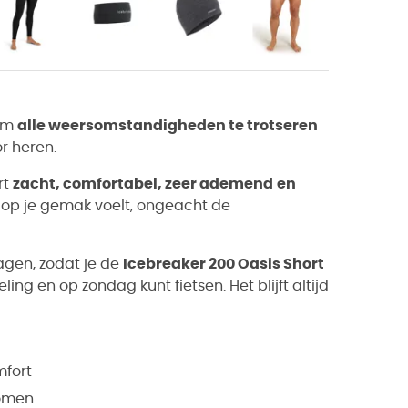
 om
alle weersomstandigheden te trotseren
r heren.
irt
zacht, comfortabel, zeer ademend
en
e op je gemak voelt, ongeacht de
dagen
, zodat je de
Icebreaker 200 Oasis Short
ng en op zondag kunt fietsen. Het blijft altijd
mfort
komen