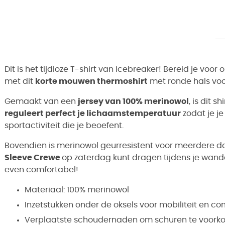
Dit is het tijdloze T-shirt van Icebreaker! Bereid je voor
met dit
korte mouwen thermoshirt
met ronde hals voo
Gemaakt van een
jersey van 100% merinowol
, is dit sh
reguleert perfect je lichaamstemperatuur
zodat je j
sportactiviteit die je beoefent.
Bovendien is
merinowol
geurresistent voor meerdere 
Sleeve Crewe
op zaterdag kunt dragen tijdens je wandeli
even comfortabel!
Materiaal: 100% merinowol
Inzetstukken onder de oksels voor mobiliteit en co
Verplaatste schoudernaden om schuren te voor