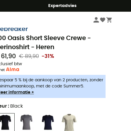
mmer5
Expertadvies
Heren
Kleding heren
Ondergoed heren
Thermo Ondergoed heren
cebreaker
00 Oasis Short Sleeve Crewe -
erinoshirt - Heren
 61,90
€ 89,90
-31%
clusief btw
met
espaar 5 % bij de aankoop van 2 producten, zonder
inimumaankoop, met de code Summer5.
eer informatie +
eur
:
Black