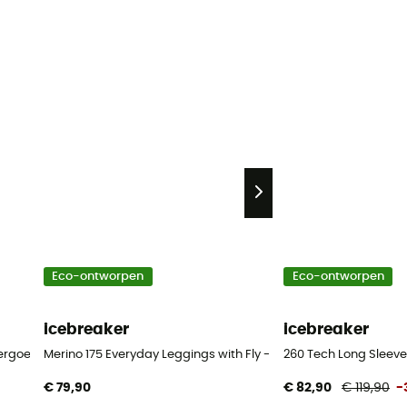
Eco-ontworpen
Eco-ontworpen
icebreaker
icebreaker
ergoed - Heren
Merino 175 Everyday Leggings with Fly - Thermische merinowol
260 Tech Long Sleev
€ 79,90
€ 82,90
€ 119,90
-