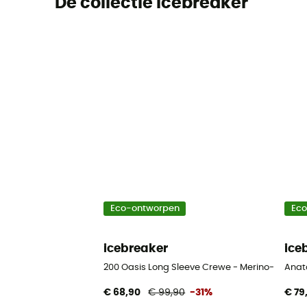
De collectie icebreaker
Eco-ontworpen
Ec
icebreaker
ice
200 Oasis Long Sleeve Crewe - Merino-onderg
Anat
€ 68,90
€ 99,90
-31%
€ 79