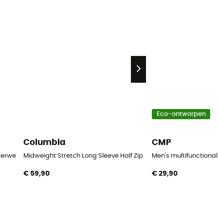
Eco-ontworpen
Columbia
CMP
derwear jersey - Ondergoed - Heren
Midweight Stretch Long Sleeve Half Zip - Ondergoed - Heren
Men's multifunctiona
€ 59,90
€ 29,90