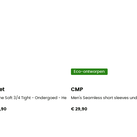
Eco-ontworpen
et
CMP
Ondergoed - Heren
ne Soft 3/4 Tight - Ondergoed - Heren
Men's Seamless short sleeves un
,90
€ 29,90