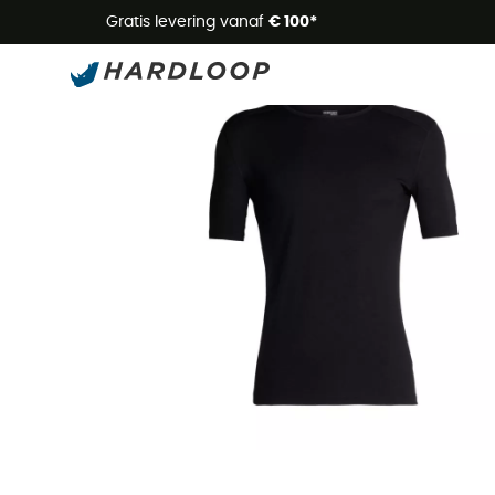
Zome
Gratis levering vanaf
€ 100*