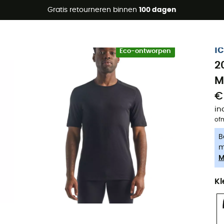
raanbiedingen 🔥 -5% EXTRA vanaf 2 producten* met code Su
Gratis retourneren binnen
100 dagen
-5% Extra - Code Summer5
i
Eco-ontworpen
2
M
€
in
of
B
m
M
Kl