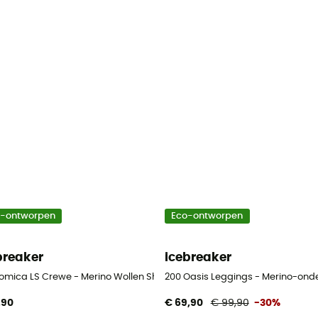
o-ontworpen
Eco-ontworpen
breaker
icebreaker
oed - Heren
omica LS Crewe - Merino Wollen Shirt - Heren
200 Oasis Leggings - Merino-ond
,90
€ 69,90
€ 99,90
-30%