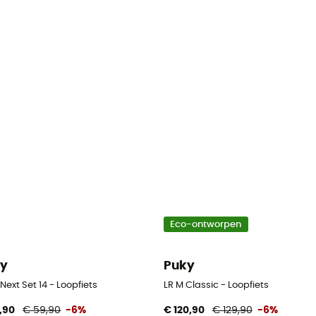
Eco-ontworpen
ky
Puky
Next Set 14 - Loopfiets
LR M Classic - Loopfiets
,90
€ 59,90
-6%
€ 120,90
€ 129,90
-6%