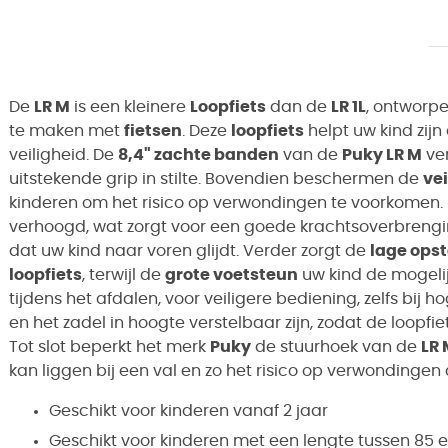
De
LR M
is een kleinere
Loopfiets
dan de
LR 1L
, ontworp
te maken met
fietsen
. Deze
loopfiets
helpt uw kind zijn
veiligheid. De
8,4" zachte banden
van de
Puky LR M
ve
uitstekende grip in stilte. Bovendien beschermen de
ve
kinderen om het risico op verwondingen te voorkomen.
verhoogd, wat zorgt voor een goede krachtsoverbreng
dat uw kind naar voren glijdt. Verder zorgt de
lage ops
loopfiets
, terwijl de
grote voetsteun
uw kind de mogelij
tijdens het afdalen, voor veiligere bediening, zelfs bij 
en het zadel in hoogte verstelbaar zijn, zodat de loopfie
Tot slot beperkt het merk
Puky
de stuurhoek van de
LR 
kan liggen bij een val en zo het risico op verwondingen 
Geschikt voor kinderen vanaf 2 jaar
Geschikt voor kinderen met een lengte tussen 85 e