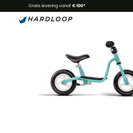
Zome
Gratis levering vanaf
€ 100*