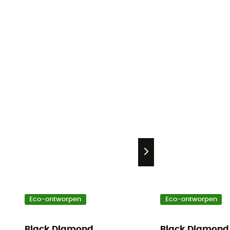
Eco-ontworpen
Eco-ontworpen
Black Diamond
Black Diamond