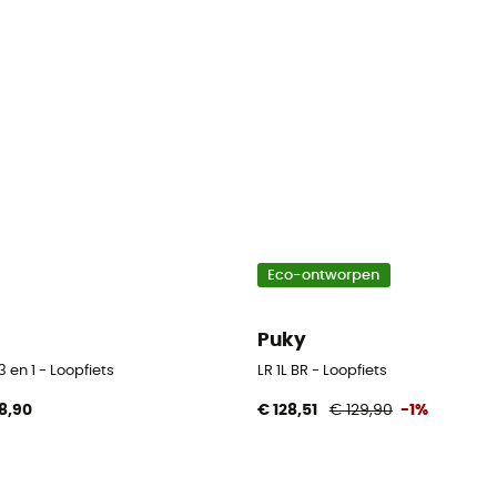
Eco-ontworpen
Puky
3 en 1 - Loopfiets
LR 1L BR - Loopfiets
8,90
€ 128,51
€ 129,90
-1%