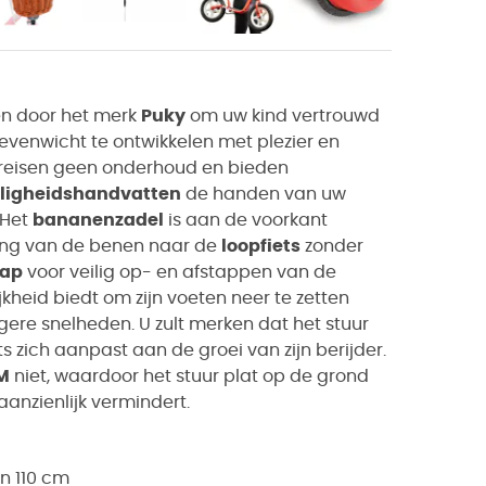
en door het merk
Puky
om uw kind vertrouwd
 evenwicht te ontwikkelen met plezier en
reisen geen onderhoud en bieden
iligheidshandvatten
de handen van uw
 Het
bananenzadel
is aan de voorkant
ing van de benen naar de
loopfiets
zonder
tap
voor veilig op- en afstappen van de
kheid biedt om zijn voeten neer te zetten
hogere snelheden.
U zult merken dat het stuur
ts zich aanpast aan de groei van zijn berijder.
M
niet, waardoor het stuur plat op de grond
aanzienlijk vermindert.
n 110 cm