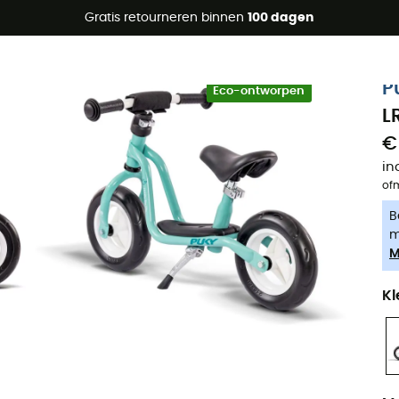
raanbiedingen 🔥 -5% EXTRA vanaf 2 producten* met code Su
Gratis retourneren binnen
100 dagen
-5% Extra - Code Summer5
P
Eco-ontworpen
L
€
in
of
B
m
M
Kl