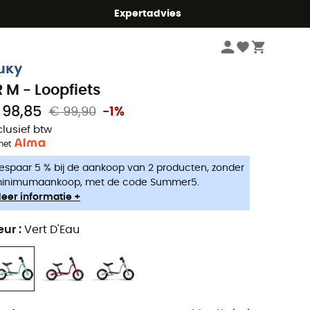
mmer5
Expertadvies
Fiets
Kinderfiets
Loopfiets
uky
R M - Loopfiets
 98,85
€ 99,90
-1%
clusief btw
met
espaar 5 % bij de aankoop van 2 producten, zonder
inimumaankoop, met de code Summer5.
eer informatie +
eur
:
Vert D'Eau