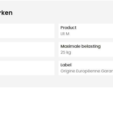
rken
Product
LR M
Maximale belasting
25 kg
Label
Origine Européenne Garan