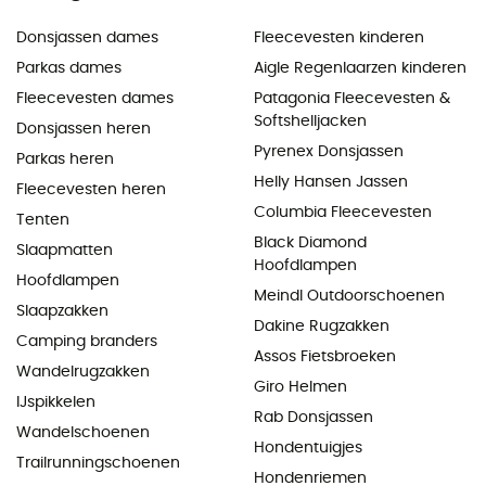
Donsjassen dames
Fleecevesten kinderen
Parkas dames
Aigle Regenlaarzen kinderen
Fleecevesten dames
Patagonia Fleecevesten &
Softshelljacken
Donsjassen heren
Pyrenex Donsjassen
Parkas heren
Helly Hansen Jassen
Fleecevesten heren
Columbia Fleecevesten
Tenten
Black Diamond
Slaapmatten
Hoofdlampen
Hoofdlampen
Meindl Outdoorschoenen
Slaapzakken
Dakine Rugzakken
Camping branders
Assos Fietsbroeken
Wandelrugzakken
Giro Helmen
IJspikkelen
Rab Donsjassen
Wandelschoenen
Hondentuigjes
Trailrunningschoenen
Hondenriemen