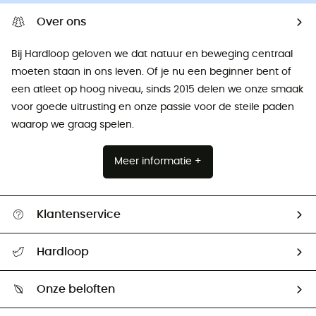
Over ons
Bij Hardloop geloven we dat natuur en beweging centraal
moeten staan ​​in ons leven. Of je nu een beginner bent of
een atleet op hoog niveau, sinds 2015 delen we onze smaak
voor goede uitrusting en onze passie voor de steile paden
waarop we graag spelen.
Meer informatie +
Klantenservice
Helpcentrum & contact
Hardloop
Mijn zending volgen
Wie zijn we ?
Retourzendingen & Terugbetalingen
Onze beloften
HardGuides
Maattabelen
Ecologische voetafdruk