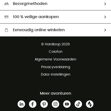
Ambassadeurs
Bezorgmethoden
Tweedehands
Hardgreen
100 % veilige aankopen
Eenvoudig online winkelen
Gratis levering vanaf € 100
© Hardloop 2026
Gratis retourneren binnen 100 dagen
Colofon
Gratis klantenservice
Algemene Voorwaarden
Privacyverklaring
Data-instellingen
Meer avonturen