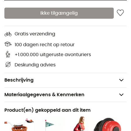
Luchtbanden 50-203
Ikke tilgængelig
Veiligheidshandvatten
Schokbestendige poedercoating
Gratis verzending
Wielen en stuur zijn kogellager gemonteerd
Zadel en stuur in hoogte verstelbaar
100 dagen recht op retour
Frame met lage instap en voetsteun
+1.000.000 uitgeruste avonturiers
Stuurpads
Deskundig advies
Zijstandaard
Gewicht: 5 kg
Beschrijving
Materiaalgegevens & Kenmerken
Aanbevolen voor
Product(en) gekoppeld aan dit item
Fiets
Voor