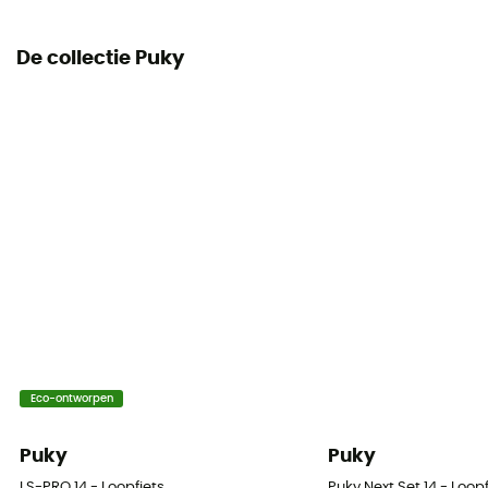
De collectie Puky
Eco-ontworpen
Puky
Puky
LS-PRO 14 - Loopfiets
Puky Next Set 14 - Loopf