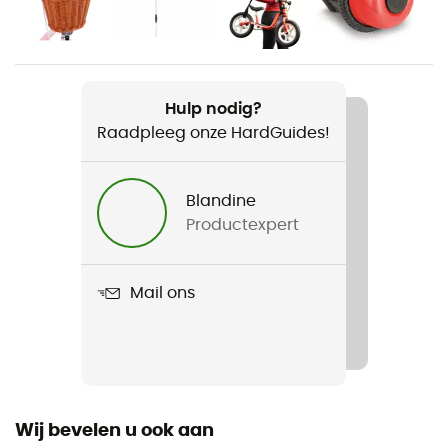
Kinderen
Gewicht
5 kg
Hulp nodig?
Raadpleeg onze HardGuides!
Product
LR 1L
Blandine
Maximale belasting
Productexpert
25 kg
Label
Mail ons
Origine Européenne Garantie
Wij bevelen u ook aan