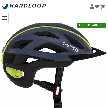
Zomeraanbiedingen 🔥 -5% EXTRA vanaf 2 producten* met
code Summer5
-5% Extra - Code Summer5
Eco-ontworpen