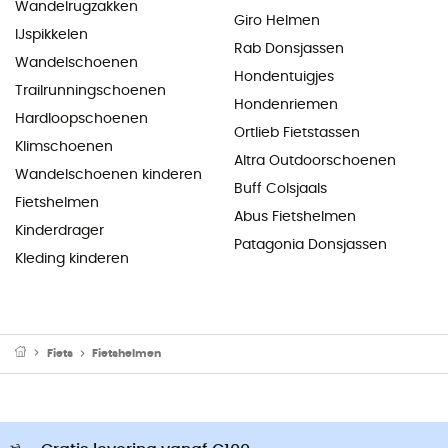
Wandelrugzakken
Giro Helmen
IJspikkelen
Rab Donsjassen
Wandelschoenen
Hondentuigjes
Trailrunningschoenen
Hondenriemen
Hardloopschoenen
Ortlieb Fietstassen
Klimschoenen
Altra Outdoorschoenen
Wandelschoenen kinderen
Buff Colsjaals
Fietshelmen
Abus Fietshelmen
Kinderdrager
Patagonia Donsjassen
Kleding kinderen
Fiets
Fietshelmen