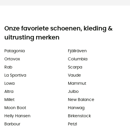
Onze favoriete schoenen, kleding &
uitrusting merken
Patagonia
Fjällräven
Ortovox
Columbia
Rab
Scarpa
La Sportiva
Vaude
Lowa
Mammut
Altra
Julbo
Millet
New Balance
Moon Boot
Hanwag
Helly Hansen
Birkenstock
Barbour
Petzl