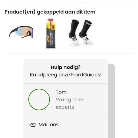
Aanbevolen voor
Product(en) gekoppeld aan dit item
Cyclotourisme / Racefietsen
Voor
Heren / Dames
Product
Cuda 2
Hulp nodig?
Raadpleeg onze HardGuides!
Standaard
EN 1078 + A1: 2013
Tom
Buitenschaal
Vraag onze
In Mold
experts
Shell building
Mail ons
In Mold