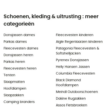
Schoenen, kleding & uitrusting : meer
categorieën
Donsjassen dames
Fleecevesten kinderen
Parkas dames
Aigle Regenlaarzen kinderen
Fleecevesten dames
Patagonia Fleecevesten &
Softshelljacken
Donsjassen heren
Pyrenex Donsjassen
Parkas heren
Helly Hansen Jassen
Fleecevesten heren
Columbia Fleecevesten
Tenten
Black Diamond
Slaapmatten
Hoofdlampen
Hoofdlampen
Meindl Outdoorschoenen
Slaapzakken
Dakine Rugzakken
Camping branders
Assos Fietsbroeken