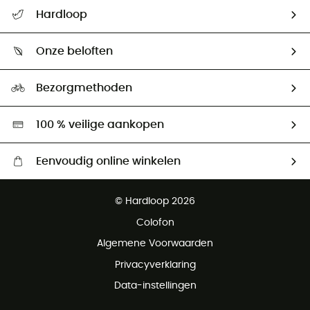
Helpcentrum & contact
Hardloop
Mijn zending volgen
Wie zijn we ?
Retourzendingen & Terugbetalingen
Onze beloften
HardGuides
Maattabelen
Ecologische voetafdruk
Ambassadeurs
Bezorgmethoden
Tweedehands
Hardgreen
100 % veilige aankopen
Eenvoudig online winkelen
Gratis levering vanaf € 100
© Hardloop 2026
Gratis retourneren binnen 100 dagen
Colofon
Gratis klantenservice
Algemene Voorwaarden
Privacyverklaring
Data-instellingen