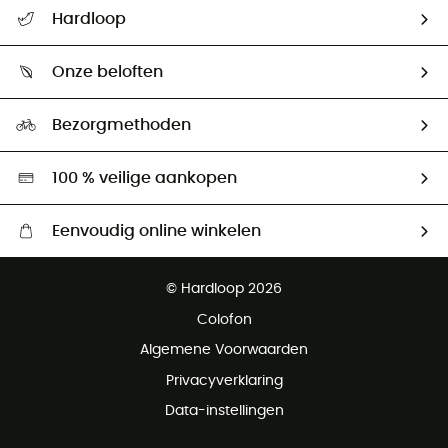
Helpcentrum & contact
Hardloop
Mijn zending volgen
Wie zijn we ?
Retourzendingen & Terugbetalingen
Onze beloften
HardGuides
Maattabelen
Ecologische voetafdruk
Ambassadeurs
Bezorgmethoden
Tweedehands
Hardgreen
100 % veilige aankopen
Eenvoudig online winkelen
Gratis levering vanaf € 100
© Hardloop 2026
Gratis retourneren binnen 100 dagen
Colofon
Gratis klantenservice
Algemene Voorwaarden
Privacyverklaring
Data-instellingen