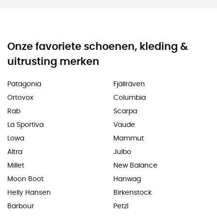
Onze favoriete schoenen, kleding &
uitrusting merken
Patagonia
Fjällräven
Ortovox
Columbia
Rab
Scarpa
La Sportiva
Vaude
Lowa
Mammut
Altra
Julbo
Millet
New Balance
Moon Boot
Hanwag
Helly Hansen
Birkenstock
Barbour
Petzl