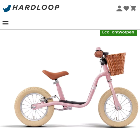
Zomeraanbiedingen 🔥 -5% EXTRA vanaf 2 producten* met
code Summer5
-5% Extra - Code Summer5
Eco-ontworpen
van de
Puky LR XL
zijn perfect bestand tegen intensief
gebruik. Bovendien beschermen de