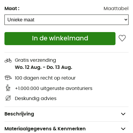
Hoogte van de treden: 40 tot 53 cm
Maat
:
Maattabel
Maximale totale belasting 25 kg
Speciaal zadel voor loopfiets
Luchtbanden 62-203
In de winkelmand
Krachtig remsysteem
Veiligheidshandvatten op het stuur
Slagvaste poedercoating
Gratis verzending
Wo. 12 Aug.
-
Do. 13 Aug.
Wielen en stuur gemonteerd op kogellagers.
Zadel en stuur in hoogte verstelbaar
100 dagen recht op retour
Frame met lage instap en opstap
+1.000.000 uitgeruste avonturiers
Stuurkussens
Deskundig advies
Zijstandaard
Gewicht: 5,5 kg
Beschrijving
Materiaalgegevens & Kenmerken