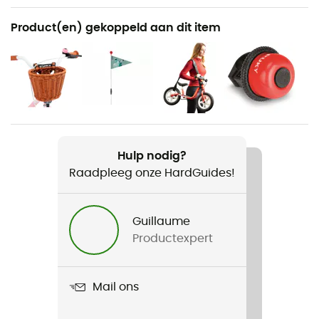
Aanbevolen voor
Product(en) gekoppeld aan dit item
Fiets
Voor
Kinderen
Gewicht
5,5 kg
Hulp nodig?
Raadpleeg onze HardGuides!
Product
LR XL
Guillaume
Maximale belasting
Productexpert
25 kg
Label
Mail ons
Origine Européenne Garantie