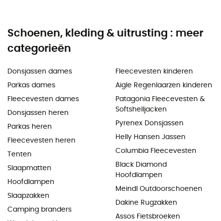
Schoenen, kleding & uitrusting : meer
categorieën
Donsjassen dames
Fleecevesten kinderen
Parkas dames
Aigle Regenlaarzen kinderen
Fleecevesten dames
Patagonia Fleecevesten &
Softshelljacken
Donsjassen heren
Pyrenex Donsjassen
Parkas heren
Helly Hansen Jassen
Fleecevesten heren
Columbia Fleecevesten
Tenten
Black Diamond
Slaapmatten
Hoofdlampen
Hoofdlampen
Meindl Outdoorschoenen
Slaapzakken
Dakine Rugzakken
Camping branders
Assos Fietsbroeken