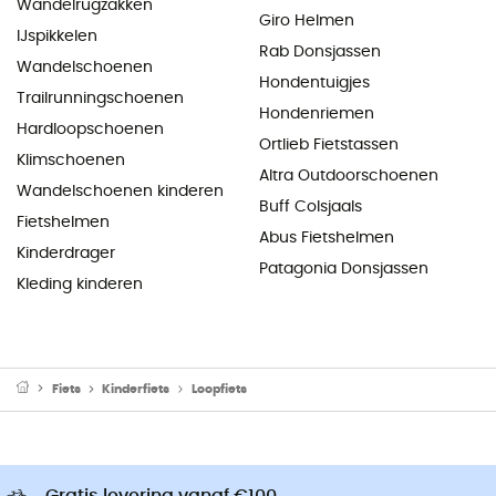
Wandelrugzakken
Giro Helmen
IJspikkelen
Rab Donsjassen
Wandelschoenen
Hondentuigjes
Trailrunningschoenen
Hondenriemen
Hardloopschoenen
Ortlieb Fietstassen
Klimschoenen
Altra Outdoorschoenen
Wandelschoenen kinderen
Buff Colsjaals
Fietshelmen
Abus Fietshelmen
Kinderdrager
Patagonia Donsjassen
Kleding kinderen
Fiets
Kinderfiets
Loopfiets
Gratis levering vanaf €100