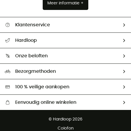
Meer informatie +
Klantenservice
Helpcentrum & contact
Hardloop
Mijn zending volgen
Wie zijn we ?
Retourzendingen & Terugbetalingen
Onze beloften
HardGuides
Maattabelen
Ecologische voetafdruk
Ambassadeurs
Bezorgmethoden
Tweedehands
Hardgreen
100 % veilige aankopen
Eenvoudig online winkelen
Gratis levering vanaf € 100
© Hardloop 2026
Gratis retourneren binnen 100 dagen
Colofon
Gratis klantenservice