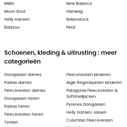
Millet
New Balance
Moon Boot
Hanwag
Helly Hansen
Birkenstock
Barbour
Petzl
Schoenen, kleding & uitrusting : meer
categorieën
Donsjassen dames
Fleecevesten kinderen
Parkas dames
Aigle Regenlaarzen kinderen
Fleecevesten dames
Patagonia Fleecevesten &
Softshelljacken
Donsjassen heren
Pyrenex Donsjassen
Parkas heren
Helly Hansen Jassen
Fleecevesten heren
Columbia Fleecevesten
Tenten