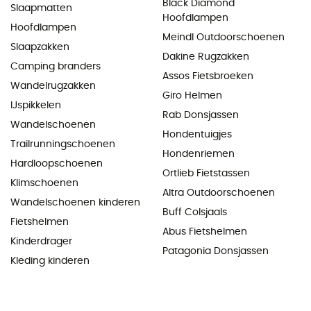
Black Diamond
Slaapmatten
Hoofdlampen
Hoofdlampen
Meindl Outdoorschoenen
Slaapzakken
Dakine Rugzakken
Camping branders
Assos Fietsbroeken
Wandelrugzakken
Giro Helmen
IJspikkelen
Rab Donsjassen
Wandelschoenen
Hondentuigjes
Trailrunningschoenen
Hondenriemen
Hardloopschoenen
Ortlieb Fietstassen
Klimschoenen
Altra Outdoorschoenen
Wandelschoenen kinderen
Buff Colsjaals
Fietshelmen
Abus Fietshelmen
Kinderdrager
Patagonia Donsjassen
Kleding kinderen