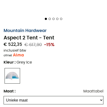
verbetert de stahoogte en de binnenruimte
Deuren met dubbel gaas met twee ritsen en snelle
opbergruimte voor gemakkelijke in- en uitgang
Driekwart mesh-luifel voor sterrenkijken met een
stevige luifel voor stof- of windbeheer
Mountain Hardwear
Vier zakken voor interne opslag
Aspect 2 Tent - Tent
Ultralichte riemen verminderen het gewicht van de
€ 522,35
€ 617,90
-15%
tent
inclusief btw
DAC J-Stakes haringen inbegrepen
of
met
Zonder chemicaliën
Kleur
:
Grey Ice
Deze tent voldoet mogelijk niet aan CPAI-84
Stof van de tent: 15D Nylon Ripstop (100% nylon)
Buitendoek: 20D Sil / Sil Nylon Ripstop -
Waterdichtheid: 1.200 mm
Maat
:
Maattabel
Luifelstof: 20D Nylon mesh
Tentvloer stof: 40D Nylon Ripstop - Waterdichtheid: