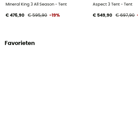
Nylon ripstop Sil/Sil 20D
Mineral King 3 All Season - Tent
Aspect 3 Tent - Tent
€ 476,90
€ 595,90
-19%
€ 549,90
€ 697,90
Materialen binnentent
Maille nylon 20D
Bodemmaterialen
Favorieten
Nylon ripstop 40D
Grondzeil
Niet inbegrepen