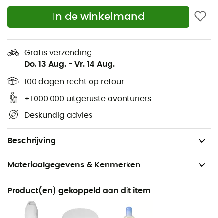
1.500 mm
In de winkelmand
Capaciteit van de tent: 2 personen
Aantal stokken: 2
Aantal deuren: 2
Gratis verzending
Do. 13 Aug.
-
Vr. 14 Aug.
Aantal vestibules: 2
Binnenhoogte: 104 cm
100 dagen recht op retour
Oppervlakte van de tent: 2,7 m²
+1.000.000 uitgeruste avonturiers
Ingepakte maat van de tent: 52 x 15 cm
Deskundig advies
Minimumgewicht: 1.324 g
Ingepakt gewicht: 1.530 g
Beschrijving
Materiaalgegevens & Kenmerken
Aanbevolen voor
Product(en) gekoppeld aan dit item
Wandelen / Trekking / Kamperen / Bivak