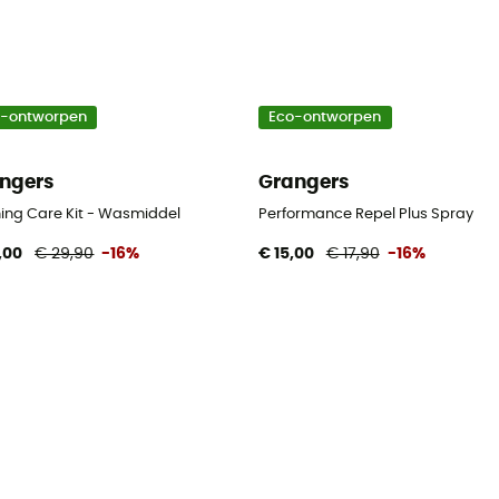
o-ontworpen
Eco-ontworpen
ngers
Grangers
hing Care Kit - Wasmiddel
Performance Repel Plus Spray
,00
€ 29,90
-16%
€ 15,00
€ 17,90
-16%