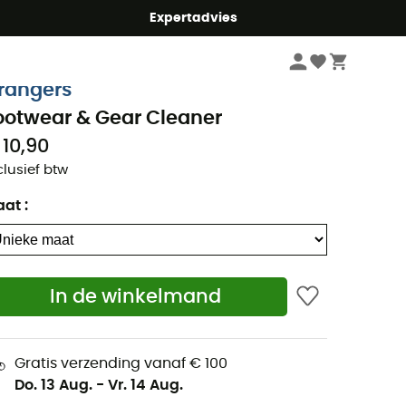
mmer5
Expertadvies
Wandelkleding & Wandeluitrusting
Wandelaccessoires
rangers
ootwear & Gear Cleaner
 10,90
clusief btw
aat
:
In de winkelmand
Gratis verzending vanaf € 100
Do. 13 Aug.
-
Vr. 14 Aug.