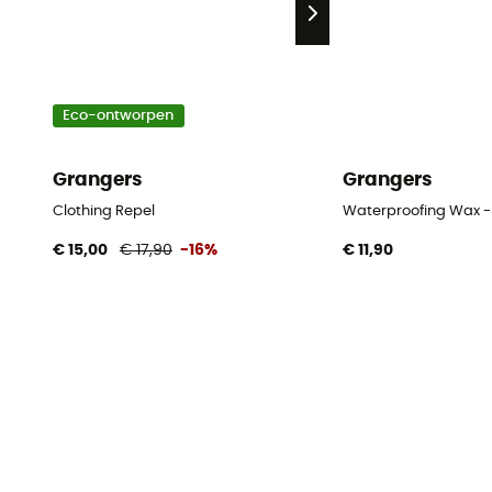
Eco-ontworpen
Grangers
Grangers
Clothing Repel
Waterproofing Wax 
€ 15,00
€ 17,90
-16%
€ 11,90