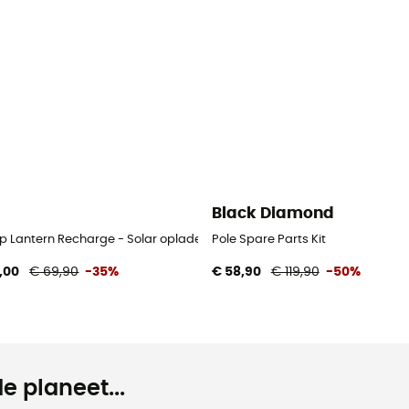
Black Diamond
 Lantern Recharge - Solar oplader
Pole Spare Parts Kit
,00
€ 69,90
-35%
€ 58,90
€ 119,90
-50%
e planeet...