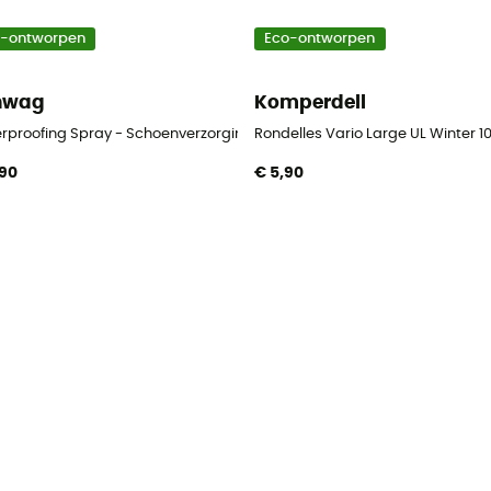
o-ontworpen
Eco-ontworpen
nwag
Komperdell
er
rproofing Spray - Schoenverzorging
Rondelles Vario Large UL Winter 10
,90
€ 5,90