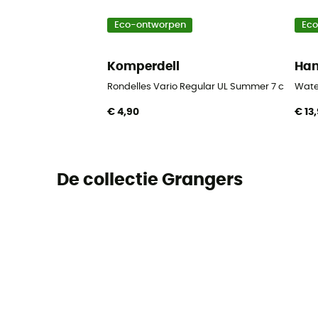
Eco-ontworpen
Ec
Komperdell
Ha
Rondelles Vario Regular UL Summer 7 cm Blist
Wate
€ 4,90
€ 13
De collectie Grangers