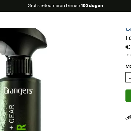
raanbiedingen 🔥 -5% EXTRA vanaf 2 producten* met code Su
Gratis retourneren binnen
100 dagen
Eco-ontworpen
G
F
€
in
M