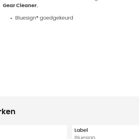
Gear Cleaner.
Bluesign® goedgekeurd
rken
Label
Bluesign