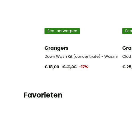
Eco-ontworpen
Ec
Grangers
Gra
Down Wash Kit (concentrate) - Wasmiddel
Clot
€ 18,00
€ 21,90
-17%
€ 25
Favorieten