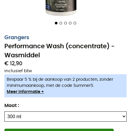
Grangers
Performance Wash (concentrate) -
Wasmiddel
€ 12,90
inclusief btw
Bespaar 5 % bij de aankoop van 2 producten, zonder
minimumaankoop, met de code Summer5.
Om ervoor te zorgen dat uw
waterdichte kleding
Meer informatie +
waterdicht blijft, heeft
Grangers
de
Performance Wash
ontwikkeld, een
wasmiddel
dat uw kleding keer op keer
Maat
:
regenbestendig maakt...!
Tot 12 wasbeurten
Krachtige reiniging