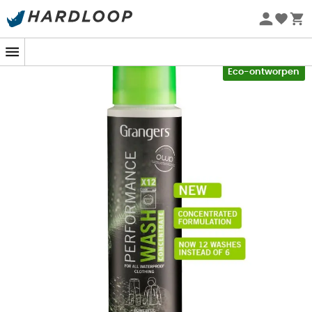
Zomeraanbiedingen 🔥 -5% EXTRA vanaf 2 producten* met
code Summer5
-5% Extra - Code Summer5
Eco-ontworpen