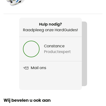
Performance Wash (concentrate)
Label
Bluesign
Hulp nodig?
Raadpleeg onze HardGuides!
Volume
300 mL
Constance
Productexpert
Mail ons
Wij bevelen u ook aan