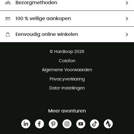
Ambassadeurs
Bezorgmethoden
Tweedehands
Hardgreen
100 % veilige aankopen
Eenvoudig online winkelen
Gratis levering vanaf € 100
© Hardloop 2026
Gratis retourneren binnen 100 dagen
Colofon
Gratis klantenservice
Algemene Voorwaarden
Privacyverklaring
Data-instellingen
Meer avonturen