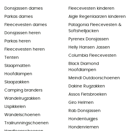
Donsjassen dames
Fleecevesten kinderen
Parkas dames
Aigle Regenlaarzen kinderen
Fleecevesten dames
Patagonia Fleecevesten &
Softshelljacken
Donsjassen heren
Pyrenex Donsjassen
Parkas heren
Helly Hansen Jassen
Fleecevesten heren
Columbia Fleecevesten
Tenten
Black Diamond
Slaapmatten
Hoofdlampen
Hoofdlampen
Meindl Outdoorschoenen
Slaapzakken
Dakine Rugzakken
Camping branders
Assos Fietsbroeken
Wandelrugzakken
Giro Helmen
IJspikkelen
Rab Donsjassen
Wandelschoenen
Hondentuigjes
Trailrunningschoenen
Hondenriemen