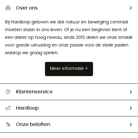
Over ons
Bij Hardloop geloven we dat natuur en beweging centraal
moeten staan ​​in ons leven. Of je nu een beginner bent of
een atleet op hoog niveau, sinds 2015 delen we onze smaak
voor goede uitrusting en onze passie voor de steile paden
waarop we graag spelen.
Meer informatie +
Klantenservice
Helpcentrum & contact
Hardloop
Mijn zending volgen
Wie zijn we ?
Retourzendingen & Terugbetalingen
Onze beloften
HardGuides
Maattabelen
Ecologische voetafdruk