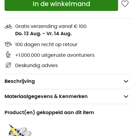
In de winkelmand
Neutraliseert geuren
Laat geen residu achter
Gratis verzending vanaf € 100
Werkt even goed in hard en zacht water
Do. 13 Aug.
-
Vr. 14 Aug.
Verbetert elke bestaande waterafstotende
afwerking
100 dagen recht op retour
Fles gemaakt van Ocean Waste Plastic (OWP)
+1.000.000 uitgeruste avonturiers
Bluesign® goedgekeurd
Deskundig advies
Vrij van PFC
Volume: 300 mL
Beschrijving
Materiaalgegevens & Kenmerken
Aanbevolen voor
Product(en) gekoppeld aan dit item
Wandelen / Trekking
Product