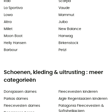
Rab
Scarpa
La Sportiva
Vaude
Lowa
Mammut
Altra
Julbo
Millet
New Balance
Moon Boot
Hanwag
Helly Hansen
Birkenstock
Barbour
Petzl
Schoenen, kleding & uitrusting : meer
categorieën
Donsjassen dames
Fleecevesten kinderen
Parkas dames
Aigle Regenlaarzen kinderen
Fleecevesten dames
Patagonia Fleecevesten &
Softshelljacken