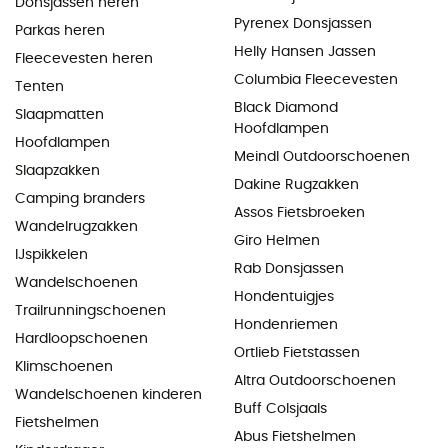
Donsjassen heren
Pyrenex Donsjassen
Parkas heren
Helly Hansen Jassen
Fleecevesten heren
Columbia Fleecevesten
Tenten
Black Diamond
Slaapmatten
Hoofdlampen
Hoofdlampen
Meindl Outdoorschoenen
Slaapzakken
Dakine Rugzakken
Camping branders
Assos Fietsbroeken
Wandelrugzakken
Giro Helmen
IJspikkelen
Rab Donsjassen
Wandelschoenen
Hondentuigjes
Trailrunningschoenen
Hondenriemen
Hardloopschoenen
Ortlieb Fietstassen
Klimschoenen
Altra Outdoorschoenen
Wandelschoenen kinderen
Buff Colsjaals
Fietshelmen
Abus Fietshelmen