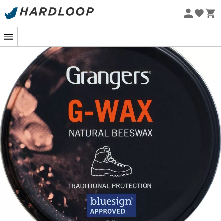
Zomeraanbiedingen 🔥 -5% EXTRA vanaf 2 producten* met
code Summer5
Eco-ontworpen