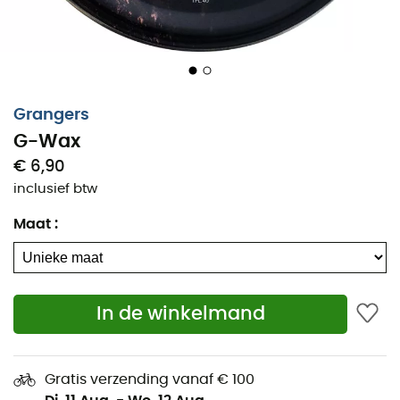
Grangers
G-Wax
€ 6,90
inclusief btw
Maat
:
De
G-Wax crème,
voor
leren schoenen,
ontworpen
door het merk
Grangers
, bewijst zijn waarde door uw
leren schoenen te voeden en te beschermen. Door een
In de winkelmand
duurzame waterafstotendheid te bieden en alle leren
schoenen te voeden, maximaliseert de
G-Wax crème
de ademendheid van de schoen. Voor een versterkte en
ademende bescherming van uw
leren schoenen,
kies
Gratis verzending vanaf € 100
de
G-Wax.