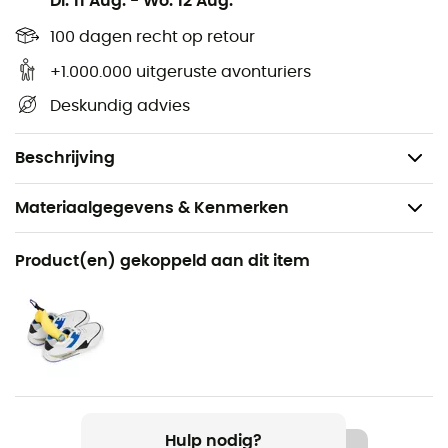
Di. 11 Aug.
-
Wo. 12 Aug.
100 dagen recht op retour
Gebruik van natuurlijke bijenwas om prestaties en
bescherming te verbeteren
+1.000.000 uitgeruste avonturiers
Beschermt tegen water, vlekken en oliën
Deskundig advies
Zonder PFC
Bluesign® goedgekeurd
Beschrijving
Materiaalgegevens & Kenmerken
Aanbevolen voor
Product(en) gekoppeld aan dit item
Dagelijks Leven
Product
G-Wax
Label
Bluesign
Hulp nodig?