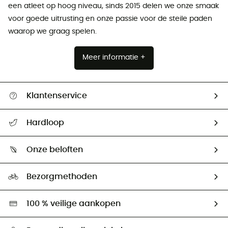
een atleet op hoog niveau, sinds 2015 delen we onze smaak
voor goede uitrusting en onze passie voor de steile paden
waarop we graag spelen.
Meer informatie +
Klantenservice
Helpcentrum & contact
Hardloop
Mijn zending volgen
Wie zijn we ?
Retourzendingen & Terugbetalingen
Onze beloften
HardGuides
Maattabelen
Ecologische voetafdruk
Ambassadeurs
Bezorgmethoden
Tweedehands
Hardgreen
100 % veilige aankopen