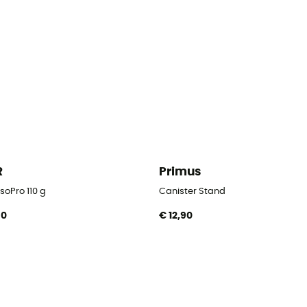
R
Primus
soPro 110 g
Canister Stand
90
€ 12,90