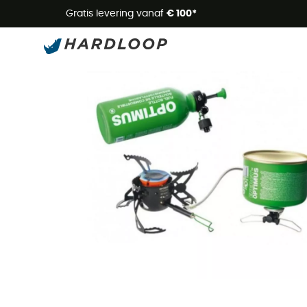
Zome
Gratis levering vanaf
€ 100*