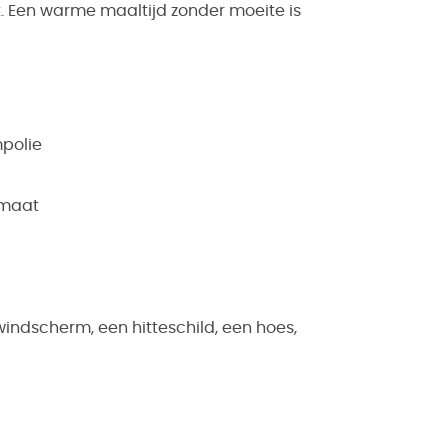
Een warme maaltijd zonder moeite is
mpolie
imaat
indscherm, een hitteschild, een hoes,