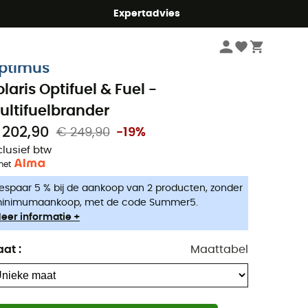
mmer5
Expertadvies
Kampeerartikelen
Camping keuken
Camping Branders & Kooktoestel
ptimus
olaris Optifuel & Fuel -
ultifuelbrander
 202,90
€ 249,90
-19%
clusief btw
met
espaar 5 % bij de aankoop van 2 producten, zonder
inimumaankoop, met de code Summer5.
eer informatie +
aat
:
Maattabel