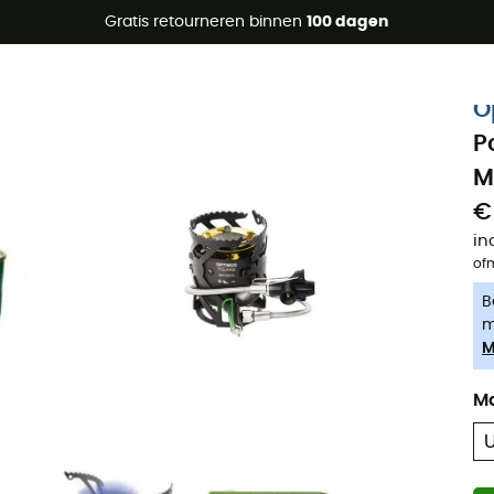
raanbiedingen 🔥 -5% EXTRA vanaf 2 producten* met code Su
Gratis retourneren binnen
100 dagen
-5% Extra - Code Summer5
O
P
M
€
in
of
B
m
M
M