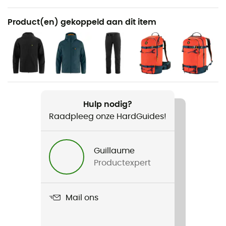
Aanbevolen voor
Product(en) gekoppeld aan dit item
Wandelen / Klimmen / Trekking / Bergbeklimmen / Ski
Bergbeklimmen
Voor
Heren
Gewicht
Hulp nodig?
367 g
Raadpleeg onze HardGuides!
Product
Guillaume
Bergtagen GTX Lite Jacket
Productexpert
Constructie van het kledingstuk
3 lagen
Mail ons
Winddicht