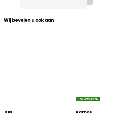
Ja
Fit
Regular
Wij bevelen u ook aan
Label
Gerecycleerd / PFC-Free
Capuchon
Ja
Zakken
2 zakken
Materiaal
76% polyamide recyclé, 24 % polyuréthane
Eco-ontworpen
Ventilatieritsen
No
ION
Karpos