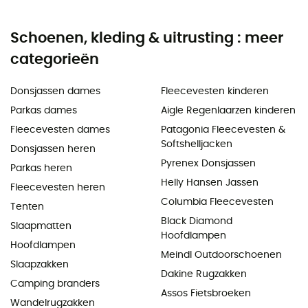
Schoenen, kleding & uitrusting : meer
categorieën
Donsjassen dames
Fleecevesten kinderen
Parkas dames
Aigle Regenlaarzen kinderen
Fleecevesten dames
Patagonia Fleecevesten &
Softshelljacken
Donsjassen heren
Pyrenex Donsjassen
Parkas heren
Helly Hansen Jassen
Fleecevesten heren
Columbia Fleecevesten
Tenten
Black Diamond
Slaapmatten
Hoofdlampen
Hoofdlampen
Meindl Outdoorschoenen
Slaapzakken
Dakine Rugzakken
Camping branders
Assos Fietsbroeken
Wandelrugzakken