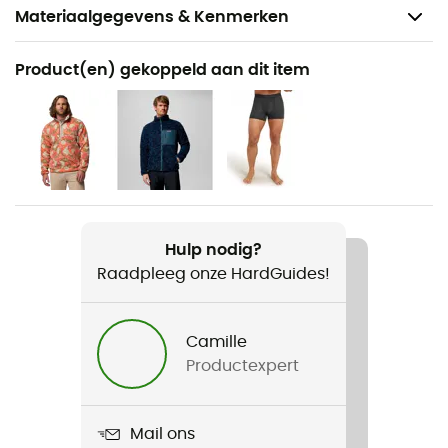
Materiaalgegevens & Kenmerken
Aanbevolen voor
Product(en) gekoppeld aan dit item
Wandelen / Trekking
Voor
Heren
Product
Omni-Tech Ampli-Dry II Shell
Hulp nodig?
Raadpleeg onze HardGuides!
Membraan
Omni-Tech™
Camille
Gebruikte Technologieën
Productexpert
Omni-Tech™
Waterdicht
Mail ons