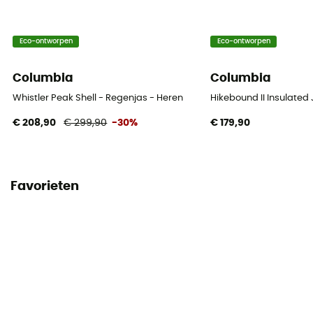
Eco-ontworpen
Eco-ontworpen
Columbia
Columbia
Whistler Peak Shell - Regenjas - Heren
Hikebound II Insulated
€ 208,90
€ 299,90
-30%
€ 179,90
Favorieten