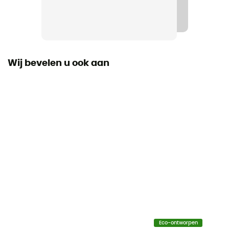
Ja
Winddicht
Ja
Wij bevelen u ook aan
Fit
Regular
Label
Gerecycleerd / Sans PFC / PFC-Free
Thermische bescherming
No
Capuchon
Ja
Zakken
Eco-ontworpen
3 zakken