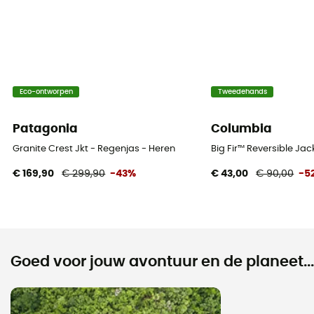
Eco-ontworpen
Tweedehands
Patagonia
Columbia
Granite Crest Jkt - Regenjas - Heren
Big Fir™ Reversible Ja
€ 169,90
€ 299,90
-43%
€ 43,00
€ 90,00
-5
Goed voor jouw avontuur en de planeet...