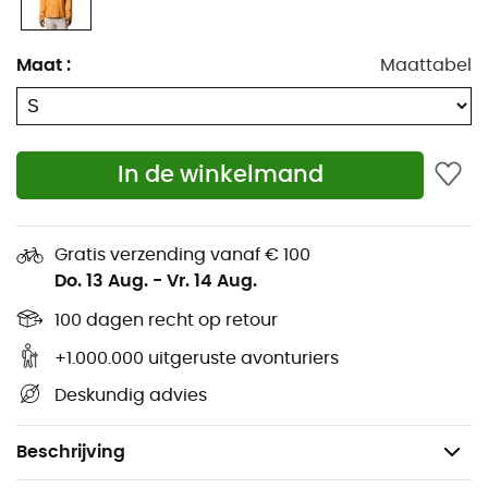
Comfortabele stretchstof
Gelijmde rand van de capuchon
Maat
:
Maattabel
Verstelbare geïntegreerde capuchon
Kinbescherming
Ventilatiesysteem onder de armen
In de winkelmand
PU-rits middenvoor
Voorgevormde mouwen
Borst- en handzakken met rits
Gratis verzending vanaf € 100
Do. 13 Aug.
-
Vr. 14 Aug.
Verstelbare manchetten
Verstelbare zoom met trekkoord
100 dagen recht op retour
Langere achterzoom
+1.000.000 uitgeruste avonturiers
Op te bergen in een handzak
Deskundig advies
Reflecterend detail
Product zonder opzettelijke toevoeging van PFC
Beschrijving