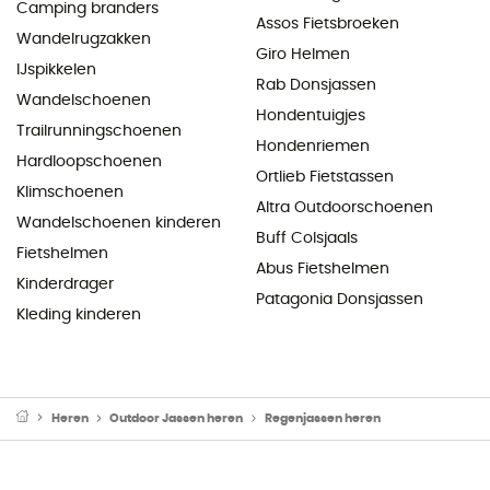
Camping branders
Assos Fietsbroeken
Wandelrugzakken
Giro Helmen
IJspikkelen
Rab Donsjassen
Wandelschoenen
Hondentuigjes
Trailrunningschoenen
Hondenriemen
Hardloopschoenen
Ortlieb Fietstassen
Klimschoenen
Altra Outdoorschoenen
Wandelschoenen kinderen
Buff Colsjaals
Fietshelmen
Abus Fietshelmen
Kinderdrager
Patagonia Donsjassen
Kleding kinderen
Heren
Outdoor Jassen heren
Regenjassen heren