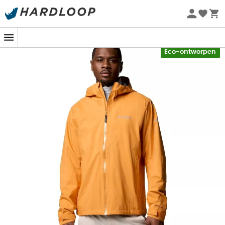
Zomeraanbiedingen 🔥 -5% EXTRA vanaf 2 producten* met
code Summer5
-5% Extra - Code Summer5
Eco-ontworpen
Duik in het avontuur met
de Ampli-Dry II Shell van
Columbia
, je ideale metgezel voor
wandelingen
bij elk