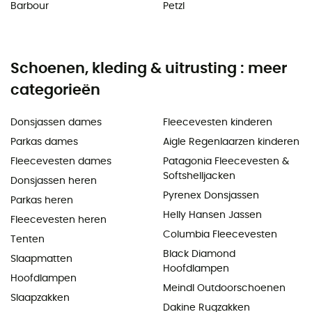
Barbour
Petzl
Schoenen, kleding & uitrusting : meer
categorieën
Donsjassen dames
Fleecevesten kinderen
Parkas dames
Aigle Regenlaarzen kinderen
Fleecevesten dames
Patagonia Fleecevesten &
Softshelljacken
Donsjassen heren
Pyrenex Donsjassen
Parkas heren
Helly Hansen Jassen
Fleecevesten heren
Columbia Fleecevesten
Tenten
Black Diamond
Slaapmatten
Hoofdlampen
Hoofdlampen
Meindl Outdoorschoenen
Slaapzakken
Dakine Rugzakken