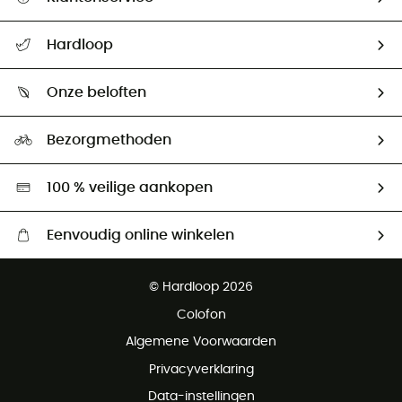
Helpcentrum & contact
Hardloop
Mijn zending volgen
Wie zijn we ?
Retourzendingen & Terugbetalingen
Onze beloften
HardGuides
Maattabelen
Ecologische voetafdruk
Ambassadeurs
Bezorgmethoden
Tweedehands
Hardgreen
100 % veilige aankopen
Eenvoudig online winkelen
Gratis levering vanaf € 100
© Hardloop 2026
Gratis retourneren binnen 100 dagen
Colofon
Gratis klantenservice
Algemene Voorwaarden
Privacyverklaring
Data-instellingen