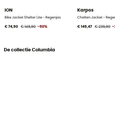
ION
Karpos
Materiaal
[main] 100% recycled polyester
Bike Jacket Shelter Lite - Regenjas
Chalten Jacket - Rege
€ 74,90
€ 149,90
-50%
€ 149,47
€ 239,90
-
Ventilatieritsen
Ja
De collectie Columbia