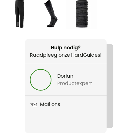
Bergbeklimmen / Freeride Skiën
Voor
Heren
Product
Hulp nodig?
Super Free Alpine Jkt
Raadpleeg onze HardGuides!
Gebruikte Technologieën
Gore-Tex® / RECCO®
Dorian
Productexpert
Waterdicht
Ja
Mail ons
Winddicht
Ja
Label