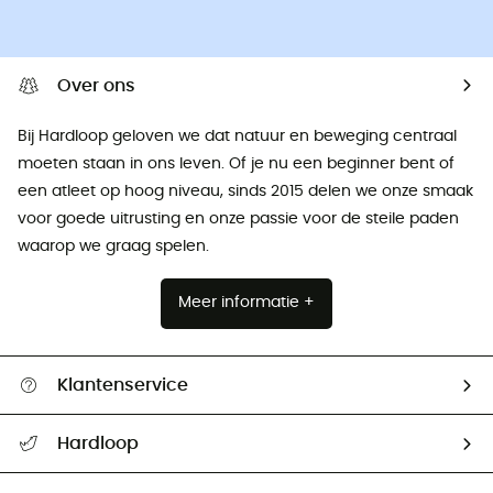
Over ons
Bij Hardloop geloven we dat natuur en beweging centraal
moeten staan ​​in ons leven. Of je nu een beginner bent of
een atleet op hoog niveau, sinds 2015 delen we onze smaak
voor goede uitrusting en onze passie voor de steile paden
waarop we graag spelen.
Meer informatie +
Klantenservice
Helpcentrum & contact
Hardloop
Mijn zending volgen
Wie zijn we ?
Retourzendingen & Terugbetalingen