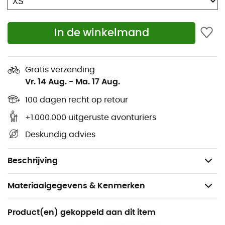
reflector om uw zichtbaarheid in de bergen te
waarborgen. Klim veilig met de
Super Free Alpine
In de winkelmand
Jacket
van
Patagonia
!
Waterdicht en ademend Gore-Tex® membraan
Gratis verzending
RECCO® reflector
Vr. 14 Aug.
-
Ma. 17 Aug.
Ventilatieritsen
100 dagen recht op retour
3 zakken
Capuchon
+1.000.000 uitgeruste avonturiers
Buitenmateriaal: 100% gerecycled nylon
Deskundig advies
Isolerende bescherming: PlumaFill 100% gerecycled
polyester
Beschrijving
Materiaalgegevens & Kenmerken
Aanbevolen voor
Product(en) gekoppeld aan dit item
Tourskiën / Bergbeklimmen / Skiën / Ski