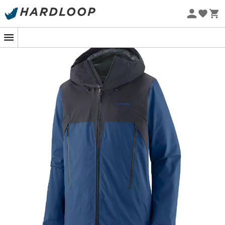
Zomeraanbiedingen 🔥 -5% EXTRA vanaf 2 producten* met
code Summer5
Eco-ontworpen