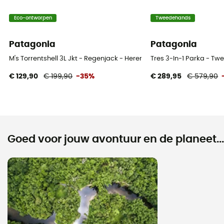
Eco-ontworpen
Tweedehands
Patagonia
Patagonia
M's Torrentshell 3L Jkt - Regenjack - Heren
Tres 3-In-1 Parka - T
€ 129,90
€ 199,90
-35%
€ 289,95
€ 579,90
Goed voor jouw avontuur en de planeet...