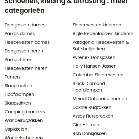
Schoenen, kleding & uitrusting : meer
categorieën
Donsjassen dames
Fleecevesten kinderen
Parkas dames
Aigle Regenlaarzen kinderen
Fleecevesten dames
Patagonia Fleecevesten &
Softshelljacken
Donsjassen heren
Pyrenex Donsjassen
Parkas heren
Helly Hansen Jassen
Fleecevesten heren
Columbia Fleecevesten
Tenten
Black Diamond
Slaapmatten
Hoofdlampen
Hoofdlampen
Meindl Outdoorschoenen
Slaapzakken
Dakine Rugzakken
Camping branders
Assos Fietsbroeken
Wandelrugzakken
Giro Helmen
IJspikkelen
Rab Donsjassen
Wandelschoenen