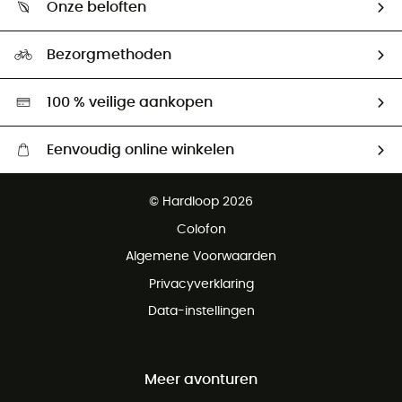
Onze beloften
HardGuides
Maattabelen
Ecologische voetafdruk
Ambassadeurs
Bezorgmethoden
Tweedehands
Hardgreen
100 % veilige aankopen
Eenvoudig online winkelen
Gratis levering vanaf € 100
© Hardloop 2026
Gratis retourneren binnen 100 dagen
Colofon
Gratis klantenservice
Algemene Voorwaarden
Privacyverklaring
Data-instellingen
Meer avonturen