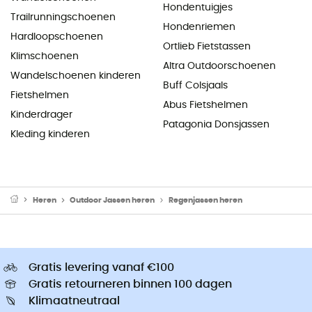
Hondentuigjes
Trailrunningschoenen
Hondenriemen
Hardloopschoenen
Ortlieb Fietstassen
Klimschoenen
Altra Outdoorschoenen
Wandelschoenen kinderen
Buff Colsjaals
Fietshelmen
Abus Fietshelmen
Kinderdrager
Patagonia Donsjassen
Kleding kinderen
Heren
Outdoor Jassen heren
Regenjassen heren
Gratis levering vanaf €100
Gratis retourneren binnen 100 dagen
Klimaatneutraal