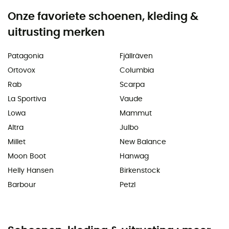
Onze favoriete schoenen, kleding &
uitrusting merken
Patagonia
Fjällräven
Ortovox
Columbia
Rab
Scarpa
La Sportiva
Vaude
Lowa
Mammut
Altra
Julbo
Millet
New Balance
Moon Boot
Hanwag
Helly Hansen
Birkenstock
Barbour
Petzl