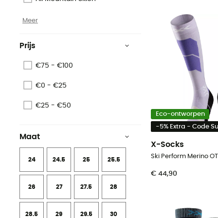
Meer
Prijs
€75 - €100
€0 - €25
€25 - €50
Eco-ontworpen
-5% Extra - Code 
Maat
X-Socks
Ski Perform Merino O
24
24.5
25
25.5
€ 44,90
26
27
27.5
28
28.5
29
29.5
30