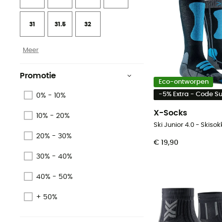
31
31.5
32
Meer
Promotie
Eco-ontworpen
-5% Extra - Code 
0% - 10%
X-Socks
10% - 20%
Ski Junior 4.0 - Skiso
20% - 30%
€ 19,90
30% - 40%
40% - 50%
+ 50%