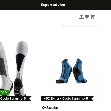
mmer5
Expertadvies
Sorteren
rpen
- Code Summer5
-5% Extra - Code Summer5
X-Socks