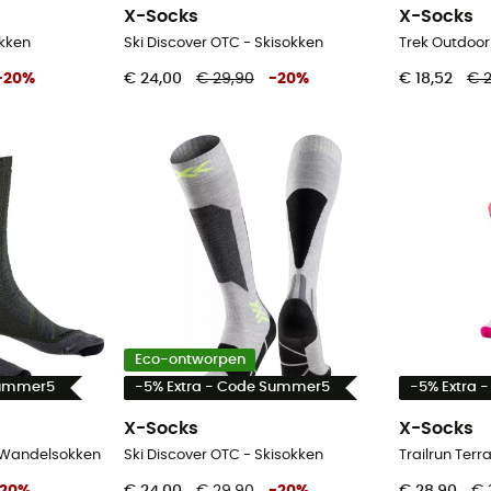
X-Socks
X-Socks
okken
Ski Discover OTC - Skisokken
-
20
%
€ 24,00
€ 29,90
-
20
%
€ 18,52
€ 
Eco-ontworpen
Summer5
-5% Extra - Code Summer5
-5% Extra 
X-Socks
X-Socks
- Wandelsokken
Ski Discover OTC - Skisokken
20
%
€ 24,00
€ 29,90
-
20
%
€ 28,90
€ 