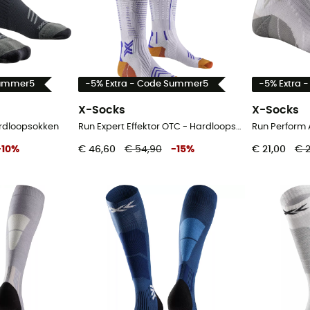
Summer5
-5% Extra - Code Summer5
-5% Extra 
X-Socks
X-Socks
ardloopsokken
Run Expert Effektor OTC - Hardloopsokken
Run Perform 
-
10
%
€ 46,60
€ 54,90
-
15
%
€ 21,00
€ 