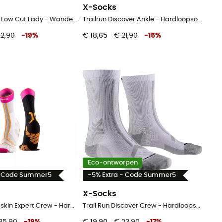
X-Socks
Trek Outdoor Low Cut Lady - Wandelsokken - Dames
Trailrun Discover Ankle - Hardloopsokken
22,90
-
19
%
€ 18,65
€ 21,90
-
15
%
Eco-ontworpen
- Code Summer5
-5% Extra - Code Summer5
X-Socks
Trailrun Terraskin Expert Crew - Hardloopsokken
Trail Run Discover Crew - Hardloopsokken
35,90
-
19
%
€ 19,90
€ 23,90
-
17
%