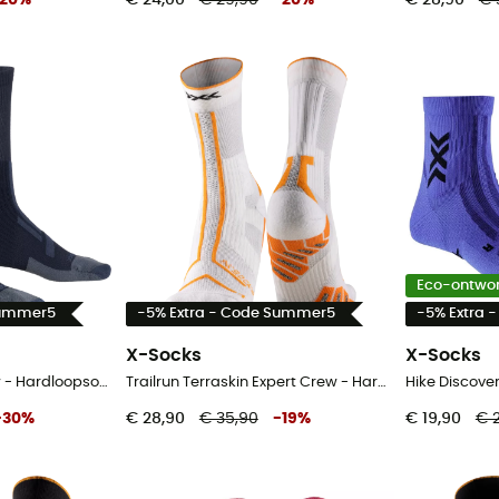
Eco-ontwo
Summer5
-5% Extra - Code Summer5
-5% Extra 
X-Socks
X-Socks
Trailrun Perform Crew - Hardloopsokken
Trailrun Terraskin Expert Crew - Hardloopsokken
Hike Discove
-
30
%
€ 28,90
€ 35,90
-
19
%
€ 19,90
€ 