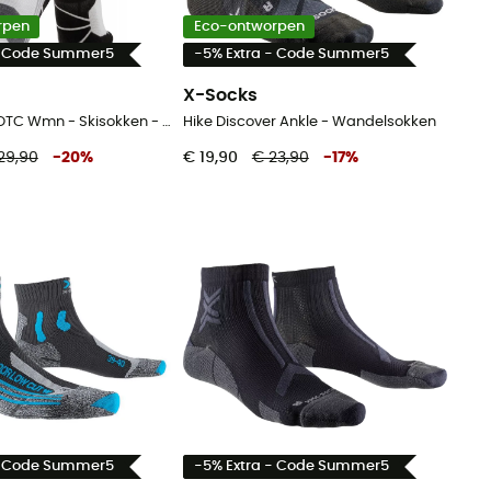
rpen
Eco-ontworpen
- Code Summer5
-5% Extra - Code Summer5
X-Socks
Ski Discover OTC Wmn - Skisokken - Dames
Hike Discover Ankle - Wandelsokken
29,90
-
20
%
€ 19,90
€ 23,90
-
17
%
- Code Summer5
-5% Extra - Code Summer5