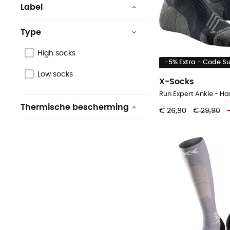
Label
Origine Européenne
Garantie
Type
Ecomateriaal
High socks
-5% Extra - Code 
Low socks
X-Socks
Run Expert Ankle - H
Thermische bescherming
€ 26,90
€ 29,90
Ja