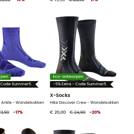
rpen
Eco-ontworpen
- Code Summer5
-5% Extra - Code Summer5
X-Socks
r Ankle - Wandelsokken
Hike Discover Crew - Wandelsokken
23,90
-
17
%
€ 20,00
€ 24,90
-
20
%