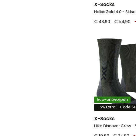
X-Socks
Helixx Gold 4.0 - Skis
€ 43,90
€ 54,90
Eco-ontworpen
-5% Extra - Code 
X-Socks
Hike Discover Crew 
€ 19,90
€ 24,90
-