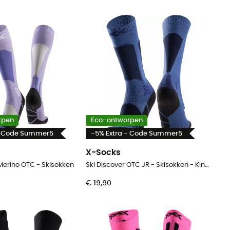
rpen
Eco-ontworpen
- Code Summer5
-5% Extra - Code Summer5
X-Socks
 Merino OTC - Skisokken
Ski Discover OTC JR - Skisokken - Kinderen
€ 19,90