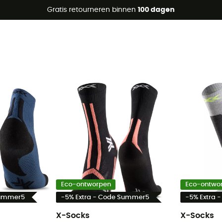
raanbiedingen 🔥 -5% EXTRA vanaf 2 producten* met code Su
Gratis retourneren binnen
100 dagen
Eco-ontworpen
Eco-ontwo
Summer5
-5% Extra - Code Summer5
-5% Extra 
X-Socks
X-Socks