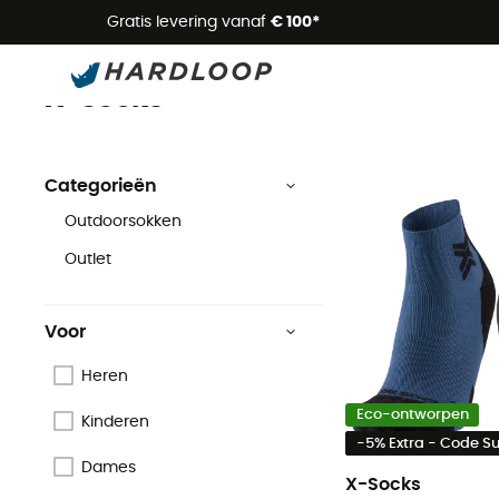
Zome
Gratis levering vanaf
€ 100*
X-Socks
Merken
X-Socks
Categorieën
Outdoorsokken
Outlet
Voor
Heren
Eco-ontworpen
Kinderen
-5% Extra - Code 
Dames
X-Socks