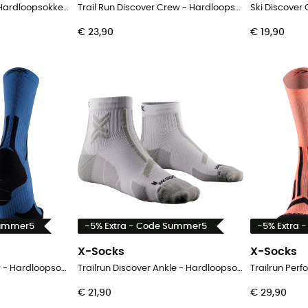
Run Discover Ankle - Hardloopsokken - Dames
Trail Run Discover Crew - Hardloopsokken - Dames
€ 23,90
€ 19,90
Summer5
-5% Extra - Code Summer5
-5% Extra 
X-Socks
X-Socks
Trailrun Perform Crew - Hardloopsokken
Trailrun Discover Ankle - Hardloopsokken
€ 21,90
€ 29,90