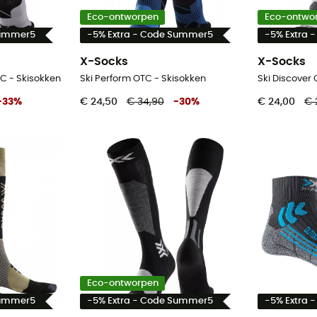
Eco-ontworpen
Eco-ontwo
Summer5
-5% Extra - Code Summer5
-5% Extra 
X-Socks
X-Socks
TC - Skisokken
Ski Perform OTC - Skisokken
-
33
%
€ 24,50
€ 34,90
-
30
%
€ 24,00
€ 
Eco-ontworpen
Summer5
-5% Extra - Code Summer5
-5% Extra 