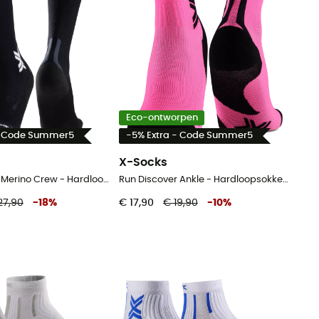
Eco-ontworpen
- Code Summer5
-5% Extra - Code Summer5
X-Socks
Run Discover Merino Crew - Hardloopsokken
Run Discover Ankle - Hardloopsokken - Dames
27,90
-
18
%
€ 17,90
€ 19,90
-
10
%