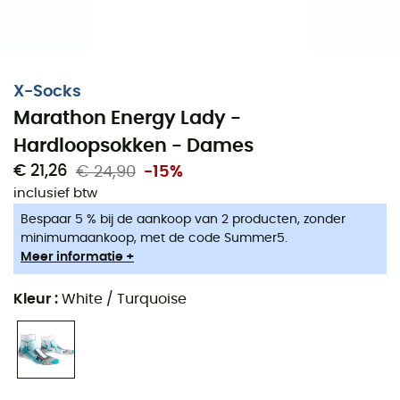
Schoenen, kleding & uitrusting : meer
categorieën
X-Socks
Donsjassen dames
Fleecevesten kinderen
Marathon Energy Lady -
Parkas dames
Aigle Regenlaarzen kinderen
Hardloopsokken - Dames
Fleecevesten dames
Patagonia Fleecevesten &
Softshelljacken
€ 21,26
€ 24,90
-15%
Donsjassen heren
inclusief btw
Pyrenex Donsjassen
Parkas heren
Helly Hansen Jassen
Bespaar 5 % bij de aankoop van 2 producten, zonder
Fleecevesten heren
minimumaankoop, met de code Summer5.
Columbia Fleecevesten
Tenten
Meer informatie +
Black Diamond
Slaapmatten
Hoofdlampen
Kleur
:
White / Turquoise
Hoofdlampen
Meindl Outdoorschoenen
Slaapzakken
Dakine Rugzakken
Camping branders
Assos Fietsbroeken
Wandelrugzakken
Giro Helmen