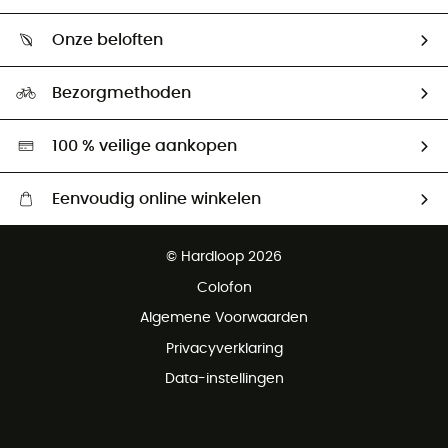
Mijn zending volgen
Wie zijn we ?
Retourzendingen & Terugbetalingen
Onze beloften
HardGuides
Maattabelen
Ecologische voetafdruk
Ambassadeurs
Bezorgmethoden
Tweedehands
Hardgreen
100 % veilige aankopen
Eenvoudig online winkelen
Gratis levering vanaf € 100
© Hardloop 2026
Gratis retourneren binnen 100 dagen
Colofon
Gratis klantenservice
Algemene Voorwaarden
Privacyverklaring
Data-instellingen