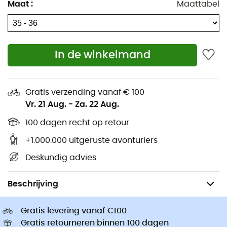
IJspikkelen
Maat
:
Maattabel
Rab Donsjassen
Wandelschoenen
Hondentuigjes
Trailrunningschoenen
Hondenriemen
Hardloopschoenen
Ortlieb Fietstassen
In de winkelmand
Klimschoenen
Altra Outdoorschoenen
Wandelschoenen kinderen
Buff Colsjaals
Fietshelmen
Gratis verzending vanaf € 100
Abus Fietshelmen
Kinderdrager
Vr. 21 Aug.
-
Za. 22 Aug.
Patagonia Donsjassen
Kleding kinderen
100 dagen recht op retour
+1.000.000 uitgeruste avonturiers
Deskundig advies
Dames
Kleding dames
Outdoorsokken dames
Hardloopsokke
Beschrijving
Gratis levering vanaf €100
Gratis retourneren binnen 100 dagen