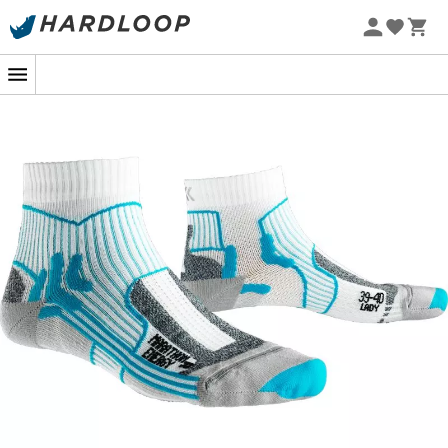
Zomeraanbiedingen 🔥 -5% EXTRA vanaf 2 producten* met
code Summer5
Onze favoriete schoenen, kleding &
-5% Extra - Code Summer5
uitrusting merken
Patagonia
Fjällräven
Ortovox
Columbia
Rab
Scarpa
La Sportiva
Vaude
Lowa
Mammut
Altra
Julbo
Millet
New Balance
Moon Boot
Hanwag
Helly Hansen
Birkenstock
Barbour
Petzl