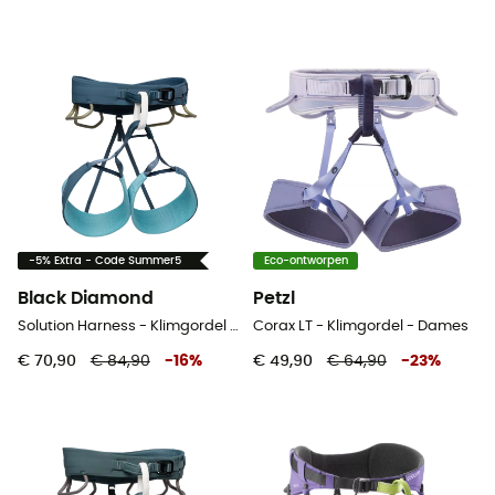
-5% Extra - Code Summer5
Eco-ontworpen
Black Diamond
Petzl
Solution Harness - Klimgordel - Dames
Corax LT - Klimgordel - Dames
€ 70,90
€ 84,90
-
16
%
€ 49,90
€ 64,90
-
23
%