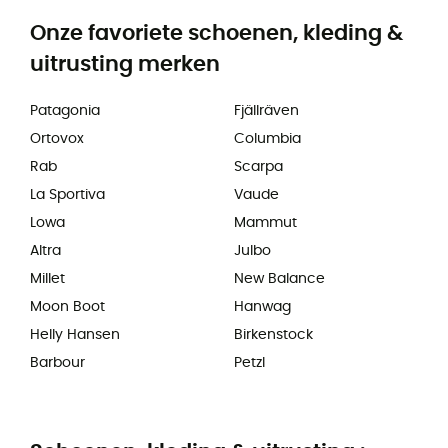
Onze favoriete schoenen, kleding &
uitrusting merken
Patagonia
Fjällräven
Ortovox
Columbia
Rab
Scarpa
La Sportiva
Vaude
Lowa
Mammut
Altra
Julbo
Millet
New Balance
Moon Boot
Hanwag
Helly Hansen
Birkenstock
Barbour
Petzl