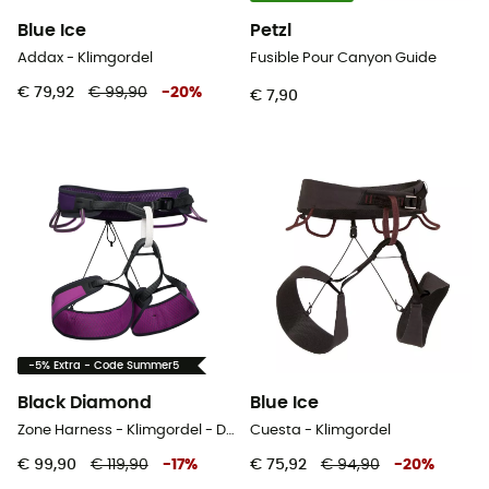
Blue Ice
Petzl
Addax - Klimgordel
Fusible Pour Canyon Guide
€ 79,92
€ 99,90
-
20
%
€ 7,90
-5% Extra - Code Summer5
Black Diamond
Blue Ice
Zone Harness - Klimgordel - Dames
Cuesta - Klimgordel
€ 99,90
€ 119,90
-
17
%
€ 75,92
€ 94,90
-
20
%