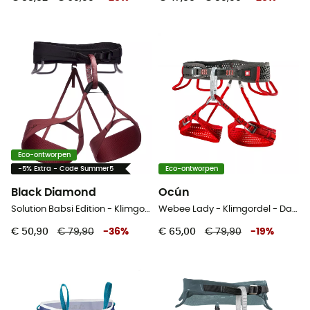
Eco-ontworpen
-5% Extra - Code Summer5
Eco-ontworpen
Black Diamond
Ocún
Solution Babsi Edition - Klimgordel - Dames
Webee Lady - Klimgordel - Dames
€ 50,90
€ 79,90
-
36
%
€ 65,00
€ 79,90
-
19
%