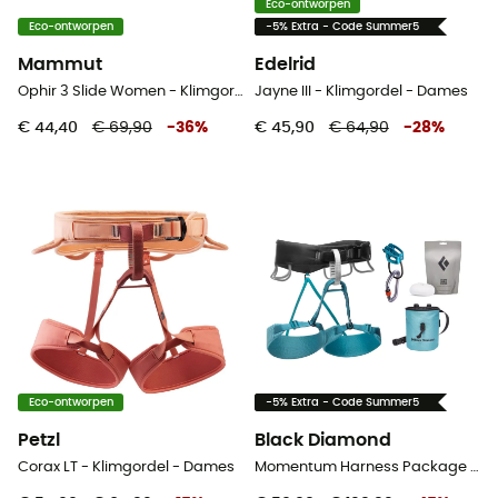
Eco-ontworpen
Eco-ontworpen
-5% Extra - Code Summer5
Mammut
Edelrid
Ophir 3 Slide Women - Klimgordel - Dames
Jayne III - Klimgordel - Dames
€ 44,40
€ 69,90
-
36
%
€ 45,90
€ 64,90
-
28
%
Eco-ontworpen
-5% Extra - Code Summer5
Petzl
Black Diamond
Corax LT - Klimgordel - Dames
Momentum Harness Package - Klimgordel - Dames