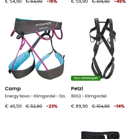
€ 54,90
€ 64,90
-
15
%
€ 59,90
€ 109,90
-
45
%
Eco-ontworpen
Camp
Petzl
Energy Nova - Klimgordel - Dames
8003 - Klimgordel
€ 40,50
€ 52,90
-
23
%
€ 89,90
€ 104,90
-
14
%