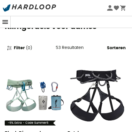
Zomeraanbiedingen 🔥 -5% EXTRA vanaf 2 producten* met
code Summer5
Klimgordels voor dames
53
Resultaten
Filter
(
0
)
Sorteren
-5% Extra - Code Summer5