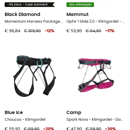
-5% Extra - Code Summer5
Eco-ontworpen
Black Diamond
Mammut
Momentum Harness Package - Klimgordel - Dames
Ophir 1 Slide 2.0 - Klimgordel - Dames
€ 96,84
€ 109,90
-
12
%
€ 53,90
€ 64,90
-
17
%
Blue Ice
Camp
Choucas - Klimgordel
Spark Nova - Klimgordel - Dames
€ 55,92
€ 69,90
-
20
%
€ 47,90
€ 59,90
-
20
%