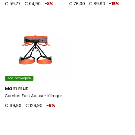
€ 59,77
€ 64,90
-
8
%
€ 76,00
€ 89,90
-
15
%
Eco-ontworpen
Mammut
Comfort Fast Adjust - Klimgordel - Dames
€ 119,90
€ 129,90
-
8
%