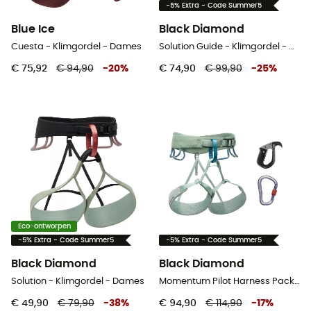
-5% Extra - Code Summer5
Blue Ice
Black Diamond
Cuesta - Klimgordel - Dames
Solution Guide - Klimgordel - Dames
€ 75,92
€ 94,90
-
20
%
€ 74,90
€ 99,90
-
25
%
Eco-ontworpen
-5% Extra - Code Summer5
-5% Extra - Code Summer5
Black Diamond
Black Diamond
Solution - Klimgordel - Dames
Momentum Pilot Harness Package - Klimgordel - Dames
€ 49,90
€ 79,90
-
38
%
€ 94,90
€ 114,90
-
17
%