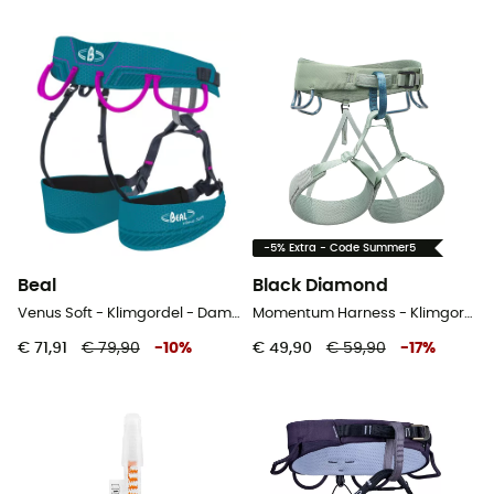
-5% Extra - Code Summer5
Beal
Black Diamond
Venus Soft - Klimgordel - Dames
Momentum Harness - Klimgordel - Dames
€ 71,91
€ 79,90
-
10
%
€ 49,90
€ 59,90
-
17
%