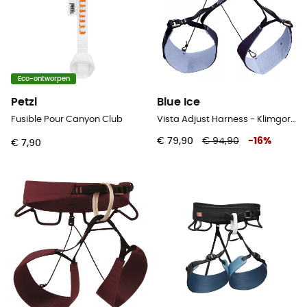
Eco-ontworpen
Petzl
Blue Ice
Fusible Pour Canyon Club
Vista Adjust Harness - Klimgordel - Dames
€ 79,90
€ 94,90
-
16
%
€ 7,90