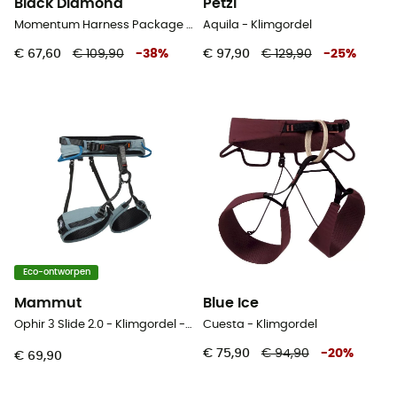
Black Diamond
Petzl
Momentum Harness Package - Klimgordel - Dames
Aquila - Klimgordel
€ 67,60
€ 109,90
-
38
%
€ 97,90
€ 129,90
-
25
%
Eco-ontworpen
Mammut
Blue Ice
Ophir 3 Slide 2.0 - Klimgordel - Dames
Cuesta - Klimgordel
€ 75,90
€ 94,90
-
20
%
€ 69,90