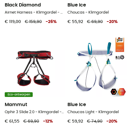
Black Diamond
Blue Ice
Airnet Harness - Klimgordel - Dames
Choucas - Klimgordel
€ 119,00
€ 159,90
-
26
%
€ 55,92
€ 69,90
-
20
%
Eco-ontworpen
Mammut
Blue Ice
Ophir 3 Slide 2.0 - Klimgordel - Dames
Choucas Light - Klimgordel
€ 61,55
€ 69,90
-
12
%
€ 59,92
€ 74,90
-
20
%