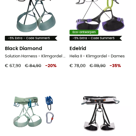
Eco-ontworpen
-5% Extra - Code Summer5
-5% Extra - Code Summer5
Black Diamond
Edelrid
Solution Harness - Klimgordel - Dames
Helia II - Klimgordel - Dames
€ 67,90
€ 84,90
-
20
%
€ 78,00
€ 119,90
-
35
%