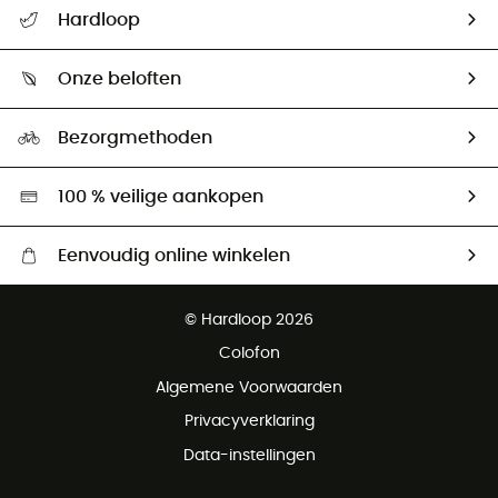
Helpcentrum & contact
Hardloop
Mijn zending volgen
Wie zijn we ?
Retourzendingen & Terugbetalingen
Onze beloften
HardGuides
Maattabelen
Ecologische voetafdruk
Ambassadeurs
Bezorgmethoden
Tweedehands
Hardgreen
100 % veilige aankopen
Eenvoudig online winkelen
Gratis levering vanaf € 100
© Hardloop 2026
Gratis retourneren binnen 100 dagen
Colofon
Gratis klantenservice
Algemene Voorwaarden
Privacyverklaring
Data-instellingen