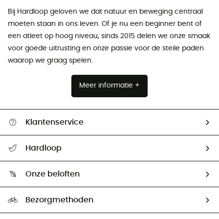
Bij Hardloop geloven we dat natuur en beweging centraal
moeten staan ​​in ons leven. Of je nu een beginner bent of
een atleet op hoog niveau, sinds 2015 delen we onze smaak
voor goede uitrusting en onze passie voor de steile paden
waarop we graag spelen.
Meer informatie +
Klantenservice
Helpcentrum & contact
Hardloop
Mijn zending volgen
Wie zijn we ?
Retourzendingen & Terugbetalingen
Onze beloften
HardGuides
Maattabelen
Ecologische voetafdruk
Ambassadeurs
Bezorgmethoden
Tweedehands