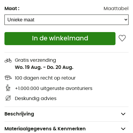
Ophangsteun voor gespecialiseerd
Maat
:
Maattabel
hydratatiereservoir
Verstelbare hydratatieflaskbevestiging op beide
schouderbanden
In de winkelmand
Hoofdcompartiment
Speciaal compartiment voor waardevolle spullen
Gratis verzending
Snel toegankelijke zijvakken
Wo. 19 Aug.
-
Do. 20 Aug.
Interne opbergvakken
100 dagen recht op retour
+1.000.000 uitgeruste avonturiers
Draaghandvat
Deskundig advies
Volume: 30 L
Gewicht: 710 g
Beschrijving
Materiaalgegevens & Kenmerken