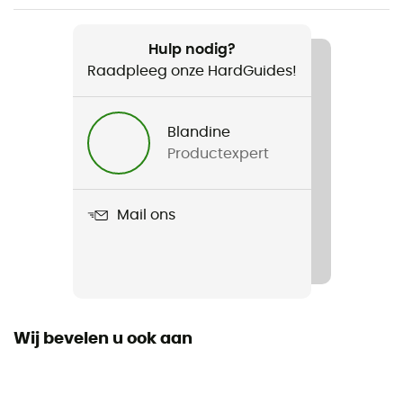
Aanbevolen voor
Wandelen
Hulp nodig?
Raadpleeg onze HardGuides!
Voor
Heren / Dames
Blandine
Productexpert
Gewicht
710 g
Mail ons
Product
Explorair 30
Drinksysteem compatibel
Ja
Wij bevelen u ook aan
Stokkenbevestiging
Ja