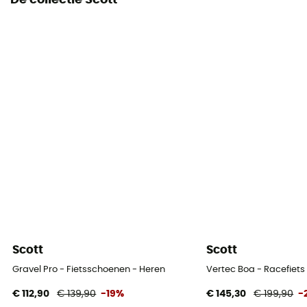
De collectie Scott
Dragend systeem
Ademende mesh rug / Shoulder straps
Compressiebanden
No
Scott
Scott
Gravel Pro - Fietsschoenen - Heren
Vertec Boa - Racefiet
€ 112,90
€ 139,90
-19%
€ 145,30
€ 199,90
-