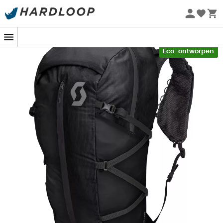
Zomeraanbiedingen 🔥 -5% EXTRA vanaf 2 producten* met
Midden in de steile paden, wanneer elke gram telt en de
code Summer5
kleinste misstap je kan vertragen, blijkt de
Explorair 30
-5% Extra - Code Summer5
van
Scott
jouw beste bondgenoot te zijn. Ontworpen om
jouw snelle tempo bij te houden, maakt hij het mogelijk
Eco-ontworpen
om moeiteloos water, voedsel en kleding te vervoeren,
terwijl hij verrassend licht blijft. Het ergonomische
ontwerp, versterkt door slimme verstelbare riemen, zorgt
ervoor dat al je spullen op hun plaats blijven, zelfs in de
meest technische passages.
Met snel toegankelijke zakken hoef je nooit meer
wanhopig te zoeken naar je favoriete energiereep
tijdens een klim. En wat te zeggen over de verticale
bevestigingsriemen voor stokken? Ze zijn er om te
voorkomen dat je met je uitrusting moet jongleren
wanneer de helling steiler wordt. Een echte tovenarij
voor bergliefhebbers, of ze nu beginners zijn of
doorgewinterde experts.