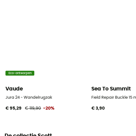
Regenhoes
Nee
Label
Gerecycleerd
Uitrustingsdrager
Ja
Volume
Eco-ontworpen
30 L
Vaude
Sea To Summit
Toegang tot tas
Jura 24 - Wandelrugzak
Field Repair Buckle 15
Top / Frontal
€ 95,29
€ 119,90
-20%
€ 3,90
Kenmerken borstriem
Verstelbare breedte / Verstelbare hoogte