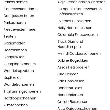
Parkas dames
Aigle Regenlaarzen kinderen
Fleecevesten dames
Patagonia Fleecevesten &
Softshelljacken
Donsjassen heren
Pyrenex Donsjassen
Parkas heren
Helly Hansen Jassen
Fleecevesten heren
Columbia Fleecevesten
Tenten
Black Diamond
Slaapmatten
Hoofdlampen
Hoofdlampen
Meindl Outdoorschoenen
Slaapzakken
Dakine Rugzakken
Camping branders
Assos Fietsbroeken
Wandelrugzakken
Giro Helmen
IJspikkelen
Rab Donsjassen
Wandelschoenen
Hondentuigjes
Trailrunningschoenen
Hondenriemen
Hardloopschoenen
Ortlieb Fietstassen
Klimschoenen
Altra Outdoorschoenen