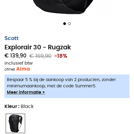
De
Explorair 30
is niet zomaar een rugzak; hij
belichaamt een filosofie van snelheid en lichtheid, terwijl
hij ongeëvenaard comfort biedt. Of je nu op zoek bent
naar nieuwe toppen of gewoon een wandeling maakt,
hij begeleidt je met vriendelijkheid en expertise.
Scott
Tenslotte, een goede reisgenoot vind je niet zomaar!
Explorair 30 - Rugzak
Veststijl schouderbanden
€ 139,90
€ 169,90
-18%
inclusief btw
Fleshouders met elastische lussen
of
met
Elastische voorzakken
Bespaar 5 % bij de aankoop van 2 producten, zonder
minimumaankoop, met de code Summer5.
Koordverstellingssysteem
Meer informatie +
Verticaal bevestigingssysteem voor stokken
Kleur
:
Black
Verstelbare compressieriemen
Speciaal compartiment voor hydratatiereservoir