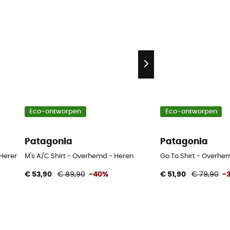
Eco-ontworpen
Eco-ontworpen
Patagonia
Patagonia
 Heren
M's A/C Shirt - Overhemd - Heren
Go To Shirt - Overhe
€ 53,90
€ 89,90
-40%
€ 51,90
€ 79,90
-