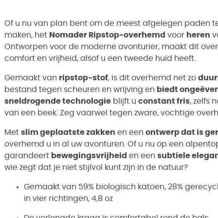
Of u nu van plan bent om de meest afgelegen paden te 
maken, het
Nomader Ripstop-overhemd
voor
heren
v
Ontworpen voor de moderne avonturier, maakt dit ov
comfort en vrijheid, alsof u een tweede huid heeft.
Gemaakt van
ripstop-stof
, is dit overhemd net zo
duu
bestand tegen scheuren en wrijving en
biedt ongeëve
sneldrogende technologie
blijft u
constant fris
, zelfs
van een beek. Zeg vaarwel tegen zware, vochtige overh
Met
slim geplaatste zakken
en een
ontwerp dat is ger
overhemd u in al uw avonturen. Of u nu op een alpentop b
garandeert
bewegingsvrijheid
en een
subtiele elega
wie zegt dat je niet stijlvol kunt zijn in de natuur?
Gemaakt van 59% biologisch katoen, 28% gerecycle
in vier richtingen, 4,8 oz
De verlengde kraag is comfortabel rond de hals