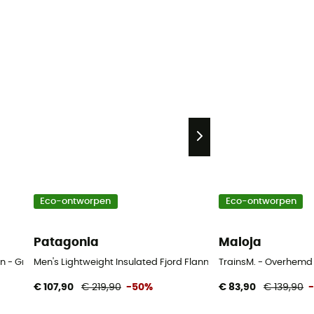
Eco-ontworpen
Eco-ontworpen
Patagonia
Maloja
 - Groente - M
Men's Lightweight Insulated Fjord Flannel Shirt - Overhemd - H
TrainsM. - Overhemd
€ 107,90
€ 219,90
-50%
€ 83,90
€ 139,90