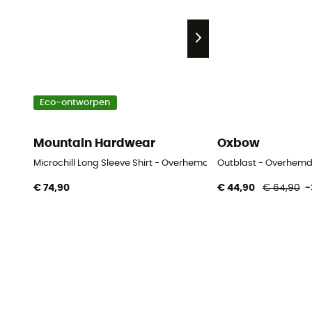
Eco-ontworpen
Mountain Hardwear
Oxbow
Microchill Long Sleeve Shirt - Overhemd - Heren
Outblast - Overhemd
€ 74,90
€ 44,90
€ 64,90
-