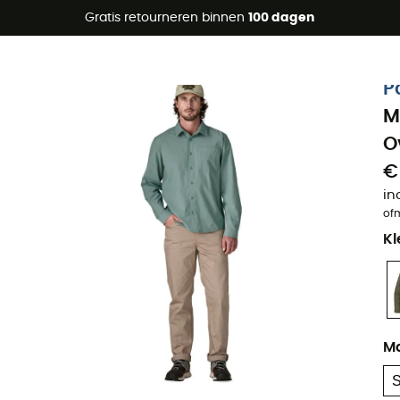
raanbiedingen 🔥 -5% EXTRA vanaf 2 producten* met code Su
Gratis retourneren binnen
100 dagen
Eco-ontworpen
P
M
O
€
in
of
Kl
M