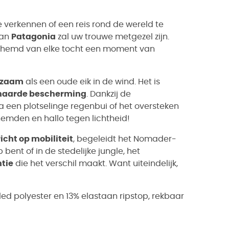
verkennen of een reis rond de wereld te
an
Patagonia
zal uw trouwe metgezel zijn.
erhemd van elke tocht een moment van
rzaam
als een oude eik in de wind. Het is
naarde bescherming
. Dankzij de
 na een plotselinge regenbui of het oversteken
emden en hallo tegen lichtheid!
icht op mobiliteit
, begeleidt het Nomader-
ent of in de stedelijke jungle, het
ntie
die het verschil maakt. Want uiteindelijk,
d polyester en 13% elastaan ripstop, rekbaar