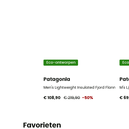
Eco-ontworpen
Ec
Patagonia
Pat
Men's Lightweight Insulated Fjord Flannel Shir
M's 
€ 108,90
€ 219,90
-50%
€ 69
Favorieten