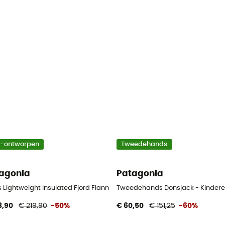
o-ontworpen
Tweedehands
agonia
Patagonia
t - Overhemd - Heren
 Lightweight Insulated Fjord Flannel Shirt - Overhemd - Heren
Tweedehands Donsjack - Kinderen
8,90
€ 219,90
-50%
€ 60,50
€ 151,25
-60%