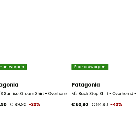
o-ontworpen
Eco-ontworpen
agonia
Patagonia
t - Overhemd - Heren
L/S Sunrise Stream Shirt - Overhemd - Heren
M's Back Step Shirt - Overhemd -
,90
€ 99,90
-30%
€ 50,90
€ 84,90
-40%