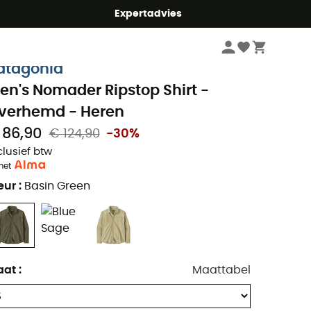
mmer5
Expertadvies
Heren
Kleding heren
Overhemden heren
atagonia
en's Nomader Ripstop Shirt -
verhemd - Heren
 86,90
€ 124,90
-30%
clusief btw
met
eur
:
Basin Green
aat
:
Maattabel