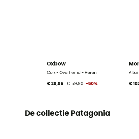
Oxbow
Mon
Colk - Overhemd - Heren
Altai
€ 29,95
€ 59,90
-50%
€ 10
De collectie Patagonia