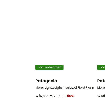
Eco-ontworpen
Ec
Patagonia
Pat
Men's Lightweight Insulated Fjord Flannel Shir
Men's
€ 87,90
€ 219,90
-60%
€ 10