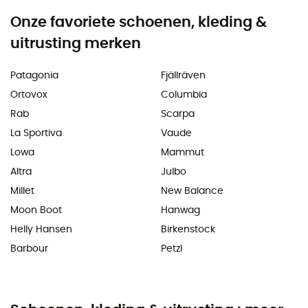
Onze favoriete schoenen, kleding &
uitrusting merken
Patagonia
Fjällräven
Ortovox
Columbia
Rab
Scarpa
La Sportiva
Vaude
Lowa
Mammut
Altra
Julbo
Millet
New Balance
Moon Boot
Hanwag
Helly Hansen
Birkenstock
Barbour
Petzl