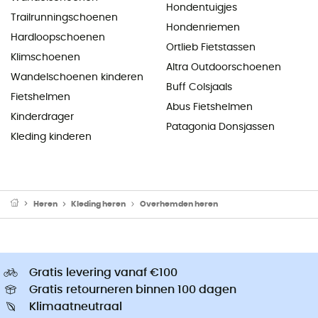
Hondentuigjes
Trailrunningschoenen
Hondenriemen
Hardloopschoenen
Ortlieb Fietstassen
Klimschoenen
Altra Outdoorschoenen
Wandelschoenen kinderen
Buff Colsjaals
Fietshelmen
Abus Fietshelmen
Kinderdrager
Patagonia Donsjassen
Kleding kinderen
Heren
Kleding heren
Overhemden heren
Gratis levering vanaf €100
Gratis retourneren binnen 100 dagen
Klimaatneutraal