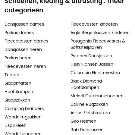
Schoenen, kleding & uitrusting : meer
categorieën
Donsjassen dames
Fleecevesten kinderen
Parkas dames
Aigle Regenlaarzen kinderen
Fleecevesten dames
Patagonia Fleecevesten &
Softshelljacken
Donsjassen heren
Pyrenex Donsjassen
Parkas heren
Helly Hansen Jassen
Fleecevesten heren
Columbia Fleecevesten
Tenten
Black Diamond
Slaapmatten
Hoofdlampen
Hoofdlampen
Meindl Outdoorschoenen
Slaapzakken
Dakine Rugzakken
Camping branders
Assos Fietsbroeken
Wandelrugzakken
Giro Helmen
IJspikkelen
Rab Donsjassen
Wandelschoenen