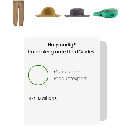
Voor
Heren
Gewicht
244 g
Hulp nodig?
Raadpleeg onze HardGuides!
Product
Men's Long-Sleeved Self Guided Sun Shirt
Constance
Label
Productexpert
Fair Trade Certified™ / Gerecycleerd
Mouwen
Mail ons
lange mouwen
Zakken
4 zakken