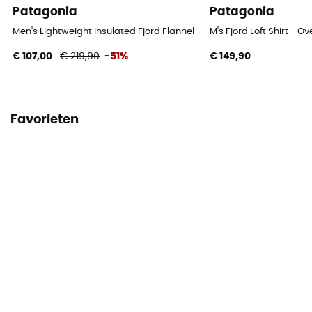
Patagonia
Patagonia
Men's Lightweight Insulated Fjord Flannel Shirt - Overhemd - Heren
M's Fjord Loft Shirt - 
€ 107,00
€ 219,90
-51%
€ 149,90
Favorieten