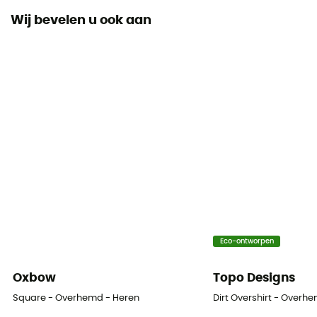
Wij bevelen u ook aan
Materiaal
Tissu extensible uni 100 % polyester recyclé
Technische eigenschappen
Ademend
UV-bescherming
UPF 40
Eco-ontworpen
Oxbow
Topo Designs
Square - Overhemd - Heren
Dirt Overshirt - Overh