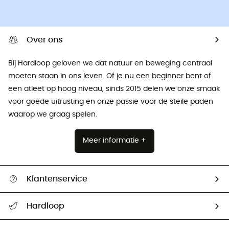
Over ons
Bij Hardloop geloven we dat natuur en beweging centraal
moeten staan ​​in ons leven. Of je nu een beginner bent of
een atleet op hoog niveau, sinds 2015 delen we onze smaak
voor goede uitrusting en onze passie voor de steile paden
waarop we graag spelen.
Meer informatie +
Klantenservice
Helpcentrum & contact
Hardloop
Mijn zending volgen
Wie zijn we ?
Retourzendingen & Terugbetalingen