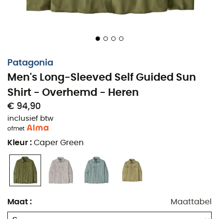
vastgezet met een knoopsluiting
, waardoor je een
welkome veelzijdigheid hebt om af te wisselen tussen
schaduw en blootstelling. Klaar om te verkennen? Je
volgende avontuur wacht alleen nog op jou en je Self-
Guided overhemd!
Patagonia
Men's Long-Sleeved Self Guided Sun
100% gerecycled polyester canvas, comfortabel,
licht en sneldrogend, met UPF 40+ zonbescherming
Shirt - Overhemd - Heren
en mechanische rekbaarheid voor gemakkelijke
€ 94,90
bewegingen
inclusief btw
of
met
Twee verticale borstzakken met
Kleur
:
Caper Green
corrosiebestendige ritsen passen bij vliegendozen;
twee borstzakken met knoopsluiting houden
essentiële spullen binnen handbereik, en er is een
verborgen gereedschapshouder onder de klep van
de rechterborstzak
Maat
:
Maattabel
De dubbele kraag kan worden omgevormd tot een