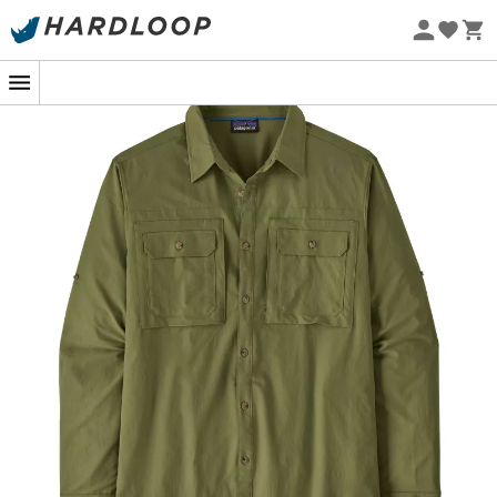
Zomeraanbiedingen 🔥 -5% EXTRA vanaf 2 producten* met
code Summer5
Wanneer de zon fel schijnt en de wandeling verandert in
Eco-ontworpen
een zoektocht naar het perfecte comfort, wordt het
Self-Guided herenoverhemd
van
Patagonia
je beste
bondgenoot. Ideaal voor avonturen in de buitenlucht,
combineert dit overhemd
functionaliteit
met
subtiele
elegantie
, zodat je van het landschap kunt genieten
zonder je zorgen te maken over zonnebrand.
Gemaakt van een
lichte, sneldrogende stof
, biedt het
een
UPF 40+ bescherming
, wat betekent dat het
98%
van de UV-stralen blokkeert
. Met andere woorden, het
is je beste vriend tegen de aanvallen van de zon, zelfs
op grote hoogte. En maak je geen zorgen over
transpiratie: de
stof voert vocht af
voor
optimale
comfort
.
Patagonia heeft overal aan gedacht, zelfs aan de
details. De
lange mouwen kunnen worden opgerold
en