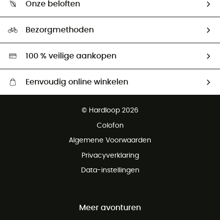
Onze beloften
HardGuides
Maattabelen
Ecologische voetafdruk
Ambassadeurs
Bezorgmethoden
Tweedehands
Hardgreen
100 % veilige aankopen
Eenvoudig online winkelen
Gratis levering vanaf € 100
© Hardloop 2026
Gratis retourneren binnen 100 dagen
Colofon
Gratis klantenservice
Algemene Voorwaarden
Privacyverklaring
Data-instellingen
Meer avonturen