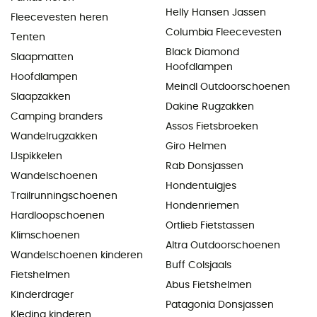
Helly Hansen Jassen
Fleecevesten heren
Columbia Fleecevesten
Tenten
Black Diamond
Slaapmatten
Hoofdlampen
Hoofdlampen
Meindl Outdoorschoenen
Slaapzakken
Dakine Rugzakken
Camping branders
Assos Fietsbroeken
Wandelrugzakken
Giro Helmen
IJspikkelen
Rab Donsjassen
Wandelschoenen
Hondentuigjes
Trailrunningschoenen
Hondenriemen
Hardloopschoenen
Ortlieb Fietstassen
Klimschoenen
Altra Outdoorschoenen
Wandelschoenen kinderen
Buff Colsjaals
Fietshelmen
Abus Fietshelmen
Kinderdrager
Patagonia Donsjassen
Kleding kinderen