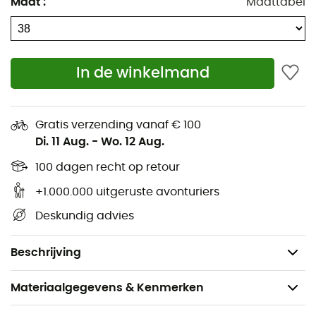
Maat
:
Maattabel
De deflectiedomes op de voorvoet en hiel
verminderen de impact op de grond voor
verbeterd comfort en veerkracht
In de winkelmand
Flexibele groeven op de voorvoet bieden flexibiliteit
en een betere afzet
Gratis verzending vanaf € 100
Buitenzool: 100% niet-markerend en gripvast
Di. 11 Aug.
-
Wo. 12 Aug.
OmniGrip™ rubber
100 dagen recht op retour
Bovenwerk: 100% polyester
+1.000.000 uitgeruste avonturiers
Voering: 60% nylon - 30% polyester - 10%
Deskundig advies
polyurethaan
Gewicht: 2 x 188 g (38)
Beschrijving
Materiaalgegevens & Kenmerken