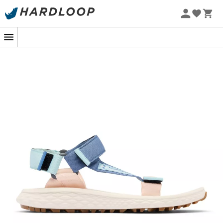
Zomeraanbiedingen 🔥 -5% EXTRA vanaf 2 producten* met
code Summer5
-5% Extra - Code Summer5
Klaar om de wereld te veroveren of gewoon te genieten
van een rustige wandeling? De
Konos Globetrot
sandalen
voor
dames
van
Columbia
zijn je ideale
metgezellen om de natuur te verkennen zonder
compromissen. Met hun
lichte ontwerp
en
optimale
ondersteuning
belooft je volgende avontuur
zacht
en
comfortabel
te zijn, of het nu gaat om een landelijke
wandeling of een stedelijke ontsnapping.
Columbia heeft deze sandalen uitgerust met een
Techlite™ tussenzool
die elke stap
dempt
, waardoor je