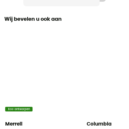
Techlite™
Wij bevelen u ook aan
Buitenzool
OmniMax™
Sluitsysteem
Scratch
Eco-ontworpen
Merrell
Columbia