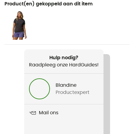
Aanbevolen voor
Product(en) gekoppeld aan dit item
Wandelen / Reizen
Voor
Dames
Gewicht
2 x 188 g
Hulp nodig?
Raadpleeg onze HardGuides!
Product
Konos Globetrot
Blandine
Materiaal
Productexpert
100 % polyester
Stijfheid van de zool
Mail ons
Normale
Tussenzool