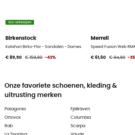
Eco-ontworpen
Birkenstock
Merrell
Kalahari Birko-Flor - Sandalen - Dames
Speed Fusion Web RMX
€ 89,90
€ 159,90
-43%
€ 61,60
€ 94,90
-3
Onze favoriete schoenen, kleding &
uitrusting merken
Patagonia
Fjällräven
Ortovox
Columbia
Rab
Scarpa
La Sportiva
Vaude