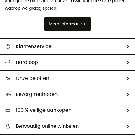
voor goede uitrusting en onze passie voor de steile paden
waarop we graag spelen.
Meer informatie +
Klantenservice
Helpcentrum & contact
Hardloop
Mijn zending volgen
Wie zijn we ?
Retourzendingen & Terugbetalingen
Onze beloften
HardGuides
Maattabelen
Ecologische voetafdruk
Ambassadeurs
Bezorgmethoden
Tweedehands
Hardgreen
100 % veilige aankopen
Eenvoudig online winkelen