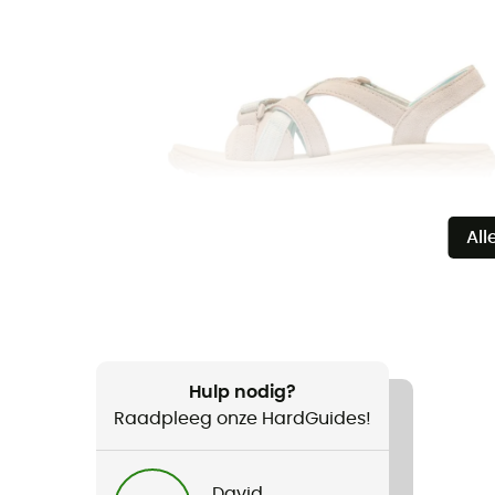
All
Hulp nodig?
Raadpleeg onze HardGuides!
David