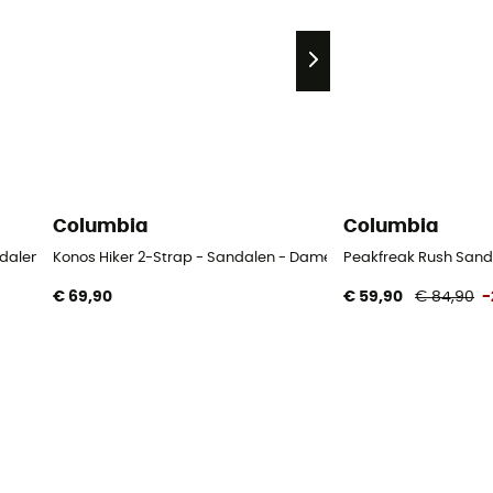
Columbia
Columbia
ndalen - Dames
Konos Hiker 2-Strap - Sandalen - Dames
Peakfreak Rush Sand
€ 69,90
€ 59,90
€ 84,90
-