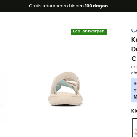
raanbiedingen 🔥 -5% EXTRA vanaf 2 producten* met code Su
Gratis retourneren binnen
100 dagen
-5% Extra - Code Summer5
C
Eco-ontworpen
K
D
€
in
of
B
m
M
Kl