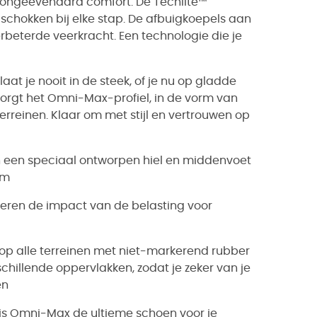
ongeëvenaard comfort. De Techlite™
schokken bij elke stap. De afbuigkoepels aan
rbeterde veerkracht. Een technologie die je
laat je nooit in de steek, of je nu op gladde
 zorgt het Omni-Max-profiel, in de vorm van
terreinen. Klaar om met stijl en vertrouwen op
 een speciaal ontworpen hiel en middenvoet
rm
deren de impact van de belasting voor
p op alle terreinen met niet-markerend rubber
hillende oppervlakken, zodat je zeker van je
en
is Omni-Max de ultieme schoen voor je