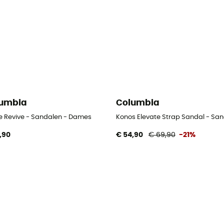
umbia
Columbia
ve Revive - Sandalen - Dames
Konos Elevate Strap Sandal - Sa
,90
€ 54,90
€ 69,90
-21%