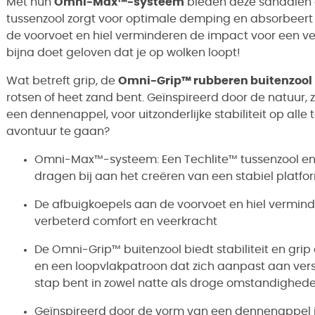
Met hun
Omni-Max™-systeem
bieden deze sandalen 
tussenzool zorgt voor optimale demping en absorbeert 
de voorvoet en hiel verminderen de impact voor een ve
bijna doet geloven dat je op wolken loopt!
Wat betreft grip, de
Omni-Grip™ rubberen buitenzool
rotsen of heet zand bent. Geïnspireerd door de natuur,
een dennenappel, voor uitzonderlijke stabiliteit op alle 
avontuur te gaan?
Omni-Max™-systeem: Een Techlite™ tussenzool en
dragen bij aan het creëren van een stabiel platfo
De afbuigkoepels aan de voorvoet en hiel vermin
verbeterd comfort en veerkracht
De Omni-Grip™ buitenzool biedt stabiliteit en gri
en een loopvlakpatroon dat zich aanpast aan versc
stap bent in zowel natte als droge omstandighed
Geïnspireerd door de vorm van een dennenappel 