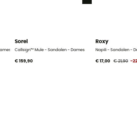
Sorel
Roxy
Dames
Callsign™ Mule - Sandalen - Dames
Napili - Sandalen - 
€ 159,90
€ 17,00
€ 21,90
-2