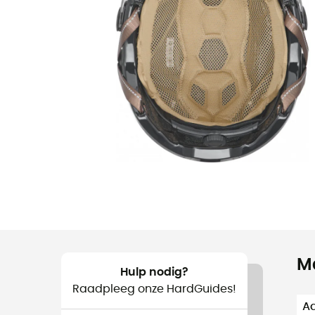
M
Hulp nodig?
Raadpleeg onze HardGuides!
Aa