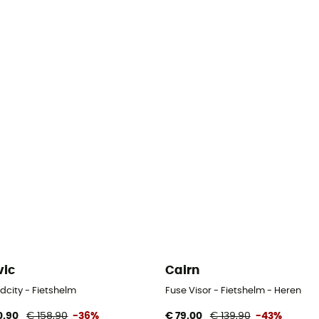
ic
Cairn
dcity - Fietshelm
Fuse Visor - Fietshelm - Heren
0,90
€ 158,90
-36%
€ 79,00
€ 139,90
-43%