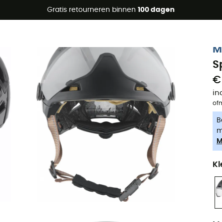
raanbiedingen 🔥 -5% EXTRA vanaf 2 producten* met code Su
Gratis retourneren binnen
100 dagen
-5% Extra - Code Summer5
M
S
€
in
of
B
m
M
Kl