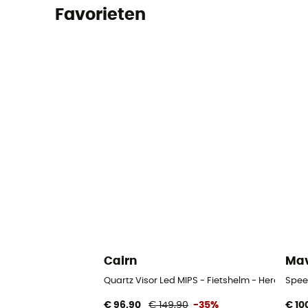
Favorieten
Cairn
Mav
Quartz Visor Led MIPS - Fietshelm - Heren
Spee
€ 96,90
€ 149,90
-35%
€ 10