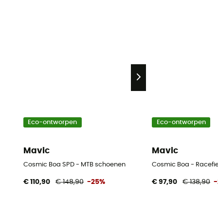
Eco-ontworpen
Eco-ontworpen
Mavic
Mavic
Cosmic Boa SPD - MTB schoenen
Cosmic Boa - Racefi
€ 110,90
€ 148,90
-25%
€ 97,90
€ 138,90