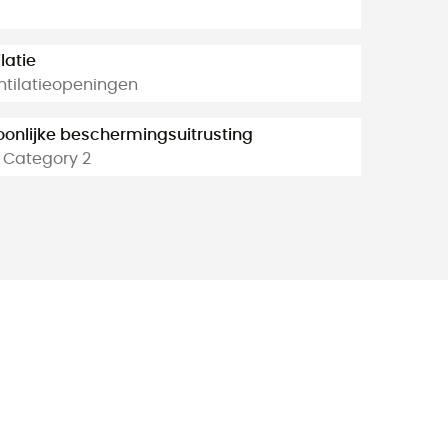
latie
ntilatieopeningen
oonlijke beschermingsuitrusting
- Category 2