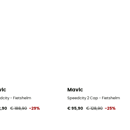
ic
Mavic
dcity - Fietshelm
Speedcity 2 Cap - Fietshelm
2,90
€ 188,90
-29%
€ 95,90
€ 128,90
-25%