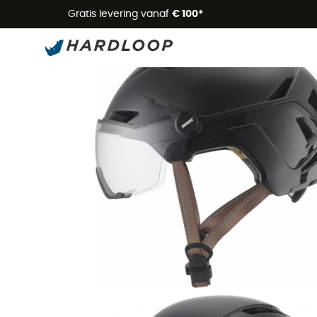
Zome
Gratis levering vanaf
€ 100*