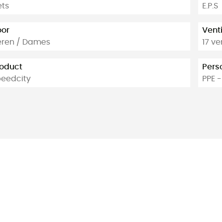
ets
E.P.S
oor
Venti
eren / Dames
17 ve
oduct
Pers
eedcity
PPE 