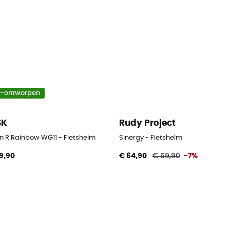
o-ontworpen
SK
Rudy Project
n R Rainbow WG11 - Fietshelm
Sinergy - Fietshelm
9,90
€ 64,90
€ 69,90
-7%