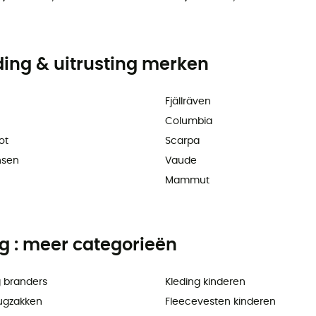
ding & uitrusting merken
Fjällräven
Columbia
ot
Scarpa
nsen
Vaude
Mammut
ng : meer categorieën
 branders
Kleding kinderen
ugzakken
Fleecevesten kinderen