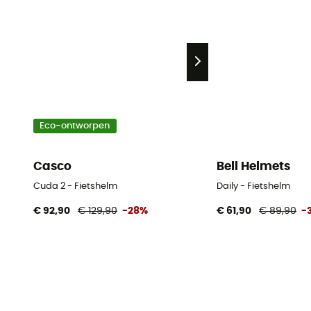
Eco-ontworpen
Casco
Bell Helmets
Cuda 2 - Fietshelm
Daily - Fietshelm
€ 92,90
€ 129,90
-28%
€ 61,90
€ 89,90
-