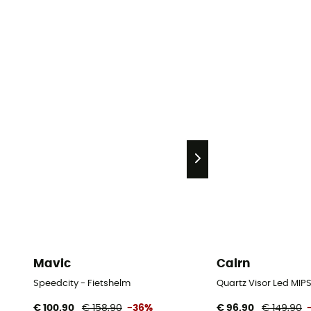
Mavic
Cairn
Speedcity - Fietshelm
Quartz Visor Led MIPS
€ 100,90
€ 158,90
-36%
€ 96,90
€ 149,90