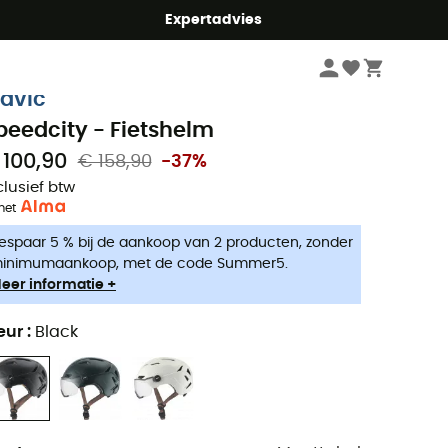
mmer5
Expertadvies
Fiets
Fietshelmen
City Fietshelmen
avic
peedcity - Fietshelm
 100,90
€ 158,90
-37%
clusief btw
met
espaar 5 % bij de aankoop van 2 producten, zonder
inimumaankoop, met de code Summer5.
eer informatie +
eur
:
Black