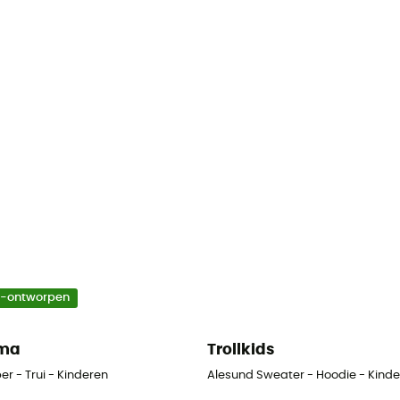
o-ontworpen
ima
Trollkids
r - Trui - Kinderen
Alesund Sweater - Hoodie - Kind