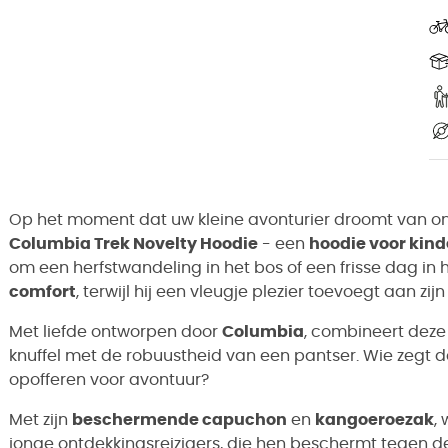
Op het moment dat uw kleine avonturier droomt van on
Columbia Trek Novelty Hoodie
- een
hoodie voor kin
om een herfstwandeling in het bos of een frisse dag in 
comfort
, terwijl hij een vleugje plezier toevoegt aan zijn
Met liefde ontworpen door
Columbia
, combineert deze
knuffel met de robuustheid van een pantser. Wie zegt 
opofferen voor avontuur?
Met zijn
beschermende capuchon
en
kangoeroezak
,
jonge ontdekkingsreizigers, die hen beschermt tegen de