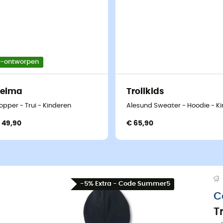
o-ontworpen
Reima
Trollkids
opper - Trui - Kinderen
Alesund Sweater - Hoodie - K
 49,90
€ 65,90
-5% Extra - Code Summer5
C
T