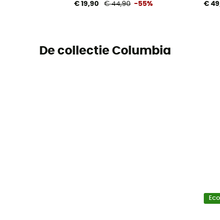
€ 19,90
€ 44,90
-55%
€ 49
De collectie Columbia
Ec