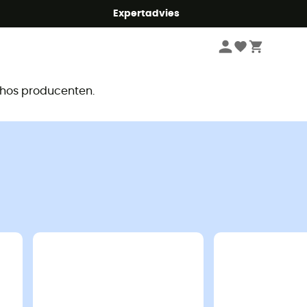
mmer5
Expertadvies
r
e hos producenten.