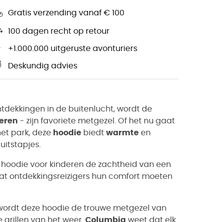
Gratis verzending vanaf € 100
100 dagen recht op retour
+1.000.000 uitgeruste avonturiers
Deskundig advies
tdekkingen in de buitenlucht, wordt de
deren
- zijn favoriete metgezel. Of het nu gaat
het park, deze
hoodie
biedt
warmte
en
 uitstapjes.
 hoodie voor kinderen de zachtheid van een
dat ontdekkingsreizigers hun comfort moeten
 wordt deze hoodie de trouwe metgezel van
 grillen van het weer.
Columbia
weet dat elk