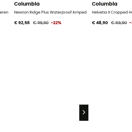
Columbia
Columbia
Heren
Newton Ridge Plus Waterproof Amped - Wandelschoenen - 
Helvetia II Cropped 
€ 92,56
€ 119,90
-22%
€ 48,90
€ 69,90
-