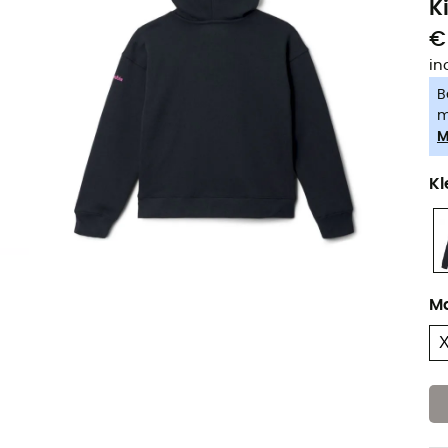
K
€
in
B
m
M
Kl
M