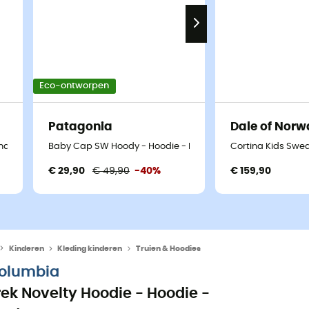
Eco-ontworpen
Patagonia
Dale of Norw
inderen
Baby Cap SW Hoody - Hoodie - Kinderen
Cortina Kids Swea
€ 29,90
€ 49,90
-40%
€ 159,90
Kinderen
Kleding kinderen
Truien & Hoodies
olumbia
rek Novelty Hoodie - Hoodie -