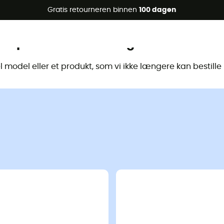
raanbiedingen 🔥 -5% EXTRA vanaf 2 producten* met code Su
Gratis retourneren binnen
100 dagen
Dit product is niet langer beschikbaa
model eller et produkt, som vi ikke længere kan bestill