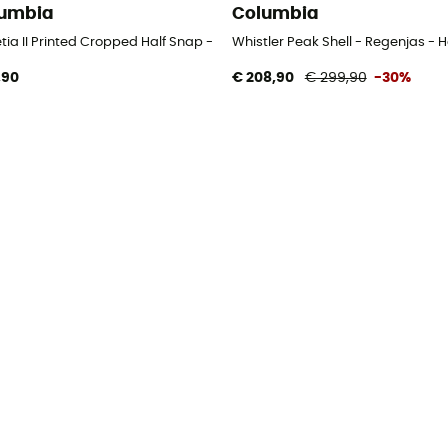
umbia
Columbia
tia II Printed Cropped Half Snap - Fleecevest - Dames
Whistler Peak Shell - Regenjas - 
,90
€ 208,90
€ 299,90
-30%