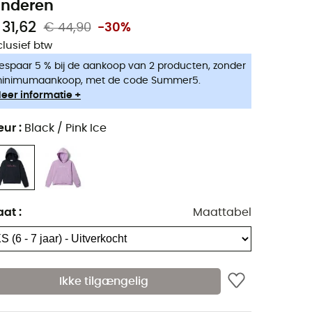
inderen
 31,62
€ 44,90
-30%
clusief btw
espaar 5 % bij de aankoop van 2 producten, zonder
inimumaankoop, met de code Summer5.
eer informatie +
eur
:
Black / Pink Ice
aat
:
Maattabel
Ikke tilgængelig