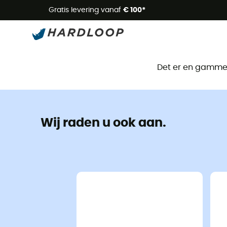
Zome
Gratis levering vanaf
€ 100*
Det er en gammel 
Wij raden u ook aan.