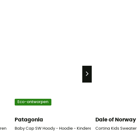
Eco-ontworpen
Patagonia
Dale of Norway
eren
Baby Cap SW Hoody - Hoodie - Kinderen
Cortina Kids Sweater 