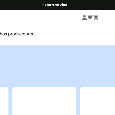
mmer5
Expertadvies
r
e hos producenten.