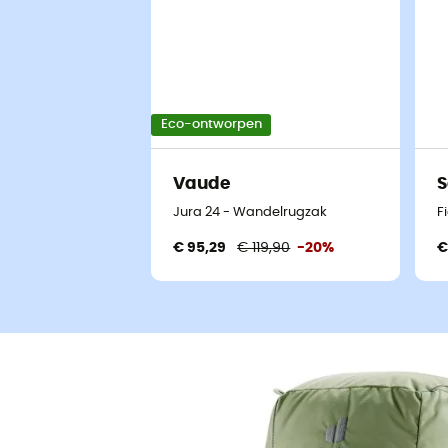
Eco-ontworpen
Vaude
S
Jura 24 - Wandelrugzak
F
€ 95,29
€ 119,90
-20%
€