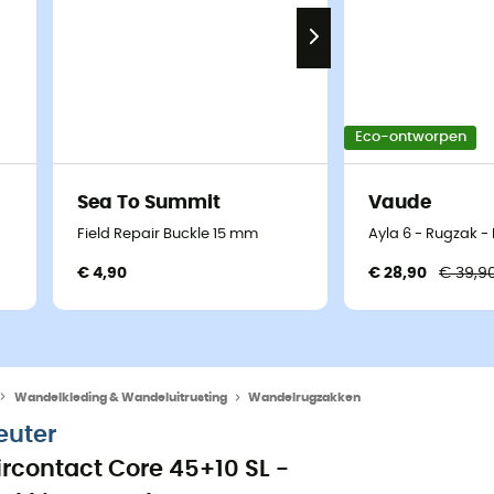
Eco-ontworpen
Sea To Summit
Vaude
Field Repair Buckle 15 mm
Ayla 6 - Rugzak -
€ 4,90
€ 28,90
€ 39,9
Wandelkleding & Wandeluitrusting
Wandelrugzakken
euter
ircontact Core 45+10 SL -