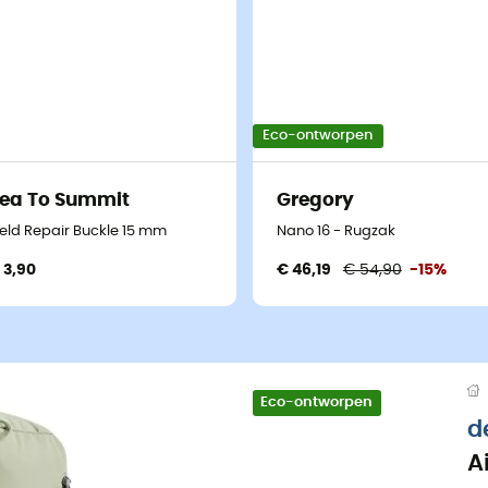
Eco-ontworpen
ea To Summit
Gregory
ield Repair Buckle 15 mm
Nano 16 - Rugzak
 3,90
€ 46,19
€ 54,90
-15%
Eco-ontworpen
d
A