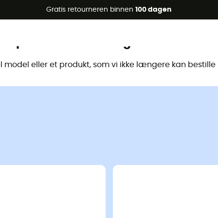
raanbiedingen 🔥 -5% EXTRA vanaf 2 producten* met code Su
Gratis retourneren binnen
100 dagen
Dit product is niet langer beschikbaa
model eller et produkt, som vi ikke længere kan bestill