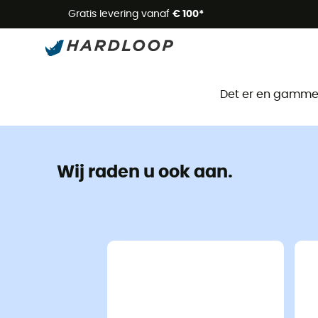
Zome
Gratis levering vanaf
€ 100*
Det er en gammel 
Wij raden u ook aan.