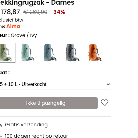
rekkingrugzak - Dames
 178,87
€ 269,90
-34%
clusief btw
met
eur
:
Grove / Ivy
aat
:
Ikke tilgængelig
Gratis verzending
100 dagen recht op retour