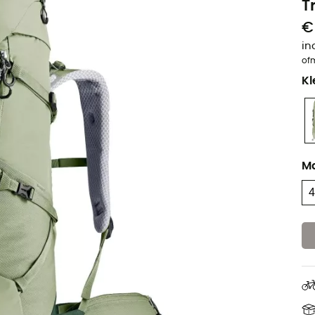
T
€
in
of
Kl
M