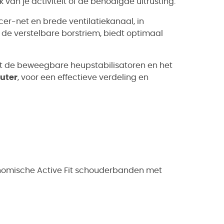
 van je activiteit of de benodigde uitrusting.
acer-net en brede ventilatiekanaal, in
 verstelbare borstriem, biedt optimaal
et de beweegbare heupstabilisatoren en het
uter
, voor een effectieve verdeling en
onomische Active Fit schouderbanden met