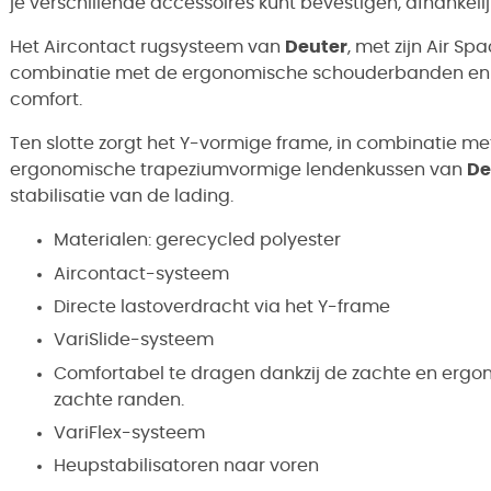
je verschillende accessoires kunt bevestigen, afhankelijk
Het Aircontact rugsysteem van
Deuter
, met zijn Air Sp
combinatie met de ergonomische schouderbanden en de
comfort.
Ten slotte zorgt het Y-vormige frame, in combinatie m
ergonomische trapeziumvormige lendenkussen van
De
stabilisatie van de lading.
Materialen: gerecycled polyester
Aircontact-systeem
Directe lastoverdracht via het Y-frame
VariSlide-systeem
Comfortabel te dragen dankzij de zachte en erg
zachte randen.
VariFlex-systeem
Heupstabilisatoren naar voren