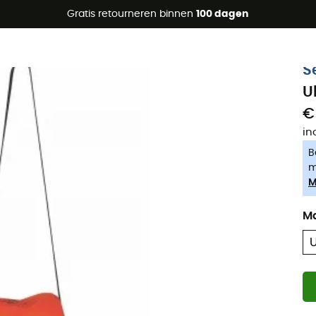
raanbiedingen 🔥 -5% EXTRA vanaf 2 producten* met code Su
Gratis retourneren binnen
100 dagen
-5% Extra - Code Summer5
S
U
€
in
B
m
M
M