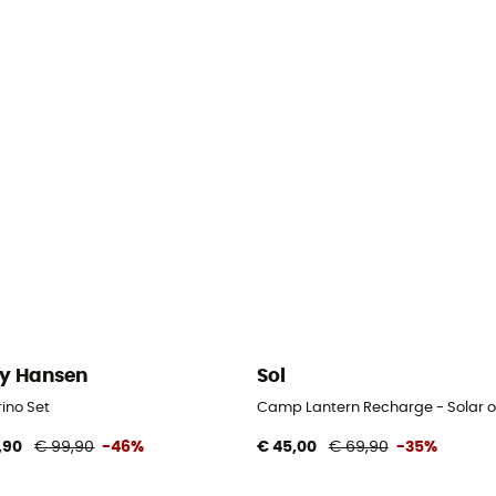
ly Hansen
Sol
ino Set
Camp Lantern Recharge - Solar 
,90
€ 99,90
-46%
€ 45,00
€ 69,90
-35%