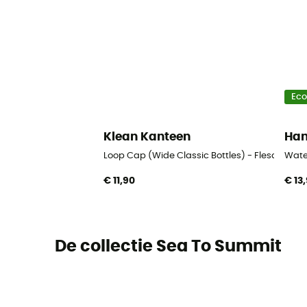
Ec
Klean Kanteen
Ha
Loop Cap (Wide Classic Bottles) - Flesdop
Wate
€ 11,90
€ 13
De collectie Sea To Summit