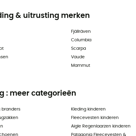
ding & uitrusting merken
Fjällräven
Columbia
ot
Scarpa
nsen
Vaude
Mammut
ng : meer categorieën
 branders
Kleding kinderen
ugzakken
Fleecevesten kinderen
en
Aigle Regenlaarzen kinderen
choenen
Patagonia Fleecevesten &