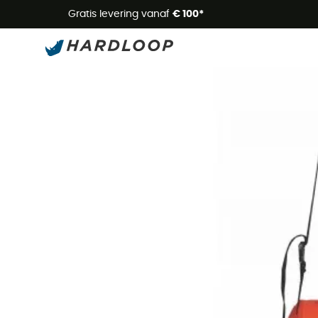
Zome
Gratis levering vanaf
€ 100*