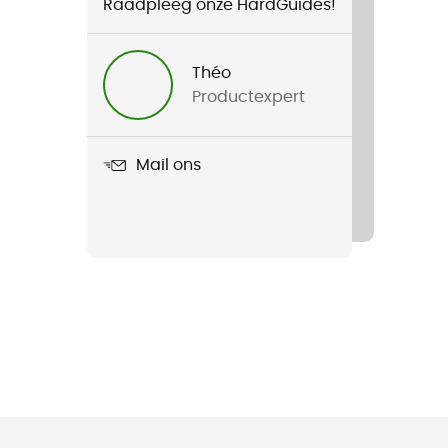
Raadpleeg onze HardGuides!
Théo
Productexpert
Mail ons