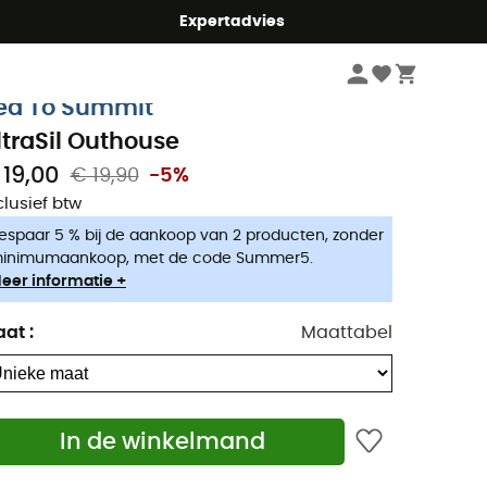
mmer5
Expertadvies
Wandelkleding & Wandeluitrusting
Wandelaccessoires
ea To Summit
ltraSil Outhouse
 19,00
€ 19,90
-5%
clusief btw
espaar 5 % bij de aankoop van 2 producten, zonder
inimumaankoop, met de code Summer5.
eer informatie +
aat
:
Maattabel
In de winkelmand