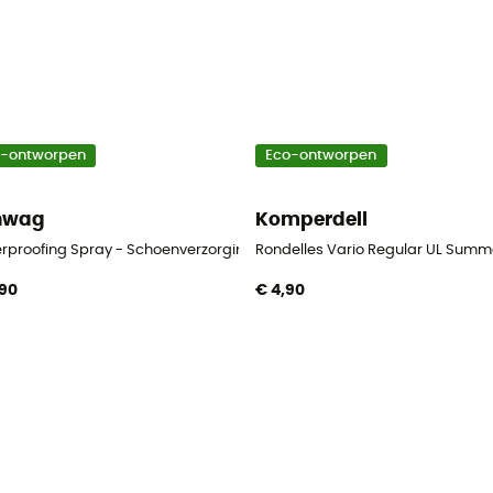
o-ontworpen
Eco-ontworpen
nwag
Komperdell
rproofing Spray - Schoenverzorging
Rondelles Vario Regular UL Summe
,90
€ 4,90