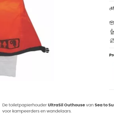
Pr
De toiletpapierhouder
UltraSil Outhouse
van
Sea to S
voor kampeerders en wandelaars.