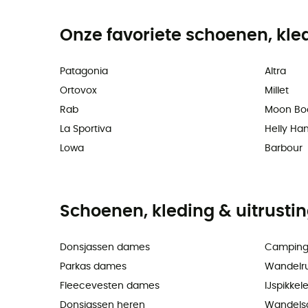
Onze favoriete schoenen, kle
Patagonia
Altra
Ortovox
Millet
Rab
Moon Bo
La Sportiva
Helly Ha
Lowa
Barbour
Schoenen, kleding & uitrusti
Donsjassen dames
Camping
Parkas dames
Wandelr
Fleecevesten dames
IJspikkel
Donsjassen heren
Wandels