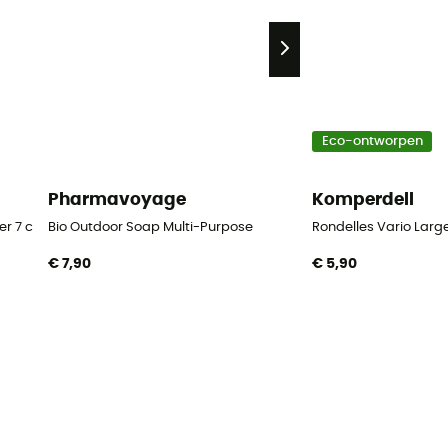
Eco-ontworpen
Pharmavoyage
Komperdell
r 7 cm Blister
Bio Outdoor Soap Multi-Purpose
Rondelles Vario Large
€ 7,90
€ 5,90