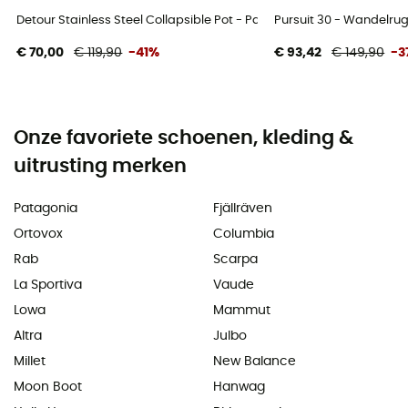
Detour Stainless Steel Collapsible Pot - Pan
Pursuit 30 - Wandelru
€ 70,00
€ 119,90
-41%
€ 93,42
€ 149,90
-3
Onze favoriete schoenen, kleding &
uitrusting merken
Patagonia
Fjällräven
Ortovox
Columbia
Rab
Scarpa
La Sportiva
Vaude
Lowa
Mammut
Altra
Julbo
Millet
New Balance
Moon Boot
Hanwag