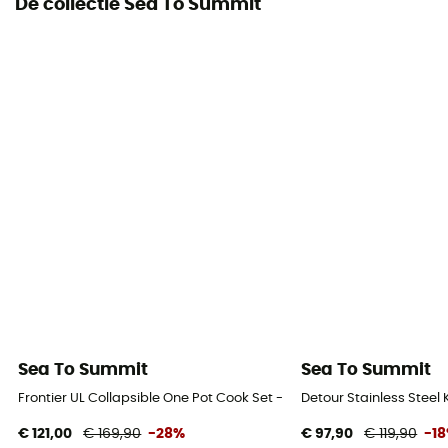
De collectie Sea To Summit
Sea To Summit
Sea To Summit
Frontier UL Collapsible One Pot Cook Set - Kookset
Detour Stainless Steel 
€ 121,00
€ 169,90
-28%
€ 97,90
€ 119,90
-1