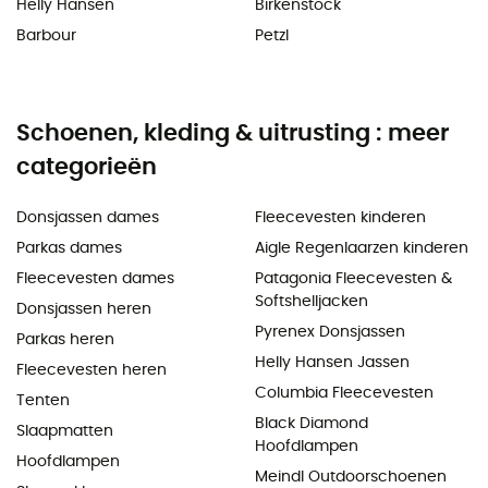
Helly Hansen
Birkenstock
Barbour
Petzl
Schoenen, kleding & uitrusting : meer
categorieën
Donsjassen dames
Fleecevesten kinderen
Parkas dames
Aigle Regenlaarzen kinderen
Fleecevesten dames
Patagonia Fleecevesten &
Softshelljacken
Donsjassen heren
Pyrenex Donsjassen
Parkas heren
Helly Hansen Jassen
Fleecevesten heren
Columbia Fleecevesten
Tenten
Black Diamond
Slaapmatten
Hoofdlampen
Hoofdlampen
Meindl Outdoorschoenen