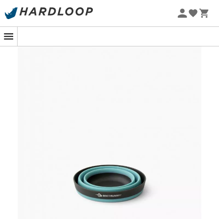
Zomeraanbiedingen 🔥 -5% EXTRA vanaf 2 producten* met
code Summer5
-5% Extra - Code Summer5