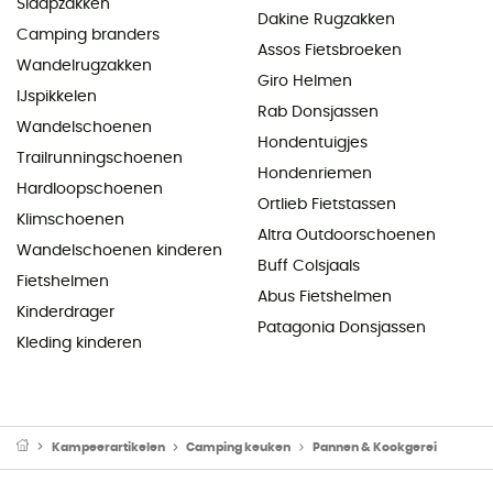
Slaapzakken
Dakine Rugzakken
Camping branders
Assos Fietsbroeken
Wandelrugzakken
Giro Helmen
IJspikkelen
Rab Donsjassen
Wandelschoenen
Hondentuigjes
Trailrunningschoenen
Hondenriemen
Hardloopschoenen
Ortlieb Fietstassen
Klimschoenen
Altra Outdoorschoenen
Wandelschoenen kinderen
Buff Colsjaals
Fietshelmen
Abus Fietshelmen
Kinderdrager
Patagonia Donsjassen
Kleding kinderen
Kampeerartikelen
Camping keuken
Pannen & Kookgerei