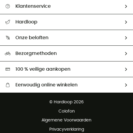
Klantenservice
Helpcentrum & contact
Hardloop
Mijn zending volgen
Wie zijn we ?
Retourzendingen & Terugbetalingen
Onze beloften
HardGuides
Maattabelen
Ecologische voetafdruk
Ambassadeurs
Bezorgmethoden
Tweedehands
Hardgreen
100 % veilige aankopen
Eenvoudig online winkelen
Gratis levering vanaf € 100
© Hardloop 2026
Gratis retourneren binnen 100 dagen
Colofon
Gratis klantenservice
Algemene Voorwaarden
Privacyverklaring