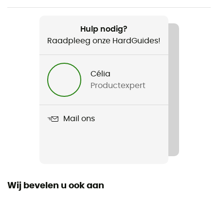
Aanbevolen voor
Kamperen / Bivak
Hulp nodig?
Raadpleeg onze HardGuides!
Voor
Heren / Dames
Célia
Productexpert
Gewicht
53 g
Mail ons
Product
Frontier UL Collapsible Cup
Wij bevelen u ook aan