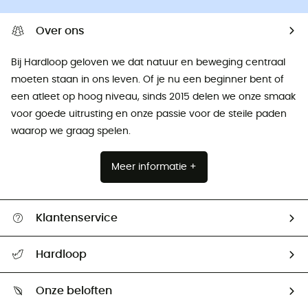
Over ons
Bij Hardloop geloven we dat natuur en beweging centraal
moeten staan ​​in ons leven. Of je nu een beginner bent of
een atleet op hoog niveau, sinds 2015 delen we onze smaak
voor goede uitrusting en onze passie voor de steile paden
waarop we graag spelen.
Meer informatie +
Klantenservice
Helpcentrum & contact
Hardloop
Mijn zending volgen
Wie zijn we ?
Retourzendingen & Terugbetalingen
Onze beloften
HardGuides
Maattabelen