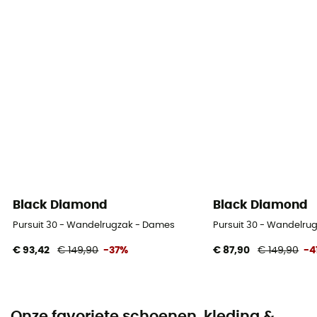
Black Diamond
Black Diamond
Pursuit 30 - Wandelrugzak - Dames
Pursuit 30 - Wandelru
€ 93,42
€ 149,90
-37%
€ 87,90
€ 149,90
-4
Onze favoriete schoenen, kleding &