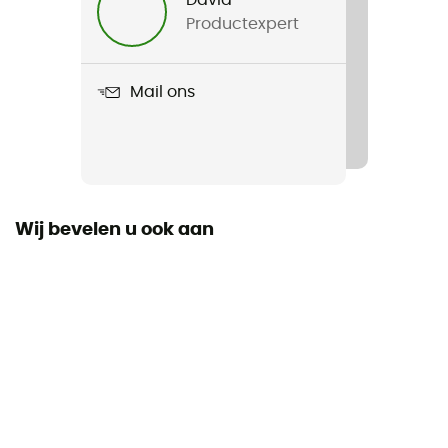
Productexpert
Product
Double Pyramid Net
Mail ons
Gevouwen lengte
19 x 11 cm
Ongevouwen lengte
aantal plaatsen
Wij bevelen u ook aan
2 zetelen