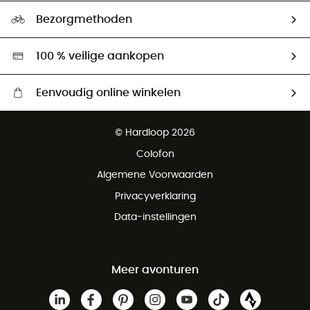
Ecologische voetafdruk
Ambassadeurs
Bezorgmethoden
Tweedehands
Hardgreen
100 % veilige aankopen
Eenvoudig online winkelen
Gratis levering vanaf € 100
© Hardloop 2026
Gratis retourneren binnen 100 dagen
Colofon
Gratis klantenservice
Algemene Voorwaarden
Privacyverklaring
Data-instellingen
Meer avonturen