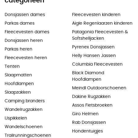
categorieën
Donsjassen dames
Fleecevesten kinderen
Parkas dames
Aigle Regenlaarzen kinderen
Fleecevesten dames
Patagonia Fleecevesten &
Softshelljacken
Donsjassen heren
Pyrenex Donsjassen
Parkas heren
Helly Hansen Jassen
Fleecevesten heren
Columbia Fleecevesten
Tenten
Black Diamond
Slaapmatten
Hoofdlampen
Hoofdlampen
Meindl Outdoorschoenen
Slaapzakken
Dakine Rugzakken
Camping branders
Assos Fietsbroeken
Wandelrugzakken
Giro Helmen
IJspikkelen
Rab Donsjassen
Wandelschoenen
Hondentuigjes
Trailrunningschoenen