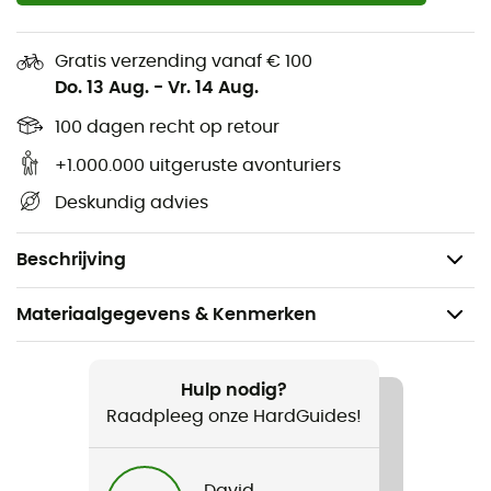
Hoogte: 130 cm
Gratis verzending vanaf € 100
2 plaatsen
Do. 13 Aug.
-
Vr. 14 Aug.
Geleverd met een compressiezak van 19 x 11 cm
100 dagen recht op retour
Fijn gaas: 80 gaten / cm2
Zachte multifilament polyestervezels voor sterkte
+1.000.000 uitgeruste avonturiers
en lichte compactheid
Deskundig advies
Ontworpen om onder de matras te bevestigen
Gewicht: 350 g
Beschrijving
Materiaalgegevens & Kenmerken
Aanbevolen voor
Wandelen / Reizen / Kamperen
Hulp nodig?
Raadpleeg onze HardGuides!
Gewicht
350 g
David