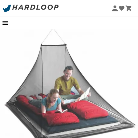
Zomeraanbiedingen 🔥 -5% EXTRA vanaf 2 producten* met
code Summer5
-5% Extra - Code Summer5
Je kunt wel zeggen dat je alles weet over muggenbeten!
Sinds je jeugd ben je altijd een geliefd doelwit geweest
voor deze vliegende parasieten. Eén nacht is genoeg
om je lichaam te zien bedekt met talloze bultjes.
Het is hoog tijd om je dodelijke wapen tevoorschijn te