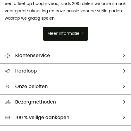
een atleet op hoog niveau, sinds 2015 delen we onze smaak
voor goede uitrusting en onze passie voor de steile paden
waarop we graag spelen.
Meer informatie +
Klantenservice
Helpcentrum & contact
Hardloop
Mijn zending volgen
Wie zijn we ?
Retourzendingen & Terugbetalingen
Onze beloften
HardGuides
Maattabelen
Ecologische voetafdruk
Ambassadeurs
Bezorgmethoden
Tweedehands
Hardgreen
100 % veilige aankopen