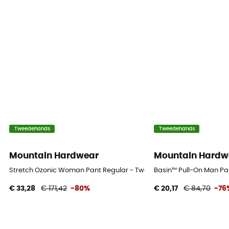
Tweedehands
Tweedehands
Mountain Hardwear
Mountain Hardw
Stretch Ozonic Woman Pant Regular - Tweedehands Regenbroek -
Basin™ Pull-On Man Pa
€ 33,28
€ 171,42
-80%
€ 20,17
€ 84,70
-76