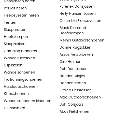
Donsjassen heren
Pyrenex Donsjassen
Parkas heren
Helly Hansen Jassen
Fleecevesten heren
Columbia Fleecevesten
Tenten
Black Diamond
Slaapmatten
Hoofdlampen
Hoofdlampen
Meindl Outdoorschoenen
Slaapzakken
Dakine Rugzakken
Camping branders
Assos Fietsbroeken
Wandelrugzakken
Giro Helmen
IJspikkelen
Rab Donsjassen
Wandelschoenen
Hondentuigjes
Trailrunningschoenen
Hondenriemen
Hardloopschoenen
Ortlieb Fietstassen
Klimschoenen
Altra Outdoorschoenen
Wandelschoenen kinderen
Buff Colsjaals
Fietshelmen
Abus Fietshelmen