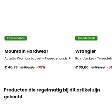
Tweedehands
Tweedehands
Mountain Hardwear
Wrangler
Acadia Woman Jacket - Tweedehands Regenjas - Dames - Blauwe 
Rain Jacket - Tweedeh
€ 40,33
€ 166,38
-75%
€ 39,00
€ 99,90
-6
Producten die regelmatig bij dit artikel zijn
gekocht