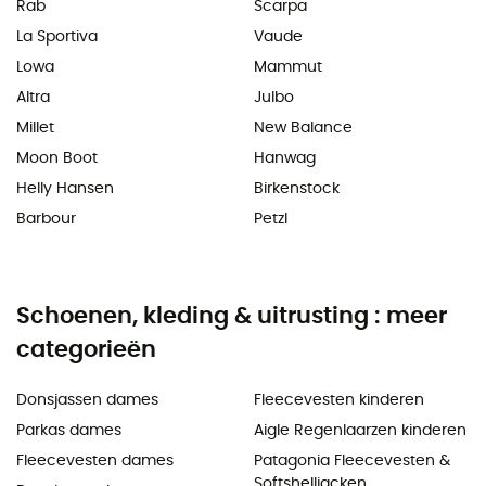
Rab
Scarpa
La Sportiva
Vaude
Lowa
Mammut
Altra
Julbo
Millet
New Balance
Moon Boot
Hanwag
Helly Hansen
Birkenstock
Barbour
Petzl
Schoenen, kleding & uitrusting : meer
categorieën
Donsjassen dames
Fleecevesten kinderen
Parkas dames
Aigle Regenlaarzen kinderen
Fleecevesten dames
Patagonia Fleecevesten &
Softshelljacken