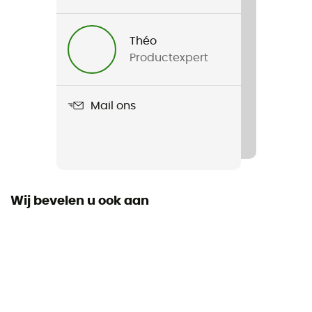
Product
Acadia Woman Jacket
Théo
Productexpert
Label
Second hand
Mail ons
Staat
Gloednieuw en zonder label
Code barre
888663508213
Wij bevelen u ook aan