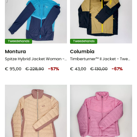
Tweedehands
Tweedehands
Montura
Columbia
Spitze Hybrid Jacket Woman - Tweedehands Softshelljack - Dames - Blauw - S
Timberturner™ II Jacket - Tweedehands Ski-jas - Kinderen - Bruin - S
€ 95,00
€ 228,90
-
57
%
€ 43,00
€ 130,00
-
67
%