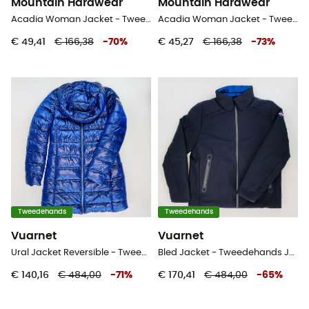
Mountain Hardwear
Mountain Hardwear
Acadia Woman Jacket - Tweedehands Regenjas - Dames - Zwart - S
Acadia Woman Jacket - Tweedehands Regenjas - Dames - Rood - S
€ 49,41
€ 166,38
-
70
%
€ 45,27
€ 166,38
-
73
%
Tweedehands
Tweedehands
Vuarnet
Vuarnet
Ural Jacket Reversible - Tweedehands Donsjack - Dames - Veelkleurig - S
Bled Jacket - Tweedehands Jas - Heren - Zwart - L
€ 140,16
€ 484,00
-
71
%
€ 170,41
€ 484,00
-
65
%