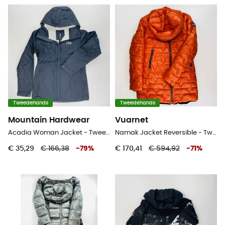
Tweedehands
Tweedehands
Mountain Hardwear
Vuarnet
Acadia Woman Jacket - Tweedehands Regenjas - Dames - Zwart - XS
Namak Jacket Reversible - Tweedehands Donsjack - Dames - Veelkleurig - S
€ 35,29
€ 166,38
-
79
%
€ 170,41
€ 594,92
-
71
%