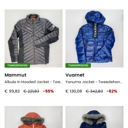
Tweedehands
Tweedehands
Mammut
Vuarnet
Albula In Hooded Jacket - Tweedehands Donsjack - Dames - Zwart - S
Yanuma Jacket - Tweedehands Donsjack - Dames - Blauw - S
€ 99,82
€ 221,83
-
55
%
€ 130,08
€ 342,83
-
62
%