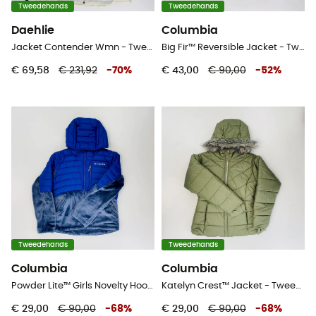
Tweedehands
Tweedehands
Daehlie
Columbia
Jacket Contender Wmn - Tweedehands Softshelljack - Dames - Wit - M
Big Fir™ Reversible Jacket - Tweedehands Regenjas - Kinderen - Zwart - S
€ 69,58
€ 231,92
-
70
%
€ 43,00
€ 90,00
-
52
%
Tweedehands
Tweedehands
Columbia
Columbia
Powder Lite™ Girls Novelty Hooded Jacket - Tweedehands Donsjack - Kinderen - Blauw - S
Katelyn Crest™ Jacket - Tweedehands Donsjack - Kinderen - Groente - S
€ 29,00
€ 90,00
-
68
%
€ 29,00
€ 90,00
-
68
%