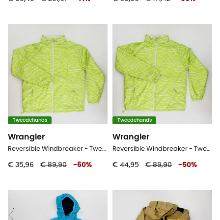
Tweedehands
Tweedehands
Wrangler
Wrangler
Reversible Windbreaker - Tweedehands Windjack - Dames - Groente - M
Reversible Windbreaker - Tweedehands Windjack - Dames - Groente - S
€ 35,96
€ 89,90
-
60
%
€ 44,95
€ 89,90
-
50
%