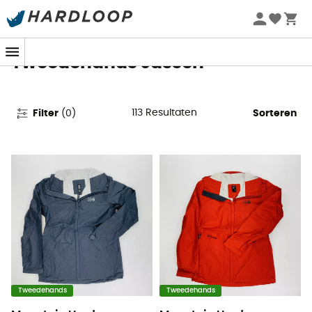
Zomeraanbiedingen 🔥 -5% EXTRA vanaf 2 producten* met
code Summer5
Tweedehands Jassen
113
Resultaten
Filter
(
0
)
Sorteren
Tweedehands
Tweedehands