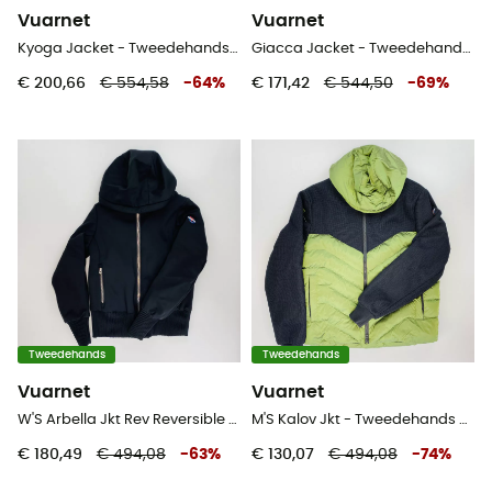
Vuarnet
Vuarnet
Kyoga Jacket - Tweedehands Jas - Heren - Blauwe olie - L
Giacca Jacket - Tweedehands Jas - Dames - Zwart - S
€ 200,66
€ 554,58
-
64
%
€ 171,42
€ 544,50
-
69
%
Tweedehands
Tweedehands
Vuarnet
Vuarnet
W'S Arbella Jkt Rev Reversible - Tweedehands Ski-jas - Dames - Veelkleurig - S
M'S Kalov Jkt - Tweedehands Donsjack - Heren - Groente - L
€ 180,49
€ 494,08
-
63
%
€ 130,07
€ 494,08
-
74
%