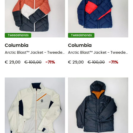
Tweedehands
Tweedehands
Columbia
Columbia
Arctic Blast™ Jacket - Tweedehands Ski-jas - Kinderen - Blauw - S
Arctic Blast™ Jacket - Tweedehands Ski-jas - Kinderen - Blauw - S
€ 29,00
€ 100,00
-
71
%
€ 29,00
€ 100,00
-
71
%