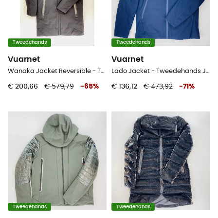
Tweedehands
Tweedehands
Vuarnet
Vuarnet
Wanaka Jacket Reversible - Tweedehands Parka - Heren - Veelkleurig - L
Lado Jacket - Tweedehands Jas - Heren - Blauwe olie - L
€ 200,66
€ 579,79
-
65
%
€ 136,12
€ 473,92
-
71
%
Tweedehands
Tweedehands