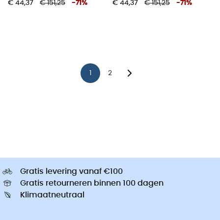
€ 44,37
€ 151,25
-
71
%
€ 44,37
€ 151,25
-
71
%
1
2
Gratis levering vanaf €100
Gratis retourneren binnen 100 dagen
Klimaatneutraal