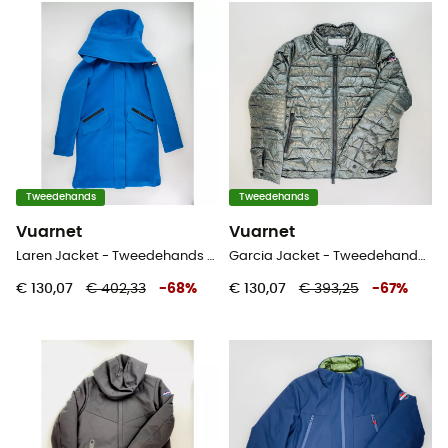
Tweedehands
Tweedehands
Vuarnet
Vuarnet
Laren Jacket - Tweedehands Jas - Dames - Blauw - S
Garcia Jacket - Tweedehands Donsjack - Heren - Grijs - L
€ 130,07
€ 402,33
-
68
%
€ 130,07
€ 393,25
-
67
%