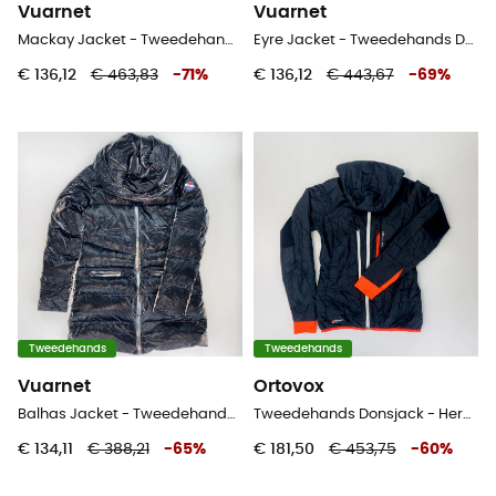
Vuarnet
Vuarnet
Mackay Jacket - Tweedehands Jas - Heren - Groente - L
Eyre Jacket - Tweedehands Donsjack - Dames - Zwart - S
€ 136,12
€ 463,83
-
71
%
€ 136,12
€ 443,67
-
69
%
Tweedehands
Tweedehands
Vuarnet
Ortovox
Balhas Jacket - Tweedehands Donsjack - Dames - Zwart - S
Tweedehands Donsjack - Heren - Zwart - XS
€ 134,11
€ 388,21
-
65
%
€ 181,50
€ 453,75
-
60
%