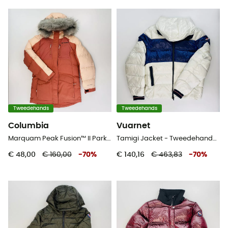
Tweedehands
Tweedehands
Columbia
Vuarnet
Marquam Peak Fusion™ II Parka - Tweedehands Parka - Kinderen - Rood - S
Tamigi Jacket - Tweedehands Donsjack - Heren - Wit - L
€ 48,00
€ 160,00
-
70
%
€ 140,16
€ 463,83
-
70
%