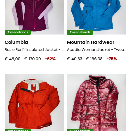
Tweedehands
Tweedehands
Columbia
Mountain Hardwear
Rosie Run™ Insulated Jacket - Tweedehands Ski-jas - Kinderen - Roze - S
Acadia Woman Jacket - Tweedehands Regenjas - Dames - Blauwe olie - XS
€ 49,00
€ 130,00
-
62
%
€ 40,33
€ 166,38
-
76
%