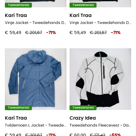
Tweedehands
Tweedehands
Kari Traa
Kari Traa
Vinje Jacket - Tweedehands Donsjack - Dames - Veelkleurig - M
Vinje Jacket - Tweedehands Donsjack - Dames - Veelkleurig - M
€ 59,49
€ 201,67
-
71
%
€ 59,49
€ 201,67
-
71
%
Tweedehands
Tweedehands
Kari Traa
Crazy Idea
Tvildemoen L Jacket - Tweedehands Parka - Dames - Blauw - M
Tweedehands Fleecevest - Dames - Wit - L
€ 59,49
€ 201,67
-
71
%
€ 60,00
€ 171,42
-
65
%