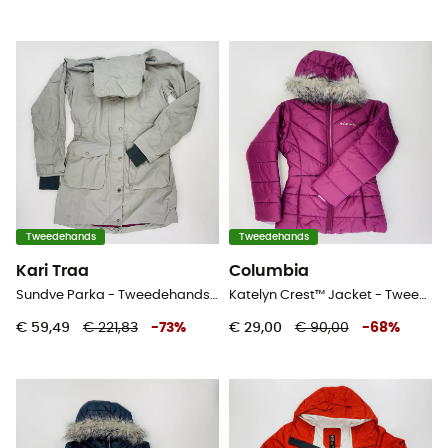
Tweedehands
Tweedehands
Kari Traa
Columbia
Sundve Parka - Tweedehands Parka - Dames - Grijs - M
Katelyn Crest™ Jacket - Tweedehands Donsjack - Kinderen - Roze - S
€ 59,49
€ 221,83
-
73
%
€ 29,00
€ 90,00
-
68
%