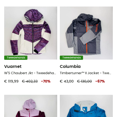
Tweedehands
Tweedehands
Vuarnet
Columbia
W'S Chaubert Jkt - Tweedehands Ski-jas - Dames - Purper - S
Timberturner™ II Jacket - Tweedehands Ski-jas - Kinderen - Grijs - S
€ 119,99
€ 402,33
-
70
%
€ 43,00
€ 130,00
-
67
%