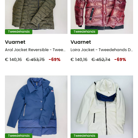
Tweedehands
Tweedehands
Vuarnet
Vuarnet
Aral Jacket Reversible - Tweedehands Jas - Dames - Veelkleurig - S
Loira Jacket - Tweedehands Donsjack - Dames - Rood - S
€ 140,16
€ 453,75
-
69
%
€ 140,16
€ 452,74
-
69
%
Tweedehands
Tweedehands