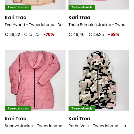
Tweedehands
Tweedehands
Kari Traa
Kari Traa
Eva Hybrid - Tweedehands Donsjack - Dames - Roze - M
Thale Primaloft Jacket - Tweedehands Donsjack - Dames - Roze - M
€ 38,32
€ 151,25
-
75
%
€ 48,40
€ 151,25
-
68
%
Tweedehands
Tweedehands
Kari Traa
Kari Traa
Sundve Jacket - Tweedehands Donsjack - Dames - Roze - M
Rothe Vest - Tweedehands Jas - Dames - Veelkleurig - M