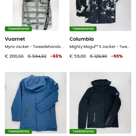
Tweedehands
Tweedehands
Vuarnet
Columbia
Myra Jacket - Tweedehands Donsjack - Dames - Grijs - S
Mighty Mogul™ II Jacket - Tweedehands Ski-jas - Kinderen - Grijs - S
€ 200,66
€ 594,92
-
66
%
€ 59,00
€ 129,90
-
55
%
Tweedehands
Tweedehands