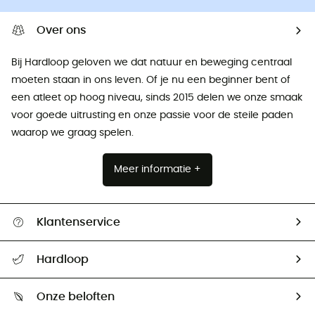
Over ons
Bij Hardloop geloven we dat natuur en beweging centraal
moeten staan ​​in ons leven. Of je nu een beginner bent of
een atleet op hoog niveau, sinds 2015 delen we onze smaak
voor goede uitrusting en onze passie voor de steile paden
waarop we graag spelen.
Meer informatie +
Klantenservice
Helpcentrum & contact
Hardloop
Mijn zending volgen
Wie zijn we ?
Retourzendingen & Terugbetalingen
Onze beloften
HardGuides
Maattabelen