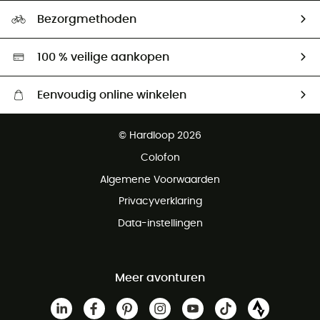
Ecologische voetafdruk
Ambassadeurs
Bezorgmethoden
Tweedehands
Hardgreen
100 % veilige aankopen
Eenvoudig online winkelen
Gratis levering vanaf € 100
© Hardloop 2026
Gratis retourneren binnen 100 dagen
Colofon
Gratis klantenservice
Algemene Voorwaarden
Privacyverklaring
Data-instellingen
Meer avonturen