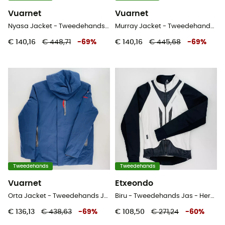
Vuarnet
Vuarnet
Nyasa Jacket - Tweedehands Jas - Dames - Blauw - S
Murray Jacket - Tweedehands Ski-jas - Dames - Wit - S
€ 140,16
€ 448,71
-
69
%
€ 140,16
€ 445,68
-
69
%
Tweedehands
Tweedehands
Vuarnet
Etxeondo
Orta Jacket - Tweedehands Jas - Heren - Blauwe olie - L
Biru - Tweedehands Jas - Heren - Wit - L
€ 136,13
€ 438,63
-
69
%
€ 108,50
€ 271,24
-
60
%