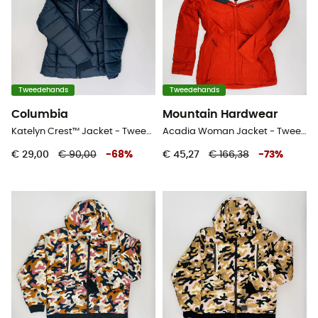
Tweedehands
Tweedehands
Columbia
Mountain Hardwear
Katelyn Crest™ Jacket - Tweedehands Donsjack - Kinderen - Zwart - S
Acadia Woman Jacket - Tweedehands Regenjas - Dames - Rood - XS
€ 29,00
€ 90,00
-
68
%
€ 45,27
€ 166,38
-
73
%