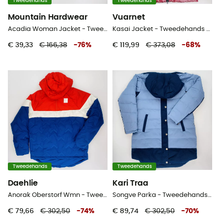
Tweedehands
Tweedehands
Mountain Hardwear
Vuarnet
Acadia Woman Jacket - Tweedehands Regenjas - Dames - Rood - M
Kasai Jacket - Tweedehands Donsjack - Dames - Rood - S
€ 39,33
€ 166,38
-
76
%
€ 119,99
€ 373,08
-
68
%
Tweedehands
Tweedehands
Daehlie
Kari Traa
Anorak Oberstorf Wmn - Tweedehands Softshelljack - Dames - Veelkleurig - M
Songve Parka - Tweedehands Parka - Dames - Blauw - M
€ 79,66
€ 302,50
-
74
%
€ 89,74
€ 302,50
-
70
%