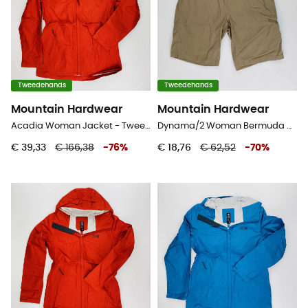
Tweedehands
Tweedehands
Mountain Hardwear
Mountain Hardwear
Acadia Woman Jacket - Tweedehands Regenjas - Dames - Rood - M
Dynama/2 Woman Bermuda Regular - Tweedehands Short - Dames - Beige - XS
€ 39,33
€ 166,38
-
76
%
€ 18,76
€ 62,52
-
70
%