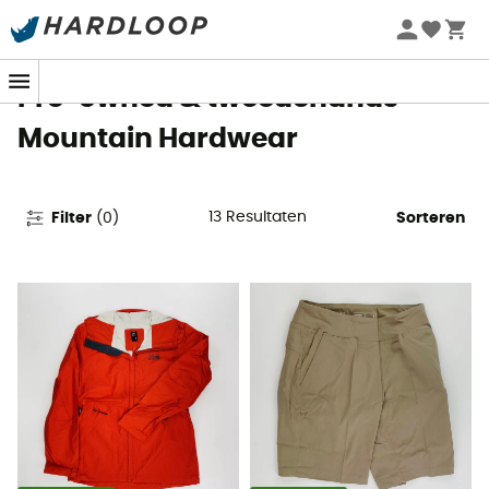
Zomeraanbiedingen 🔥 -5% EXTRA vanaf 2 producten* met
code Summer5
Pre-owned & tweedehands
Mountain Hardwear
13
Resultaten
Filter
(
0
)
Sorteren