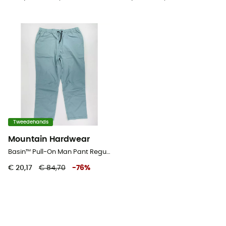
Tweedehands
Mountain Hardwear
Basin™ Pull-On Man Pant Regular - Tweedehands Wandelbroek - Heren - Groente - XXL
€ 20,17
€ 84,70
-
76
%