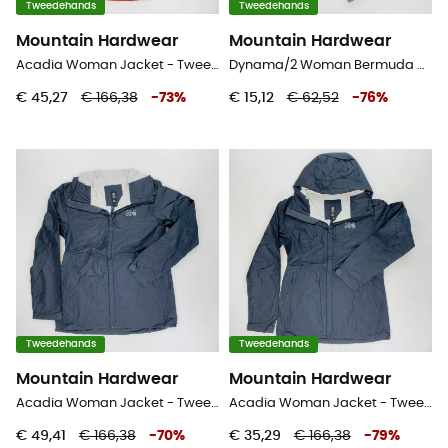
Tweedehands
Tweedehands
Mountain Hardwear
Mountain Hardwear
Acadia Woman Jacket - Tweedehands Regenjas - Dames - Rood - S
Dynama/2 Woman Bermuda Regular - Tweedehands Short - Dames - Beige - S
€ 45,27
€ 166,38
-
73
%
€ 15,12
€ 62,52
-
76
%
Tweedehands
Tweedehands
Mountain Hardwear
Mountain Hardwear
Acadia Woman Jacket - Tweedehands Regenjas - Dames - Zwart - S
Acadia Woman Jacket - Tweedehands Regenjas - Dames - Zwart - XS
€ 49,41
€ 166,38
-
70
%
€ 35,29
€ 166,38
-
79
%