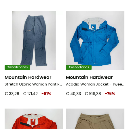
Tweedehands
Tweedehands
Mountain Hardwear
Mountain Hardwear
Stretch Ozonic Woman Pant Regular - Tweedehands Regenbroek - Dames - Zwart - XS
Acadia Woman Jacket - Tweedehands Regenjas - Dames - Blauwe olie - XS
€ 33,28
€ 171,42
-
81
%
€ 40,33
€ 166,38
-
76
%