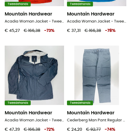
Tweedehands
Tweedehands
Mountain Hardwear
Mountain Hardwear
Acadia Woman Jacket - Tweedehands Regenjas - Dames - Rood - XS
Acadia Woman Jacket - Tweedehands Regenjas - Dames - Blauwe olie - M
€ 45,27
€ 166,38
-
73
%
€ 37,31
€ 166,38
-
78
%
Tweedehands
Tweedehands
Mountain Hardwear
Mountain Hardwear
Acadia Woman Jacket - Tweedehands Regenjas - Dames - Zwart - M
Cederberg Man Pant Regular - Tweedehands Broek - Heren - Zwart - US 40
€ 47,39
€ 166,38
-
72
%
€ 24,20
€ 92,77
-
74
%