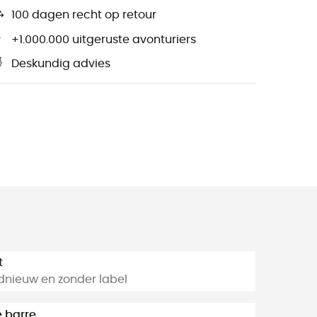
100 dagen recht op retour
+1.000.000 uitgeruste avonturiers
Deskundig advies
t
dnieuw en zonder label
 barre