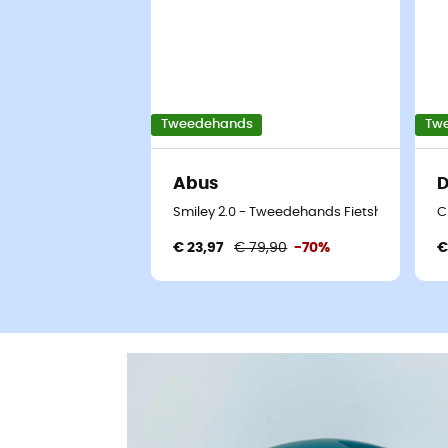
Tweedehands
Tw
Abus
D
Smiley 2.0 - Tweedehands Fietshelm - Bla
C
€ 23,97
€ 79,90
-70%
€