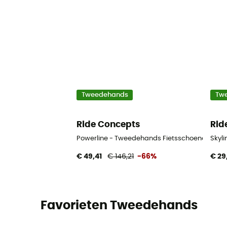
Tweedehands
Tw
Ride Concepts
Rid
Powerline - Tweedehands Fietsschoenen - Here
Skyl
€ 49,41
€ 146,21
-66%
€ 29
Favorieten Tweedehands