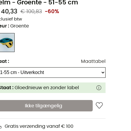
elm - Groente - 51-55 cm
 40,33
€ 100,83
-60%
clusief btw
eur
:
Groente
aat
:
Maattabel
Staat :
Gloednieuw en zonder label
Ikke tilgængelig
Gratis verzending vanaf € 100