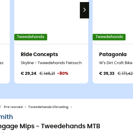
Tweedehands
Tweedehands
Ride Concepts
Patagonia
sschoenen - Heren - Zwart - 41
Skyline - Tweedehands Fietsschoenen - Dames - Blauw - 3
W's Dirt Craft Bi
€ 29,24
€ 146,21
-80%
€ 39,33
€ 171,42
Pre-owned
Tweedehands Uitrusting
Tweedehands Helmen
mith
ngage Mips - Tweedehands MTB