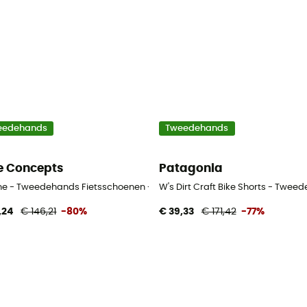
eedehands
Tweedehands
e Concepts
Patagonia
n - Zwart - 41
ine - Tweedehands Fietsschoenen - Dames - Blauw - 36
W's Dirt Craft Bike Shorts - Twee
,24
€ 146,21
-80%
€ 39,33
€ 171,42
-77%