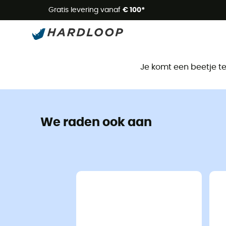
Zome
Gratis levering vanaf
€ 100*
Je komt een beetje t
We raden ook aan