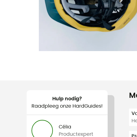
M
Hulp nodig?
Raadpleeg onze HardGuides!
V
H
Célia
Productexpert
Pr