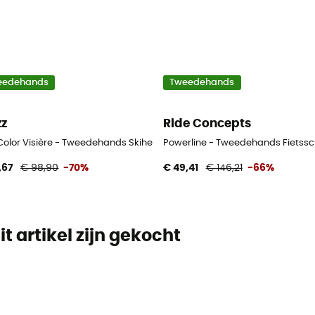
eedehands
Tweedehands
zz
Ride Concepts
- 45-50 cm
 Color Visière - Tweedehands Skihelm - Wit - 52-58 cm
Powerline - Tweedehands Fietssch
,67
€ 98,90
-70%
€ 49,41
€ 146,21
-66%
t artikel zijn gekocht