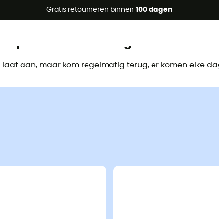
raanbiedingen 🔥 -5% EXTRA vanaf 2 producten* met code Su
Gratis retourneren binnen
100 dagen
Dit product is niet langer beschikbaa
e laat aan, maar kom regelmatig terug, er komen elke d