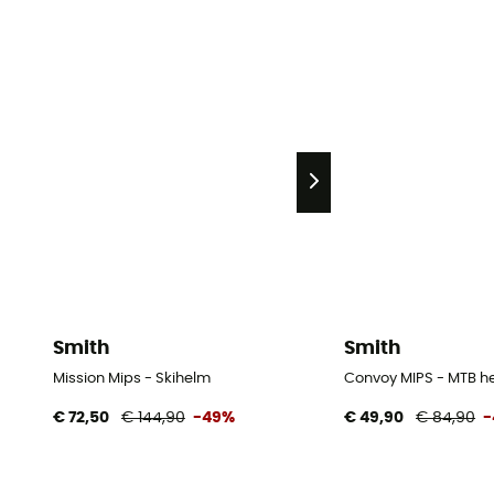
Smith
Smith
Mission Mips - Skihelm
Convoy MIPS - MTB h
€ 72,50
€ 144,90
-49%
€ 49,90
€ 84,90
-