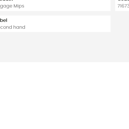
ngage Mips
7167
bel
econd hand