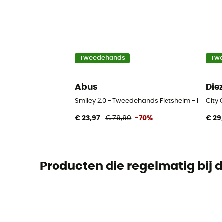
Tweedehands
Tw
Abus
Die
Smiley 2.0 - Tweedehands Fietshelm - Blauw 
City
€ 23,97
€ 79,90
-70%
€ 29
Producten die regelmatig bij di