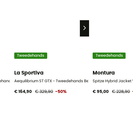
Tweedehands
Tweedehands
La Sportiva
Montura
dehands Short - Dames - Purper - 36
Aequilibrium ST GTX - Tweedehands Bergschoenen - Heren - Z
Spitze Hybrid Jacke
€ 164,90
€ 329,90
-50%
€ 95,00
€ 228,90