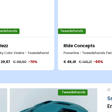
eedehands
Tweedehands
iezz
Ride Concepts
uw - 45-50 cm
ity Color Visière - Tweedehands Skihelm - Wit - 52-58 cm
Powerline - Tweedehands Fiet
 29,67
€ 98,90
-70%
€ 49,41
€ 146,21
-66%
Eco-ontworpen
Tweedehands
S
E