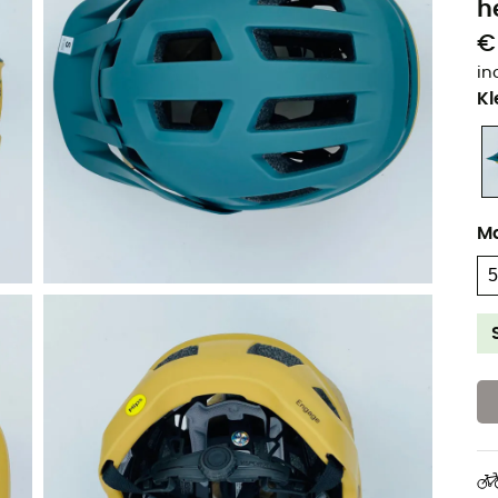
h
€
in
Kl
M