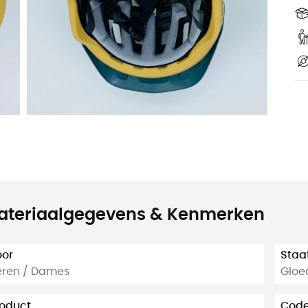
ateriaalgegevens & Kenmerken
oor
Staa
eren / Dames
Gloe
oduct
Code