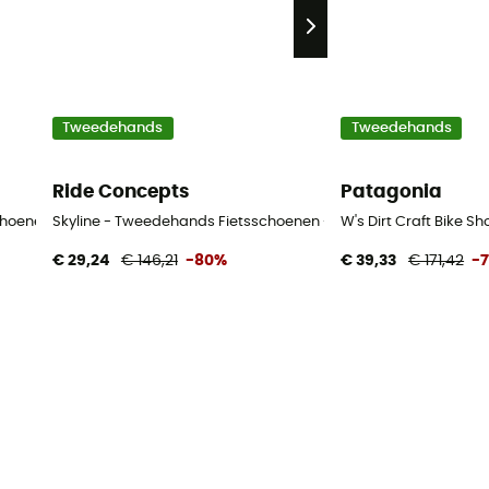
Tweedehands
Tweedehands
Ride Concepts
Patagonia
oenen - Heren - Zwart - 41
Skyline - Tweedehands Fietsschoenen - Dames - Blauw - 36
W's Dirt Craft Bike 
€ 29,24
€ 146,21
-80%
€ 39,33
€ 171,42
-