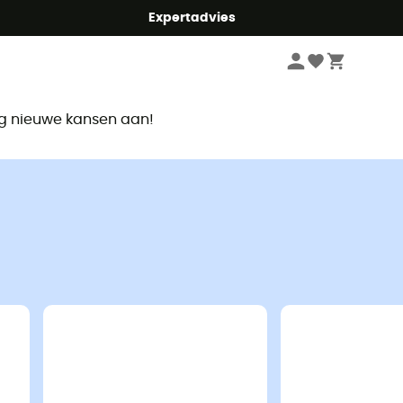
mmer5
Expertadvies
r
ag nieuwe kansen aan!