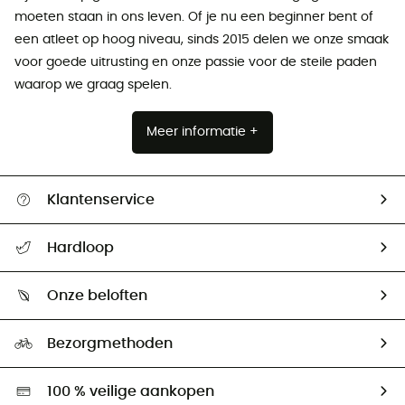
moeten staan ​​in ons leven. Of je nu een beginner bent of
een atleet op hoog niveau, sinds 2015 delen we onze smaak
voor goede uitrusting en onze passie voor de steile paden
waarop we graag spelen.
Meer informatie +
Klantenservice
Helpcentrum & contact
Hardloop
Mijn zending volgen
Wie zijn we ?
Retourzendingen & Terugbetalingen
Onze beloften
HardGuides
Maattabelen
Ecologische voetafdruk
Ambassadeurs
Bezorgmethoden
Tweedehands
Hardgreen
100 % veilige aankopen