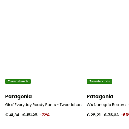
Tweedehands
Tweedehands
Patagonia
Patagonia
Girls' Everyday Ready Pants - Tweedehands Skibroek - Kinderen - V
W's Nanogrip Bottoms -
€ 41,34
€ 151,25
-72%
€ 25,21
€ 75,63
-66