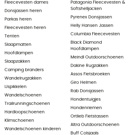
Fleecevesten dames
Patagonia Fleecevesten &
Softshelljacken
Donsjassen heren
Pyrenex Donsjassen
Parkas heren
Helly Hansen Jassen
Fleecevesten heren
Columbia Fleecevesten
Tenten
Black Diamond
Slaapmatten
Hoofdlampen
Hoofdlampen
Meindl Outdoorschoenen
Slaapzakken
Dakine Rugzakken
Camping branders
Assos Fietsbroeken
Wandelrugzakken
Giro Helmen
IJspikkelen
Rab Donsjassen
Wandelschoenen
Hondentuigjes
Trailrunningschoenen
Hondenriemen
Hardloopschoenen
Ortlieb Fietstassen
Klimschoenen
Altra Outdoorschoenen
Wandelschoenen kinderen
Buff Colsjaals