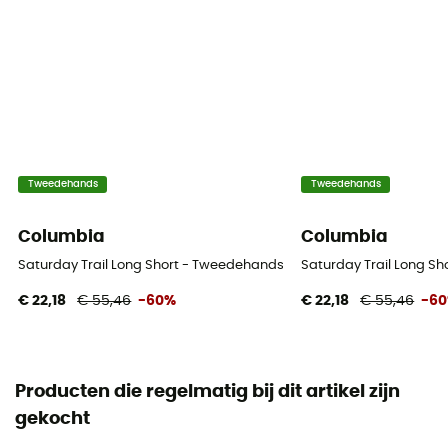
Tweedehands
Tweedehands
Columbia
Columbia
Saturday Trail Long Short - Tweedehands Short - Dames - Blauw - U
Saturday Trail Long Sh
€ 22,18
€ 55,46
-60%
€ 22,18
€ 55,46
-6
Producten die regelmatig bij dit artikel zijn
gekocht