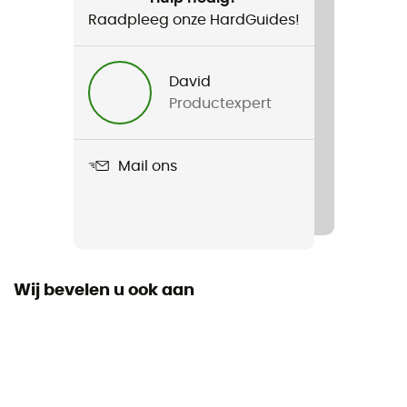
Raadpleeg onze HardGuides!
Product
W's Dirt Craft Bike Shorts
David
Productexpert
Label
Second hand
Mail ons
Staat
Gloednieuw en zonder label
Wij bevelen u ook aan