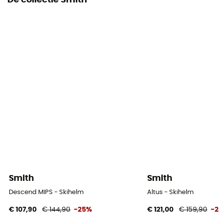
De collectie Smith
Smith
Smith
Descend MIPS - Skihelm
Altus - Skihelm
€ 107,90
€ 144,90
-25%
€ 121,00
€ 159,90
-