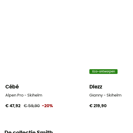
Helm ventilatie gebied
14 ventilatiekanalen
Sluitsysteem
Verstelbare kinriem / Gesp
Vulling
Antibacterieel
Ventilatie
Eco-ontworpen
Passive
Cébé
Diezz
Persoonlijke beschermingsuitrusting
Alpen Pro - Skihelm
Gianny - Skihelm
PPE - Category 2
€ 47,92
€ 59,90
-20%
€ 219,90