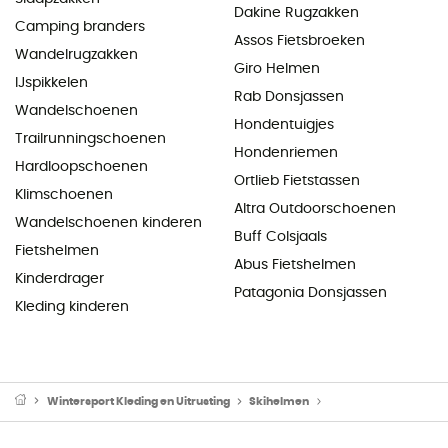
Dakine Rugzakken
Camping branders
Assos Fietsbroeken
Wandelrugzakken
Giro Helmen
IJspikkelen
Rab Donsjassen
Wandelschoenen
Hondentuigjes
Trailrunningschoenen
Hondenriemen
Hardloopschoenen
Ortlieb Fietstassen
Klimschoenen
Altra Outdoorschoenen
Wandelschoenen kinderen
Buff Colsjaals
Fietshelmen
Abus Fietshelmen
Kinderdrager
Patagonia Donsjassen
Kleding kinderen
Wintersport Kleding en Uitrusting
Skihelmen
Skihelmen voor here