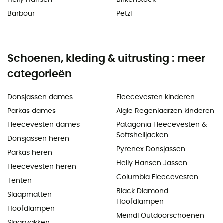
Barbour
Petzl
Schoenen, kleding & uitrusting : meer
categorieën
Donsjassen dames
Fleecevesten kinderen
Parkas dames
Aigle Regenlaarzen kinderen
Fleecevesten dames
Patagonia Fleecevesten &
Softshelljacken
Donsjassen heren
Pyrenex Donsjassen
Parkas heren
Helly Hansen Jassen
Fleecevesten heren
Columbia Fleecevesten
Tenten
Black Diamond
Slaapmatten
Hoofdlampen
Hoofdlampen
Meindl Outdoorschoenen
Slaapzakken