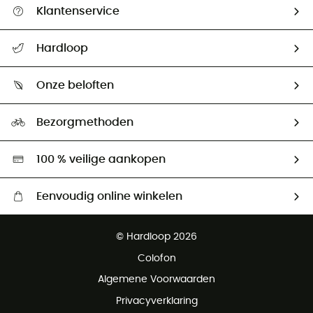
Klantenservice
Helpcentrum & contact
Hardloop
Mijn zending volgen
Wie zijn we ?
Retourzendingen & Terugbetalingen
Onze beloften
HardGuides
Maattabelen
Ecologische voetafdruk
Ambassadeurs
Bezorgmethoden
Tweedehands
Hardgreen
100 % veilige aankopen
Eenvoudig online winkelen
Gratis levering vanaf € 100
© Hardloop 2026
Gratis retourneren binnen 100 dagen
Colofon
Gratis klantenservice
Algemene Voorwaarden
Privacyverklaring