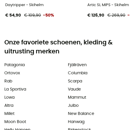
Daytripper - Skihelm
Artic SL MIPS - Skihelm
€ 54,90
€ 109,90
-50%
€ 126,90
€ 269,90
Onze favoriete schoenen, kleding &
uitrusting merken
Patagonia
Fjällräven
Ortovox
Columbia
Rab
Scarpa
La Sportiva
Vaude
Lowa
Mammut
Altra
Julbo
Millet
New Balance
Moon Boot
Hanwag
Helly Hansen
Birkenstock