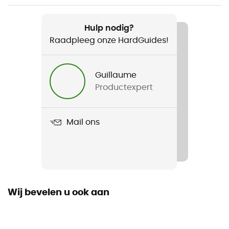
Aanbevolen voor
Alpine Skiën / Skiën / Snowboard / All Mountain Skiën
Hulp nodig?
Raadpleeg onze HardGuides!
Voor
Heren / Dames
Guillaume
Productexpert
Gewicht
450 g
Mail ons
Product
Mission Mips
Standaard
ASTM F 2040, CE EN 1077:2007 CLASS B
Wij bevelen u ook aan
Gebruikte Technologieën
Mips / Koroyd