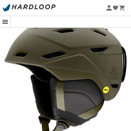
technologie
voor een effectieve schokabsorptie. Deze
Zomeraanbiedingen 🔥 -5% EXTRA vanaf 2 producten* met
skihelm
heeft 14 ventilatiezones voor een betere
code Summer5
vochtregulatie met de
AirEvac 2 ventilatie
. Veel meer
-5% Extra - Code Summer5
dan "gewoon een helm"!
Lichte In-Mold constructie
Aerocore™ constructie met Koroyd™ materiaal
Temperatuurregulatiesysteem
14 luchtinlaten
MIPS-systeem geïntegreerd in dit model
Dial Fit System (DFS2) verstelsysteem
Snapfit SL2 oorkussens
AirEvac 2 ventilatiesysteem
Gewicht (maat M): 450 g
Certificering: ASTM F 2040, CE EN 1077:2007 CLASS B
Skullcandy© audiosystemen beschikbaar