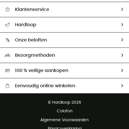
Klantenservice
Helpcentrum & contact
Hardloop
Mijn zending volgen
Wie zijn we ?
Retourzendingen & Terugbetalingen
Onze beloften
HardGuides
Maattabelen
Ecologische voetafdruk
Ambassadeurs
Bezorgmethoden
Tweedehands
Hardgreen
100 % veilige aankopen
Eenvoudig online winkelen
Gratis levering vanaf € 100
© Hardloop 2026
Gratis retourneren binnen 100 dagen
Colofon
Gratis klantenservice
Algemene Voorwaarden
Privacyverklaring