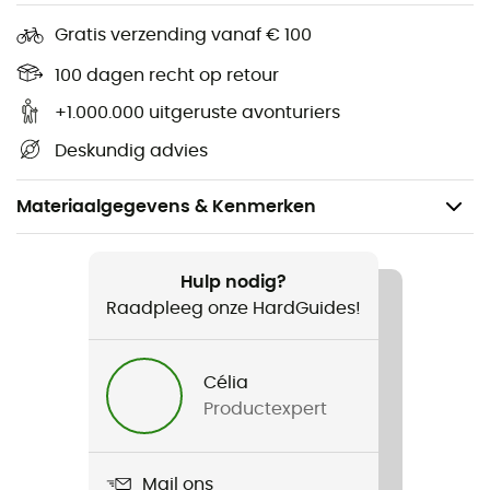
Gratis verzending vanaf € 100
100 dagen recht op retour
+1.000.000 uitgeruste avonturiers
Deskundig advies
Materiaalgegevens & Kenmerken
Voor
Heren / Dames
Hulp nodig?
Raadpleeg onze HardGuides!
Product
Engage Mips
Célia
Productexpert
Label
Second hand
Mail ons