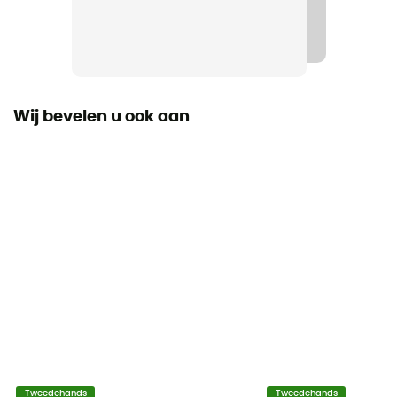
Staat
Gloednieuw en zonder label
Code barre
716736336138
Wij bevelen u ook aan
Tweedehands
Tweedehands