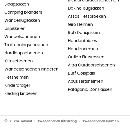
Meindl Outdoorschoenen
Slaapzakken
Dakine Rugzakken
Camping branders
Assos Fietsbroeken
Wandelrugzakken
Giro Helmen
IJspikkelen
Rab Donsjassen
Wandelschoenen
Hondentuigjes
Trailrunningschoenen
Hondenriemen
Hardloopschoenen
Ortlieb Fietstassen
Klimschoenen
Altra Outdoorschoenen
Wandelschoenen kinderen
Buff Colsjaals
Fietshelmen
Abus Fietshelmen
Kinderdrager
Patagonia Donsjassen
Kleding kinderen
Pre-owned
Tweedehands Uitrusting
Tweedehands Helmen