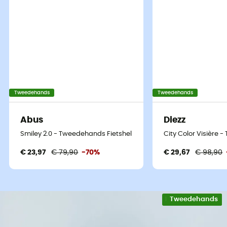
Tweedehands
Tweedehands
Abus
Diezz
Smiley 2.0 - Tweedehands Fietshelm - Blauw - 45-50 cm
City Color Visière
€ 23,97
€ 79,90
-70%
€ 29,67
€ 98,90
Eco-ontworpen
Tweedehands