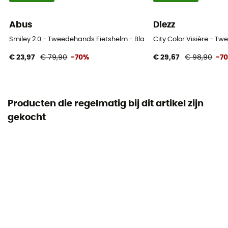
Abus
Diezz
Smiley 2.0 - Tweedehands Fietshelm - Blauw - 45-50 cm
City Color Visière - T
€ 23,97
€ 79,90
-70%
€ 29,67
€ 98,90
-7
Producten die regelmatig bij dit artikel zijn
gekocht