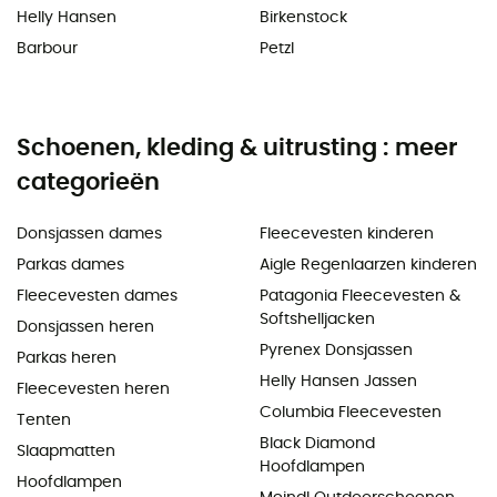
Helly Hansen
Birkenstock
Barbour
Petzl
Schoenen, kleding & uitrusting : meer
categorieën
Donsjassen dames
Fleecevesten kinderen
Parkas dames
Aigle Regenlaarzen kinderen
Fleecevesten dames
Patagonia Fleecevesten &
Softshelljacken
Donsjassen heren
Pyrenex Donsjassen
Parkas heren
Helly Hansen Jassen
Fleecevesten heren
Columbia Fleecevesten
Tenten
Black Diamond
Slaapmatten
Hoofdlampen
Hoofdlampen