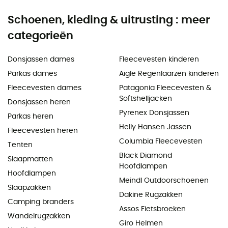
Schoenen, kleding & uitrusting : meer
categorieën
Donsjassen dames
Fleecevesten kinderen
Parkas dames
Aigle Regenlaarzen kinderen
Fleecevesten dames
Patagonia Fleecevesten &
Softshelljacken
Donsjassen heren
Pyrenex Donsjassen
Parkas heren
Helly Hansen Jassen
Fleecevesten heren
Columbia Fleecevesten
Tenten
Black Diamond
Slaapmatten
Hoofdlampen
Hoofdlampen
Meindl Outdoorschoenen
Slaapzakken
Dakine Rugzakken
Camping branders
Assos Fietsbroeken
Wandelrugzakken
Giro Helmen