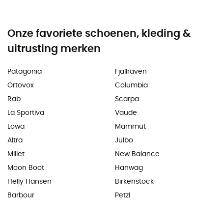
Onze favoriete schoenen, kleding &
uitrusting merken
Patagonia
Fjällräven
Ortovox
Columbia
Rab
Scarpa
La Sportiva
Vaude
Lowa
Mammut
Altra
Julbo
Millet
New Balance
Moon Boot
Hanwag
Helly Hansen
Birkenstock
Barbour
Petzl