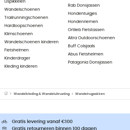
IJspikkelen
Rab Donsjassen
Wandelschoenen
Hondentuigjes
Trailrunningschoenen
Hondenriemen
Hardloopschoenen
Ortlieb Fietstassen
Klimschoenen
Altra Outdoorschoenen
Wandelschoenen kinderen
Buff Colsjaals
Fietshelmen
Abus Fietshelmen
Kinderdrager
Patagonia Donsjassen
Kleding kinderen
Wandelkleding & Wandeluitrusting
Wandelrugzakken
Gratis levering vanaf €100
Gratis retourneren binnen 100 dagen