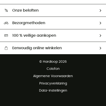
Mijn zending volgen
Wie zijn we ?
Retourzendingen & Terugbetalingen
Onze beloften
HardGuides
Maattabelen
Ecologische voetafdruk
Ambassadeurs
Bezorgmethoden
Tweedehands
Hardgreen
100 % veilige aankopen
Eenvoudig online winkelen
Gratis levering vanaf € 100
© Hardloop 2026
Gratis retourneren binnen 100 dagen
Colofon
Gratis klantenservice
Algemene Voorwaarden
Privacyverklaring
Data-instellingen