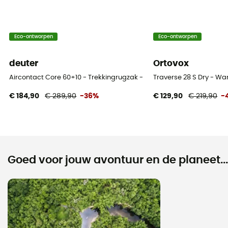
Eco-ontworpen
Eco-ontworpen
deuter
Ortovox
Aircontact Core 60+10 - Trekkingrugzak - Heren
Traverse 28 S Dry - W
€ 184,90
€ 289,90
-36%
€ 129,90
€ 219,90
-
Goed voor jouw avontuur en de planeet...