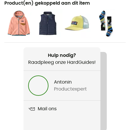
Product(en) gekoppeld aan dit item
Wandelen / Trekking
Voor
Kinderen
Product
K's Refugito Day Pack 12L
Hulp nodig?
Raadpleeg onze HardGuides!
Label
Fair Trade Certified™ / Gerecycleerd / PFC-Free
Antonin
Volume
Productexpert
12 L
Materiaal
Mail ons
100% Recycled Polyester