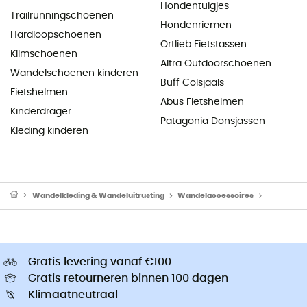
Hondentuigjes
Trailrunningschoenen
Hondenriemen
Hardloopschoenen
Ortlieb Fietstassen
Klimschoenen
Altra Outdoorschoenen
Wandelschoenen kinderen
Buff Colsjaals
Fietshelmen
Abus Fietshelmen
Kinderdrager
Patagonia Donsjassen
Kleding kinderen
Wandelkleding & Wandeluitrusting
Wandelaccessoires
Veters W
Gratis levering vanaf €100
Gratis retourneren binnen 100 dagen
Klimaatneutraal