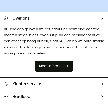
Over ons
Bij Hardloop geloven we dat natuur en beweging centraal
moeten staan ​​in ons leven. Of je nu een beginner bent of
een atleet op hoog niveau, sinds 2015 delen we onze smaak
voor goede uitrusting en onze passie voor de steile paden
waarop we graag spelen.
Meer informatie +
Klantenservice
Helpcentrum & contact
Hardloop
Mijn zending volgen
Wie zijn we ?
Retourzendingen & Terugbetalingen