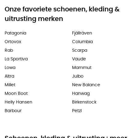
Onze favoriete schoenen, kleding &
uitrusting merken
Patagonia
Fjällräven
Ortovox
Columbia
Rab
Scarpa
La Sportiva
Vaude
Lowa
Mammut
Altra
Julbo
Millet
New Balance
Moon Boot
Hanwag
Helly Hansen
Birkenstock
Barbour
Petzl