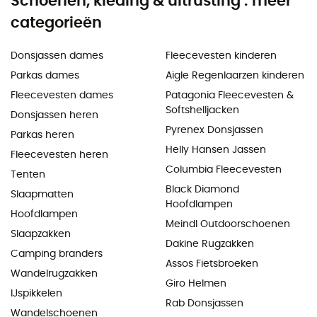
Schoenen, kleding & uitrusting : meer
categorieën
Donsjassen dames
Fleecevesten kinderen
Parkas dames
Aigle Regenlaarzen kinderen
Fleecevesten dames
Patagonia Fleecevesten &
Softshelljacken
Donsjassen heren
Pyrenex Donsjassen
Parkas heren
Helly Hansen Jassen
Fleecevesten heren
Columbia Fleecevesten
Tenten
Black Diamond
Slaapmatten
Hoofdlampen
Hoofdlampen
Meindl Outdoorschoenen
Slaapzakken
Dakine Rugzakken
Camping branders
Assos Fietsbroeken
Wandelrugzakken
Giro Helmen
IJspikkelen
Rab Donsjassen
Wandelschoenen