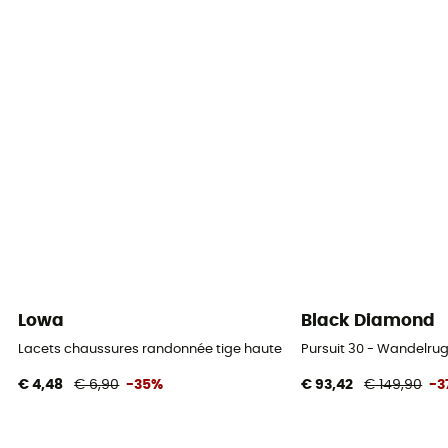
Lowa
Black Diamond
Lacets chaussures randonnée tige haute - Schoenveters
Pursuit 30 - Wandelru
€ 4,48
€ 6,90
-35%
€ 93,42
€ 149,90
-3