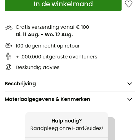
In de winkelmand
Onnodig om goede trail-runningschoenen te hebben
Gratis verzending vanaf € 100
zonder goede veters! Vervang je
trail-running
Di. 11 Aug.
-
Wo. 12 Aug.
schoenveters
van
La Sportiva
, met name die van de
iconische
Ultra Raptor, Akasha en Bushido
.
100 dagen recht op retour
Beschikbaar in
zwarte en gele
versie,
132 cm!
+1.000.000 uitgeruste avonturiers
Reeks: Mountain Running
Deskundig advies
Lengte: 130 cm
Kleuren: zwart en geel
Beschrijving
Materiaalgegevens & Kenmerken
Aanbevolen voor
Trailrunning
Hulp nodig?
Raadpleeg onze HardGuides!
Product