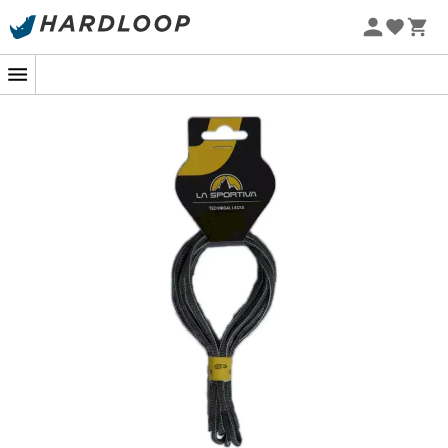
Zomeraanbiedingen 🔥 -5% EXTRA vanaf 2 producten* met
code Summer5