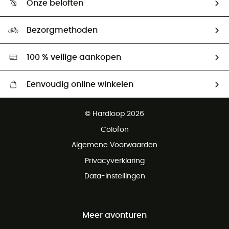
Onze beloften
HardGuides
Maattabelen
Ecologische voetafdruk
Ambassadeurs
Bezorgmethoden
Tweedehands
Hardgreen
100 % veilige aankopen
Eenvoudig online winkelen
Gratis levering vanaf € 100
© Hardloop 2026
Gratis retourneren binnen 100 dagen
Colofon
Gratis klantenservice
Algemene Voorwaarden
Privacyverklaring
Data-instellingen
Meer avonturen