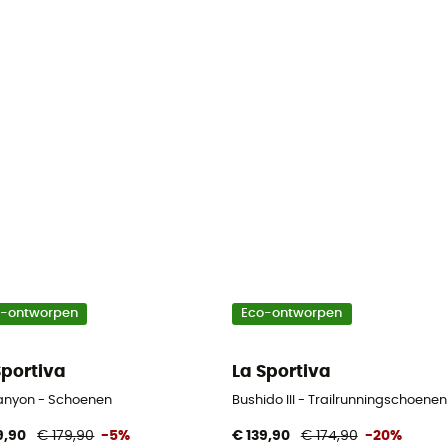
o-ontworpen
Eco-ontworpen
Sportiva
La Sportiva
anyon - Schoenen
Bushido III - Trailrunningschoenen
9,90
€ 179,90
-5%
€ 139,90
€ 174,90
-20%