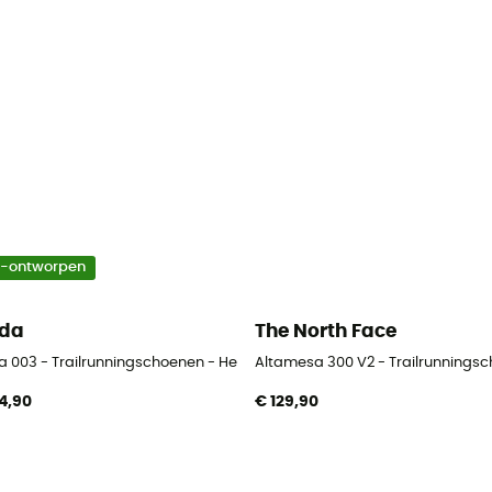
o-ontworpen
rda
The North Face
n
a 003 - Trailrunningschoenen - Heren
Altamesa 300 V2 - Trailrunnings
4,90
€ 129,90