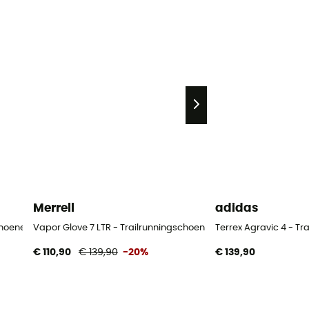
Merrell
adidas
choenen - Heren
Vapor Glove 7 LTR - Trailrunningschoenen - Heren
Terrex Agravic 4 - T
€ 110,90
€ 139,90
-20%
€ 139,90