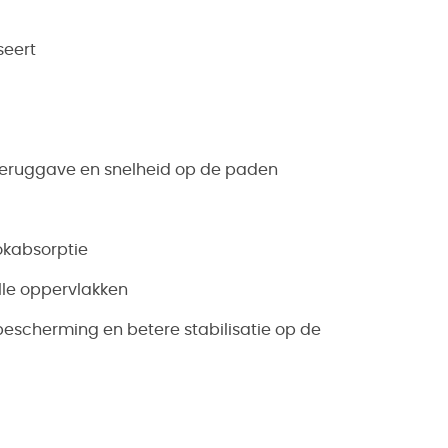
seert
teruggave en snelheid op de paden
okabsorptie
alle oppervlakken
escherming en betere stabilisatie op de