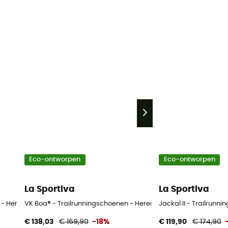
Eco-ontworpen
Eco-ontworpen
La Sportiva
La Sportiva
 - Heren
VK Boa® - Trailrunningschoenen - Heren
Jackal II - Trailrunn
€ 138,03
€ 169,90
-18%
€ 119,90
€ 174,90