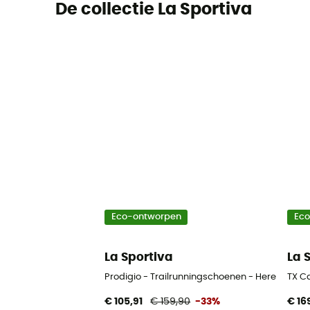
De collectie La Sportiva
Eco-ontworpen
Ec
La Sportiva
La 
Prodigio - Trailrunningschoenen - Heren
TX C
€ 105,91
€ 159,90
-33%
€ 16