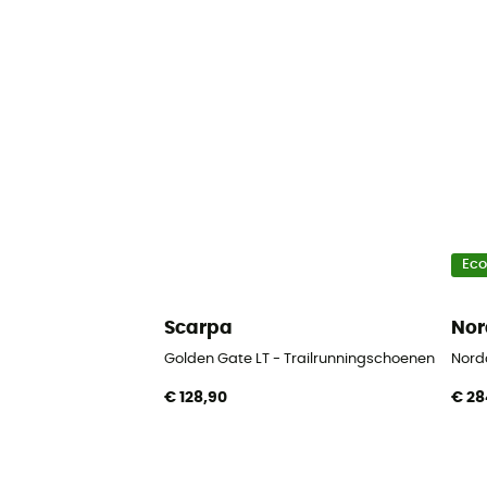
Ec
Scarpa
No
Golden Gate LT - Trailrunningschoenen - Here
Nord
€ 128,90
€ 28