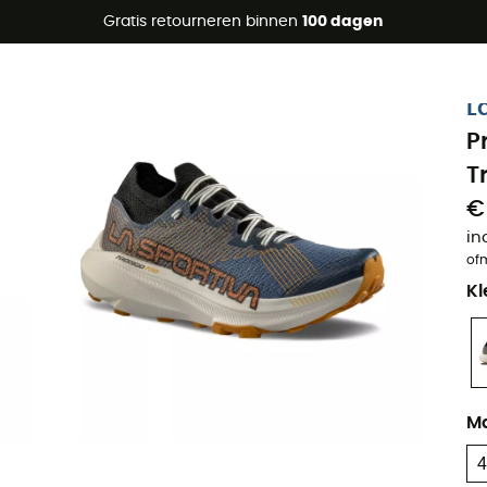
raanbiedingen 🔥 -5% EXTRA vanaf 2 producten* met code Su
Gratis retourneren binnen
100 dagen
Eco-ontworpen
L
P
T
€
in
of
Kl
M