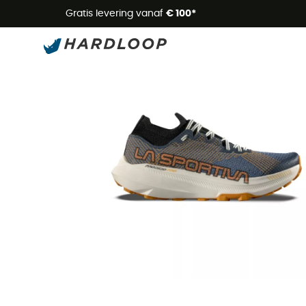
Zome
Gratis levering vanaf
€ 100*