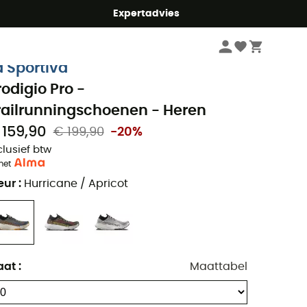
mmer5
Expertadvies
Heren
Outdoorschoenen heren
Trailrunningschoenen heren
a Sportiva
rodigio Pro -
railrunningschoenen - Heren
 159,90
€ 199,90
-20%
clusief btw
met
eur
:
Hurricane / Apricot
aat
:
Maattabel