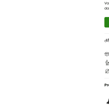
Va
da
Pr