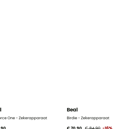
l
Beal
Force One - Zekerapparaat
Birdie - Zekerapparaat
,90
€ 70,90
€ 84,90
-16%