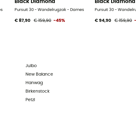
Black Diamond
Black Diamond
es
Pursuit 30 - Wandelrugzak - Dames
Pursuit 30 - Wandelr
€ 87,90
€ 159,90
-45%
€ 94,90
€ 159,90
Julbo
New Balance
Hanwag
Birkenstock
Petzl