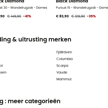
ck Diamond
Black Diamond
uit 30 - Wandelrugzak - Dames
Pursuit 15 - Wandelrugzak - Dam
,90
€ 149,90
-41%
€ 83,90
€ 129,90
-35%
ding & uitrusting merken
Fjällräven
Columbia
ot
Scarpa
nsen
Vaude
Mammut
ng : meer categorieën