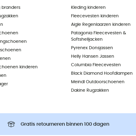
 branders
Kleding kinderen
ugzakken
Fleecevesten kinderen
en
Aigle Regenlaarzen kinderen
choenen
Patagonia Fleecevesten &
Softshelljacken
ningschoenen
Pyrenex Donsjassen
pschoenen
Helly Hansen Jassen
oenen
Columbia Fleecevesten
choenen kinderen
Black Diamond Hoofdlampen
men
Meindl Outdoorschoenen
ager
Dakine Rugzakken
Gratis retourneren binnen 100 dagen