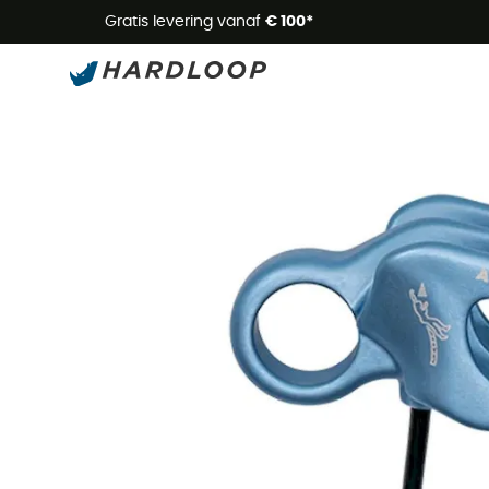
Zome
Gratis levering vanaf
€ 100*