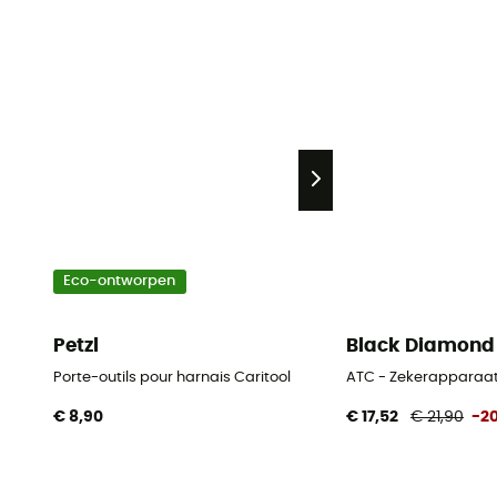
Eco-ontworpen
Petzl
Black Diamond
Porte-outils pour harnais Caritool
ATC - Zekerapparaa
€ 8,90
€ 17,52
€ 21,90
-2