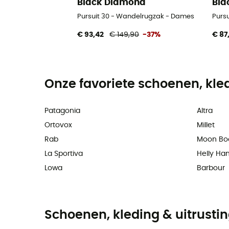
Black Diamond
Bla
Pursuit 30 - Wandelrugzak - Dames
Purs
€ 93,42
€ 149,90
-37%
€ 87
Onze favoriete schoenen, kle
Patagonia
Altra
Ortovox
Millet
Rab
Moon Bo
La Sportiva
Helly Ha
Lowa
Barbour
Schoenen, kleding & uitrusti