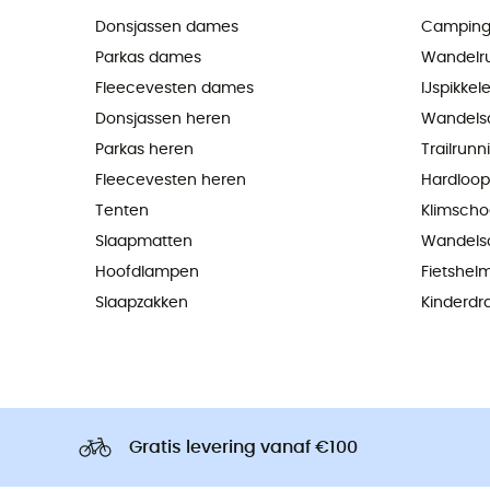
Donsjassen dames
Camping
Parkas dames
Wandelr
Fleecevesten dames
IJspikkel
Donsjassen heren
Wandels
Parkas heren
Trailrun
Fleecevesten heren
Hardloo
Tenten
Klimsch
Slaapmatten
Wandels
Hoofdlampen
Fietshel
Slaapzakken
Kinderdr
Gratis levering vanaf €100