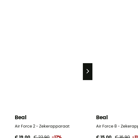
Beal
Beal
Air Force 2 - Zekerapparaat
Air Force 8 - Zekera
€ 19,00
€ 22,90
-17%
€ 15,00
€ 16,90
-1