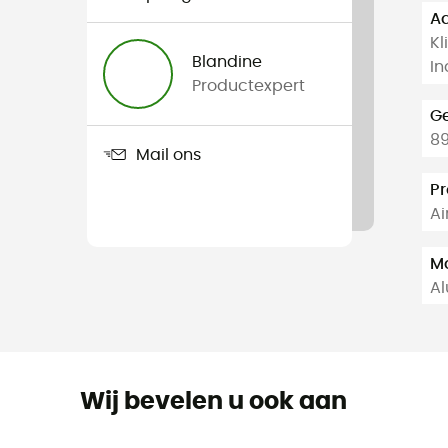
Aa
Kl
Blandine
In
Productexpert
G
89
Mail ons
Pr
Ai
Ma
A
Wij bevelen u ook aan