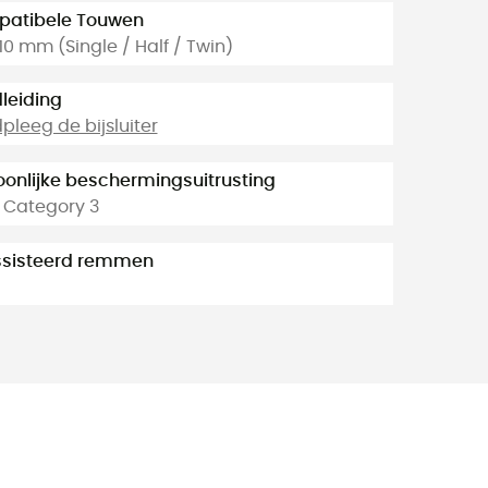
atibele Touwen
 10 mm (Single / Half / Twin)
leiding
leeg de bijsluiter
oonlijke beschermingsuitrusting
- Category 3
sisteerd remmen