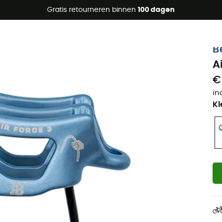
raanbiedingen 🔥 -5% EXTRA vanaf 2 producten* met code Su
Gratis retourneren binnen
100 dagen
B
A
€
in
Kl