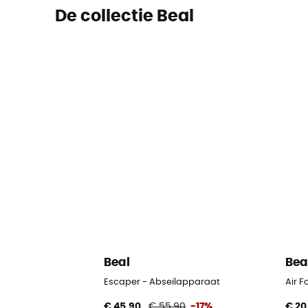
De collectie Beal
Beal
Bea
Escaper - Abseilapparaat
Air 
€ 45,90
€ 55,90
-17%
€ 20