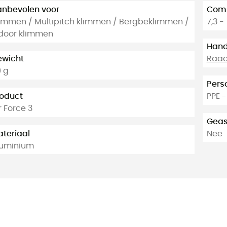
nbevolen voor
Comp
immen / Multipitch klimmen / Bergbeklimmen /
7,3 -
door klimmen
Hand
ewicht
Raadp
 g
Pers
oduct
PPE 
r Force 3
Geas
teriaal
Nee
luminium