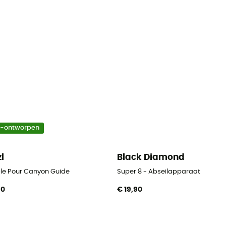
o-ontworpen
zl
Black Diamond
ble Pour Canyon Guide
Super 8 - Abseilapparaat
90
€ 19,90