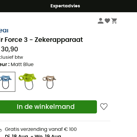
mmer5
Expertadvies
Klimmen
Klimmateriaal
Zeker- & abseilapparaten
eal
ir Force 3 - Zekerapparaat
 30,90
clusief btw
eur
:
Matt Blue
In de winkelmand
Gratis verzending vanaf € 100
Di. 18 Aug.
-
Wo. 19 Aug.