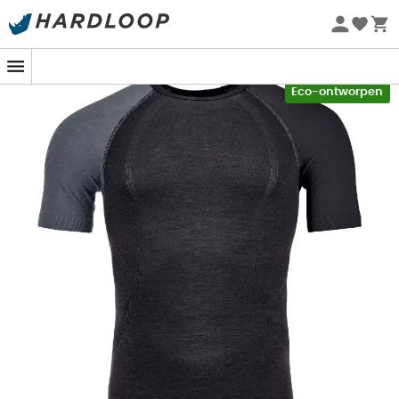
Zomeraanbiedingen 🔥 -5% EXTRA vanaf 2 producten* met
code Summer5
-5% Extra - Code Summer5
Eco-ontworpen