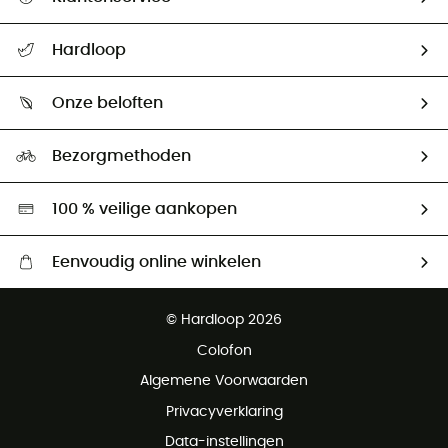
Helpcentrum & contact
Hardloop
Mijn zending volgen
Wie zijn we ?
Retourzendingen & Terugbetalingen
Onze beloften
HardGuides
Maattabelen
Ecologische voetafdruk
Ambassadeurs
Bezorgmethoden
Tweedehands
Hardgreen
100 % veilige aankopen
Eenvoudig online winkelen
Gratis levering vanaf € 100
© Hardloop 2026
Gratis retourneren binnen 100 dagen
Colofon
Gratis klantenservice
Algemene Voorwaarden
Privacyverklaring
Data-instellingen