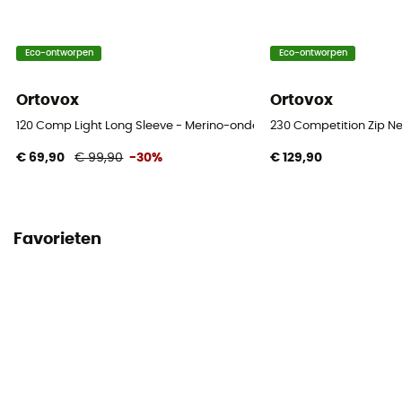
Eco-ontworpen
Eco-ontworpen
Ortovox
Ortovox
120 Comp Light Long Sleeve - Merino-ondergoed - Heren
230 Competition Zip N
€ 69,90
€ 99,90
-30%
€ 129,90
Favorieten