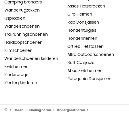
Camping branders
Assos Fietsbroeken
Wandelrugzakken
Giro Helmen
IJspikkelen
Rab Donsjassen
Wandelschoenen
Hondentuigjes
Trailrunningschoenen
Hondenriemen
Hardloopschoenen
Ortlieb Fietstassen
Klimschoenen
Altra Outdoorschoenen
Wandelschoenen kinderen
Buff Colsjaals
Fietshelmen
Abus Fietshelmen
Kinderdrager
Patagonia Donsjassen
Kleding kinderen
Heren
Kleding heren
Ondergoed heren
Thermo Ondergoed her