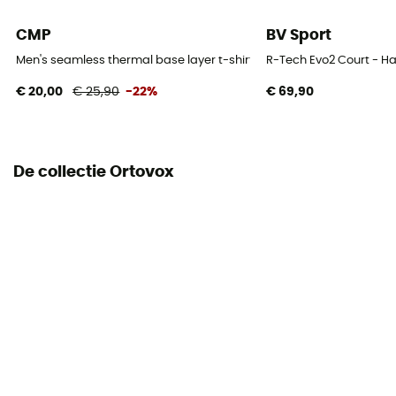
Merino wol
CMP
BV Sport
Ja
Men's seamless thermal base layer t-shirt - Ondergoed - Heren
R-Tech Evo2 Court - Ha
Breathable
€ 20,00
€ 25,90
-22%
€ 69,90
Ja
De collectie Ortovox