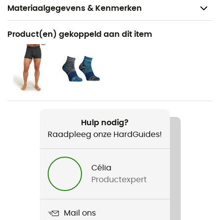
Materiaalgegevens & Kenmerken
Aanbevolen voor
Product(en) gekoppeld aan dit item
Wandelen / Klimmen / Tourskiën / Bergbeklimmen /
Skiën / Freeride Skiën
Voor
Heren
Gewicht
Hulp nodig?
98 g
Raadpleeg onze HardGuides!
Product
120 Comp Light Short Sleeve
Célia
Productexpert
Stretch
Ja
Mail ons