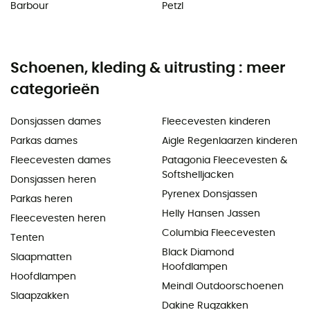
Barbour
Petzl
Schoenen, kleding & uitrusting : meer
categorieën
Donsjassen dames
Fleecevesten kinderen
Parkas dames
Aigle Regenlaarzen kinderen
Fleecevesten dames
Patagonia Fleecevesten &
Softshelljacken
Donsjassen heren
Pyrenex Donsjassen
Parkas heren
Helly Hansen Jassen
Fleecevesten heren
Columbia Fleecevesten
Tenten
Black Diamond
Slaapmatten
Hoofdlampen
Hoofdlampen
Meindl Outdoorschoenen
Slaapzakken
Dakine Rugzakken