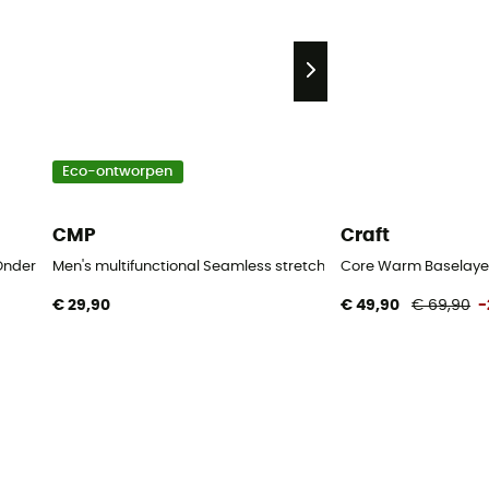
Eco-ontworpen
CMP
Craft
 Ondergoed - Heren
Men's multifunctional Seamless stretch pants - Ondergoed - 
Core Warm Baselayer
€ 29,90
€ 49,90
€ 69,90
-