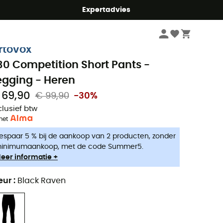
mmer5
Expertadvies
Heren
Kleding heren
Ondergoed heren
rtovox
30 Competition Short Pants -
egging - Heren
 69,90
€ 99,90
-30%
clusief btw
met
espaar 5 % bij de aankoop van 2 producten, zonder
inimumaankoop, met de code Summer5.
eer informatie +
eur
:
Black Raven