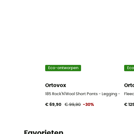
Eco-ontworpen
Ec
Ortovox
Ort
185 Rock'N'Wool Short Pants - Legging - Heren
Flee
€ 69,90
€ 99,90
-30%
€ 12
Favorieten