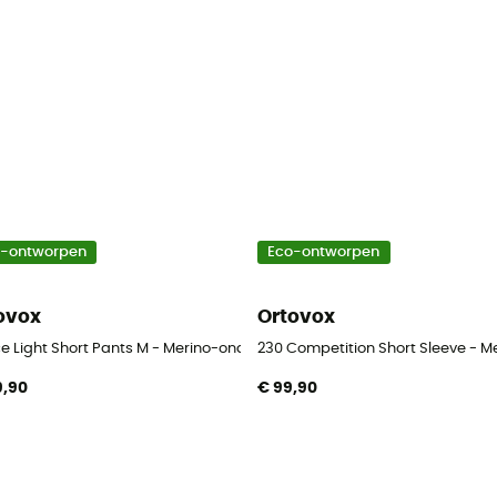
o-ontworpen
Eco-ontworpen
ovox
Ortovox
ce Light Short Pants M - Merino-ondergoed - Heren
230 Competition Short Sleeve - 
9,90
€ 99,90