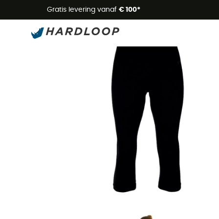
Zome
Gratis levering vanaf
€ 100*