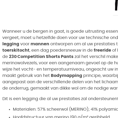
Wanneer u de bergen in gaat, is goede uitrusting essent
vergeet, moet u hetzelfde doen voor uw technische ond
legging
voor
mannen
ontworpen om al uw prestaties t
toerskitocht
, een dag poedersneeuw in de
freeride
of 
de
230 Competition Shorts Pants
zal het verschil make
merinowolvezels, voor een aangenaam gevoel op de h
wijze het vocht- en temperatuurniveau, ongeacht uw i
maakt gebruik van het
Bodymapping
principe, waarbi
aangepast aan de verschillende delen van het lichaam. 
de onderrug, gemaakt van dikke wol om de nodige war
Dit is een legging die al uw prestaties zal ondersteunen
Materialen: 57% scheerwol (MERINO); 41% polyami
Hoofdstructuur van merino 190 g/m² geribbeld