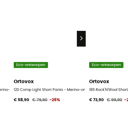
Eco-ontworpen
Eco-ontworpen
Ortovox
Ortovox
Merino-ondergoed - Heren
120 Comp Light Short Pants - Merino-ondergoed - Heren
185 Rock'N'Wool Shor
€ 58,90
€ 79,90
-26%
€ 73,90
€ 99,90
-