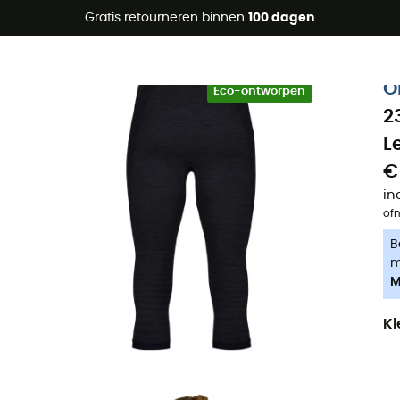
raanbiedingen 🔥 -5% EXTRA vanaf 2 producten* met code Su
Gratis retourneren binnen
100 dagen
-5% Extra - Code Summer5
O
Eco-ontworpen
2
L
€
in
of
B
m
M
Kl