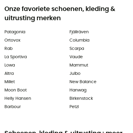
Onze favoriete schoenen, kleding &
uitrusting merken
Patagonia
Fjällräven
Ortovox
Columbia
Rab
Scarpa
La Sportiva
Vaude
Lowa
Mammut
Altra
Julbo
Millet
New Balance
Moon Boot
Hanwag
Helly Hansen
Birkenstock
Barbour
Petzl