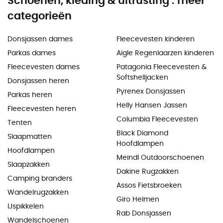
Schoenen, kleding & uitrusting : meer
categorieën
Donsjassen dames
Fleecevesten kinderen
Parkas dames
Aigle Regenlaarzen kinderen
Fleecevesten dames
Patagonia Fleecevesten &
Softshelljacken
Donsjassen heren
Pyrenex Donsjassen
Parkas heren
Helly Hansen Jassen
Fleecevesten heren
Columbia Fleecevesten
Tenten
Black Diamond
Slaapmatten
Hoofdlampen
Hoofdlampen
Meindl Outdoorschoenen
Slaapzakken
Dakine Rugzakken
Camping branders
Assos Fietsbroeken
Wandelrugzakken
Giro Helmen
IJspikkelen
Rab Donsjassen
Wandelschoenen