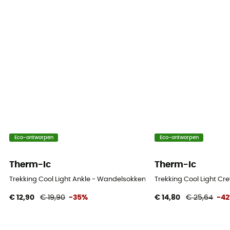
Eco-ontworpen
Eco-ontworpen
Therm-Ic
Therm-Ic
Trekking Cool Light Ankle - Wandelsokken
Trekking Cool Light C
€ 12,90
€ 19,90
-35%
€ 14,80
€ 25,64
-4