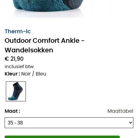
Therm-Ic
Outdoor Comfort Ankle -
Wandelsokken
Klaar om de steilste paden te veroveren zonder je
€ 21,90
zorgen te maken? De
Outdoor Comfort Ankle
van
inclusief btw
Therm-ic
zijn je ideale metgezel voor intensieve
Kleur
:
Noir / Bleu
wandeltochten. Speciaal ontworpen voor
outdooractiviteiten, combineren deze wandelsokken
comfort en prestatie dankzij een samenstelling van
natuurlijke vezels, waaronder Lyocell en katoen.
Maat
:
Maattabel
Deze sokken onderscheiden zich door hun
vochtregulatie. De
microkanalen en gerichte
verstevigingen
zorgen voor een optimale vochtafvoer,
zodat je droog blijft, zelfs tijdens de zwaarste