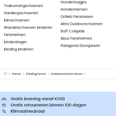
Hondentuigjes
Trailrunningschoenen
Hondenriemen
Hardloopschoenen
Ortlieb Fietstassen
Klimschoenen
Altra Outdoorschoenen
Wandelschoenen kinderen
Buff Colsjaals
Fietshelmen
Abus Fietshelmen
Kinderdrager
Patagonia Donsjassen
Kleding kinderen
Heren
Kleding heren
Outdoorsokken heren
Wandelsokken her
Gratis levering vanaf €100
Gratis retourneren binnen 100 dagen
Klimaatneutraal