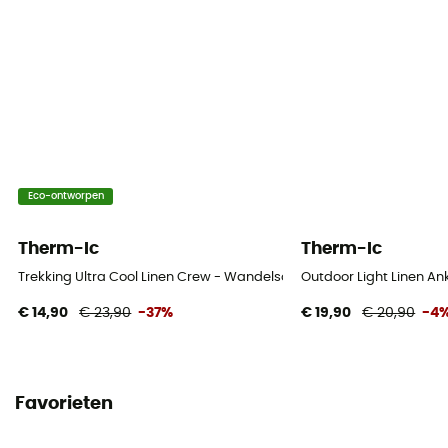
Eco-ontworpen
Therm-Ic
Therm-Ic
Trekking Ultra Cool Linen Crew - Wandelsokken - Heren
Outdoor Light Linen A
€ 14,90
€ 23,90
-37%
€ 19,90
€ 20,90
-4
Favorieten