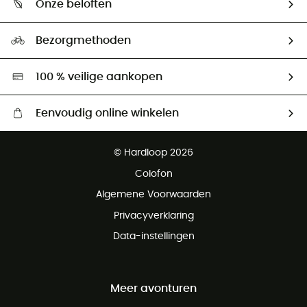
Onze beloften
HardGuides
Maattabelen
Ecologische voetafdruk
Ambassadeurs
Bezorgmethoden
Tweedehands
Hardgreen
100 % veilige aankopen
Eenvoudig online winkelen
Gratis levering vanaf € 100
© Hardloop 2026
Gratis retourneren binnen 100 dagen
Colofon
Gratis klantenservice
Algemene Voorwaarden
Privacyverklaring
Data-instellingen
Meer avonturen