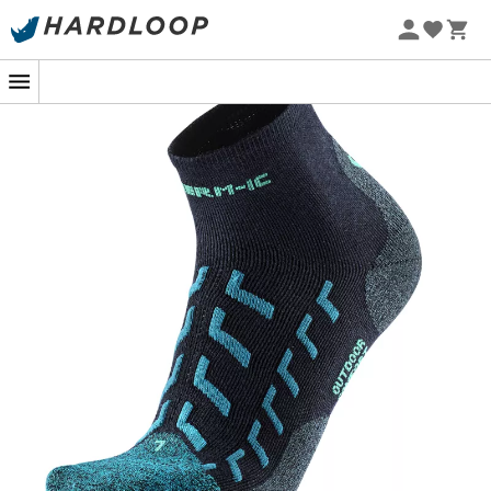
Zomeraanbiedingen 🔥 -5% EXTRA vanaf 2 producten* met
code Summer5