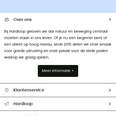
Over ons
Bij Hardloop geloven we dat natuur en beweging centraal
moeten staan ​​in ons leven. Of je nu een beginner bent of
een atleet op hoog niveau, sinds 2015 delen we onze smaak
voor goede uitrusting en onze passie voor de steile paden
waarop we graag spelen.
Meer informatie +
Klantenservice
Helpcentrum & contact
Hardloop
Mijn zending volgen
Wie zijn we ?
Retourzendingen & Terugbetalingen