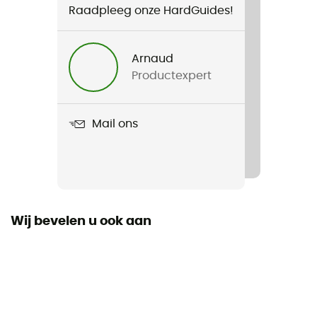
Raadpleeg onze HardGuides!
Voor
Dames
Arnaud
Productexpert
Gewicht
250g
Mail ons
Product
Primal Pant W
Label
Gerecycleerd
Wij bevelen u ook aan
Materiaal
[main] 83% Recycled Polyester, 17% Elastane,
[secondary] 85% Recycled Polyamide, 15% Elastane