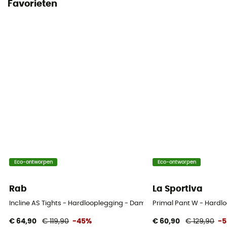
Favorieten
Eco-ontworpen
Eco-ontworpen
Rab
La Sportiva
Incline AS Tights - Hardlooplegging - Dames
Primal Pant W - Hardl
€ 64,90
€ 119,90
-45%
€ 60,90
€ 129,90
-