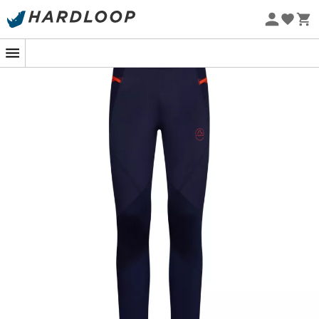
Zomeraanbiedingen 🔥 -5% EXTRA vanaf 2 producten* met
code Summer5
Eco-ontworpen