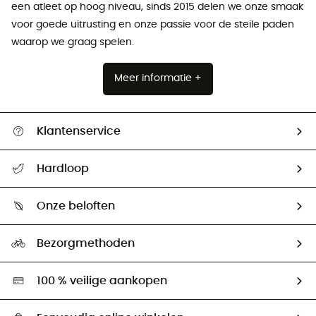
een atleet op hoog niveau, sinds 2015 delen we onze smaak
voor goede uitrusting en onze passie voor de steile paden
waarop we graag spelen.
Meer informatie +
Klantenservice
Helpcentrum & contact
Hardloop
Mijn zending volgen
Wie zijn we ?
Retourzendingen & Terugbetalingen
Onze beloften
HardGuides
Maattabelen
Ecologische voetafdruk
Ambassadeurs
Bezorgmethoden
Tweedehands
Hardgreen
100 % veilige aankopen