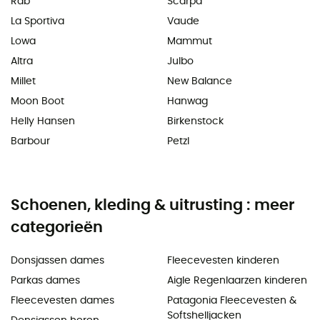
Rab
Scarpa
La Sportiva
Vaude
Lowa
Mammut
Altra
Julbo
Millet
New Balance
Moon Boot
Hanwag
Helly Hansen
Birkenstock
Barbour
Petzl
Schoenen, kleding & uitrusting : meer
categorieën
Donsjassen dames
Fleecevesten kinderen
Parkas dames
Aigle Regenlaarzen kinderen
Fleecevesten dames
Patagonia Fleecevesten &
Softshelljacken