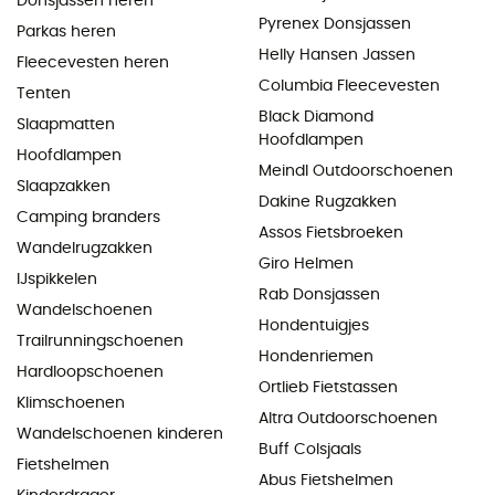
Donsjassen heren
Pyrenex Donsjassen
Parkas heren
Helly Hansen Jassen
Fleecevesten heren
Columbia Fleecevesten
Tenten
Black Diamond
Slaapmatten
Hoofdlampen
Hoofdlampen
Meindl Outdoorschoenen
Slaapzakken
Dakine Rugzakken
Camping branders
Assos Fietsbroeken
Wandelrugzakken
Giro Helmen
IJspikkelen
Rab Donsjassen
Wandelschoenen
Hondentuigjes
Trailrunningschoenen
Hondenriemen
Hardloopschoenen
Ortlieb Fietstassen
Klimschoenen
Altra Outdoorschoenen
Wandelschoenen kinderen
Buff Colsjaals
Fietshelmen
Abus Fietshelmen