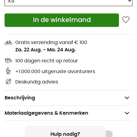
Bonus: Deze legging is gemaakt van
gerecycled
polyester en polyamidevezels
om de impact op de
In de winkelmand
planeet tot een minimum te beperken.
Trotseer de winter met vertrouwen, comfort en
verantwoordelijkheid dankzij de Primal Pant W van La
Gratis verzending vanaf € 100
Sportiva.
Za. 22 Aug.
-
Ma. 24 Aug.
Stretch
100 dagen recht op retour
Slanke/nauwsluitende pasvorm
+1.000.000 uitgeruste avonturiers
Thermische tweede laag
Deskundig advies
Gerecycled
Gewicht: 250g
Beschrijving
Materiaalgegevens & Kenmerken
Aanbevolen voor
Trailrunning / Hardlopen
Hulp nodig?