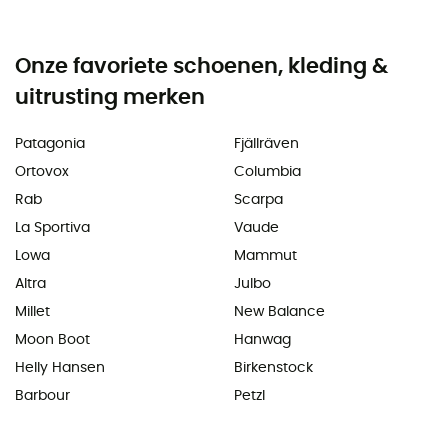
Onze favoriete schoenen, kleding &
uitrusting merken
Patagonia
Fjällräven
Ortovox
Columbia
Rab
Scarpa
La Sportiva
Vaude
Lowa
Mammut
Altra
Julbo
Millet
New Balance
Moon Boot
Hanwag
Helly Hansen
Birkenstock
Barbour
Petzl