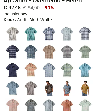
A/C Shirt - Overhemd - Heren
€ 42,48
€ 84,90
-50%
inclusief btw
Kleur
:
Adrift: Birch White
Ideaal voor warme en vochtige klimaten, het
A/C™
Overhemd van Patagonia
heeft een luchtige stof en
een groot
vochtregulerend vermogen
.
Of het nu tijdens de hittegolf van augustus is of in de