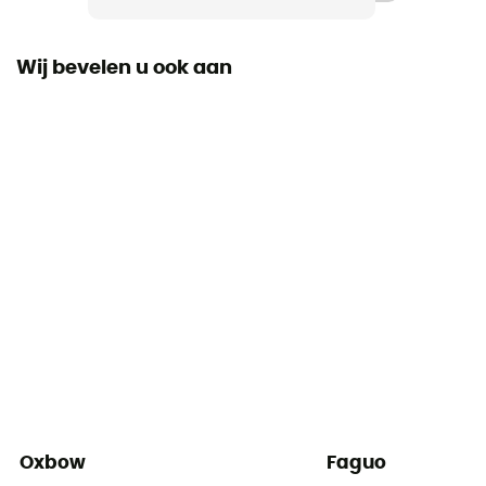
Label
Fair Trade Certified™ / Biologisch Katoen
Wij bevelen u ook aan
Mouwen
korte mouwen
Oxbow
Faguo