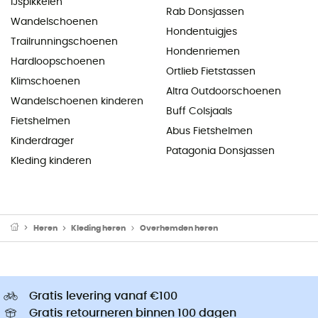
IJspikkelen
Rab Donsjassen
Wandelschoenen
Hondentuigjes
Trailrunningschoenen
Hondenriemen
Hardloopschoenen
Ortlieb Fietstassen
Klimschoenen
Altra Outdoorschoenen
Wandelschoenen kinderen
Buff Colsjaals
Fietshelmen
Abus Fietshelmen
Kinderdrager
Patagonia Donsjassen
Kleding kinderen
Heren
Kleding heren
Overhemden heren
Gratis levering vanaf €100
Gratis retourneren binnen 100 dagen