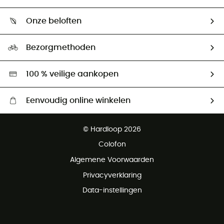
Mijn zending volgen
Wie zijn we ?
Retourzendingen & Terugbetalingen
Onze beloften
HardGuides
Maattabelen
Ecologische voetafdruk
Ambassadeurs
Bezorgmethoden
Tweedehands
Hardgreen
100 % veilige aankopen
Eenvoudig online winkelen
Gratis levering vanaf € 100
© Hardloop 2026
Gratis retourneren binnen 100 dagen
Colofon
Gratis klantenservice
Algemene Voorwaarden
Privacyverklaring
Data-instellingen