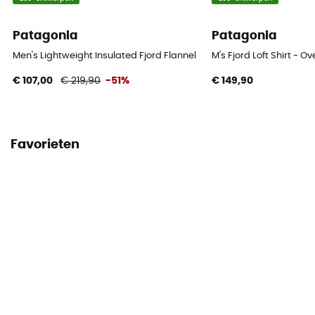
Patagonia
Patagonia
Men's Lightweight Insulated Fjord Flannel Shirt - Overhemd - Heren
M's Fjord Loft Shirt - 
€ 107,00
€ 219,90
-51%
€ 149,90
Favorieten