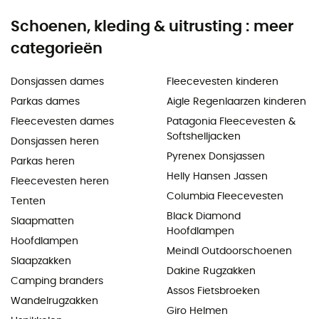
Schoenen, kleding & uitrusting : meer
categorieën
Donsjassen dames
Fleecevesten kinderen
Parkas dames
Aigle Regenlaarzen kinderen
Fleecevesten dames
Patagonia Fleecevesten &
Softshelljacken
Donsjassen heren
Pyrenex Donsjassen
Parkas heren
Helly Hansen Jassen
Fleecevesten heren
Columbia Fleecevesten
Tenten
Black Diamond
Slaapmatten
Hoofdlampen
Hoofdlampen
Meindl Outdoorschoenen
Slaapzakken
Dakine Rugzakken
Camping branders
Assos Fietsbroeken
Wandelrugzakken
Giro Helmen